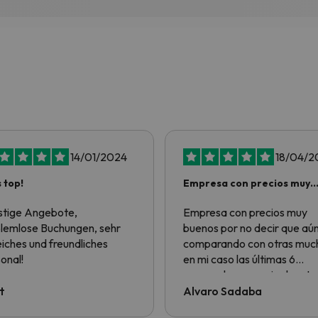
14/01/2024
18/04/2
s top!
Empresa con precios muy
buenos por no…
tige Angebote,
Empresa con precios muy
lemlose Buchungen, sehr
buenos por no decir que aú
reiches und freundliches
comparando con otras much
onal!
en mi caso las últimas 6
escapadas a esquiar han te
los precios más baratos de
t
Alvaro Sadaba
todas. Respecto al servicio