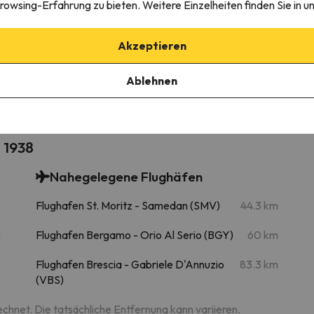
rowsing-Erfahrung zu bieten. Weitere Einzelheiten finden Sie in u
Akzeptieren
edingungen einzusehen, senden Sie uns unbedingt eine Nachricht ü
Ablehnen
 1938
Nahegelegene Flughäfen
m
Flughafen St. Moritz - Samedan (SMV)
44.3 km
m
Flughafen Bergamo - Orio Al Serio (BGY)
60 km
Flughafen Brescia - Gabriele D'Annuzio
83.3 km
(VBS)
echnet. Die tatsächliche Entfernung kann variieren.