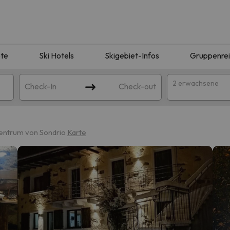
te
Ski Hotels
Skigebiet-Infos
Gruppenre
2 erwachsene
Check-In
Check-out
entrum von Sondrio
Karte
ie Ihrer Suche entsprechen. Versuchen Sie, das Ziel zu ändern.