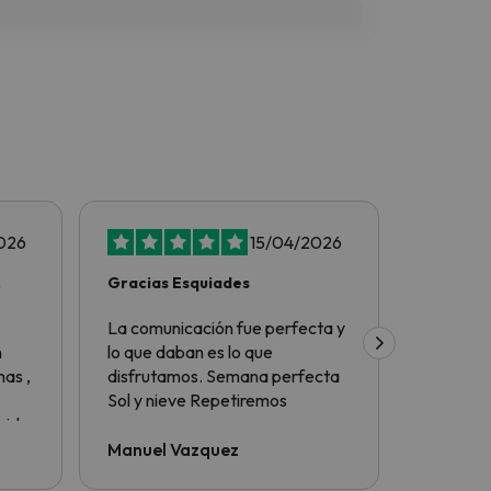
026
15/04/2026
Gracias Esquiades
Tot perf
La comunicación fue perfecta y
Tot perf
n
lo que daban es lo que
as ,
disfrutamos. Semana perfecta
Sol y nieve Repetiremos
nido
Manuel Vazquez
Eduard
 de