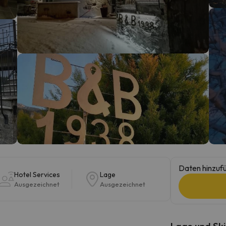
erirrt. Sobald er seinen Kompass gefunden hat, wird er zurück sein.
Daten hinzufü
Hotel Services
Lage
Ausgezeichnet
Ausgezeichnet
Lage und Ski