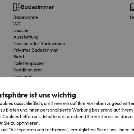
Badezimmer
Badewanne
H
WC
Dusche
Ausstattung
Dusche oder Badewanne
Privates Badezimmer
Bidet
Toilettenpapier
Konditionierer
Duschgel
atsphäre ist uns wichtig
kies ausschließlich, um Ihnen ein auf Ihre Vorlieben zugeschnitte
zu bieten und Ihnen personalisierte Werbung basierend auf Ihrem P
 Cookies helfen uns, Inhalte entsprechend Ihren Interessen darzus
r Sie zu optimieren.
rkplatz
 auf "Akzeptieren und fortfahren", ermöglichen Sie es uns, Ihnen ei
ie die Möglichkeit bietet, den Parkplatz im Voraus zu buchen.