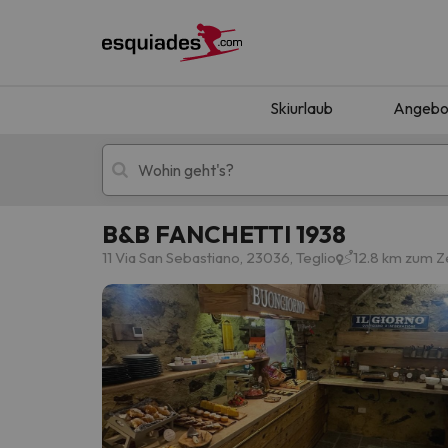
Skiurlaub
Angebo
B&B FANCHETTI 1938
Skiurlaub
Berghotels
11 Via San Sebastiano, 23036, Teglio
12.8 km zum Z
Oops, wir haben keine Ergebnisse gefunden, d