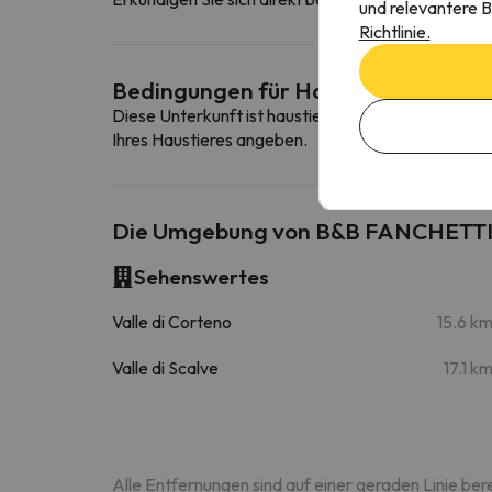
und relevantere B
Richtlinie.
Bedingungen für Haustiere
Diese Unterkunft ist haustierfreundlich. Um die B
Ihres Haustieres angeben.
Die Umgebung von B&B FANCHETTI
Sehenswertes
Valle di Corteno
15.6 k
Valle di Scalve
17.1 k
Alle Entfernungen sind auf einer geraden Linie ber