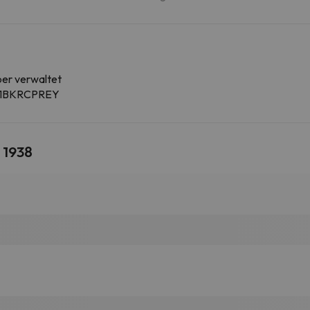
ber verwaltet
C1BKRCPREY
 1938