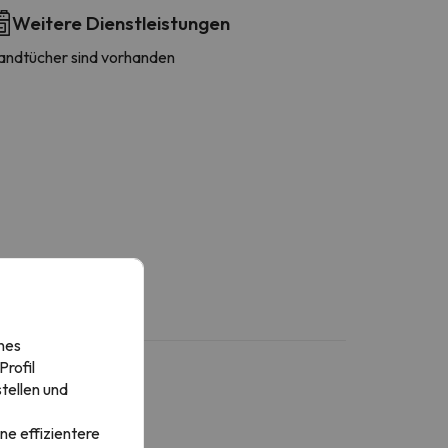
Weitere Dienstleistungen
andtücher sind vorhanden
nes
rofil
tellen und
ne effizientere