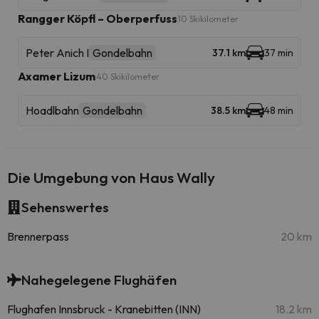
Rangger Köpfl – Oberperfuss
10 Skikilometer
Peter Anich I
Gondelbahn
37.1 km
37 min
Axamer Lizum
40 Skikilometer
Hoadlbahn
Gondelbahn
38.5 km
48 min
Die Umgebung von Haus Wally
Sehenswertes
Brennerpass
20 km
Nahegelegene Flughäfen
Flughafen Innsbruck - Kranebitten (INN)
18.2 km