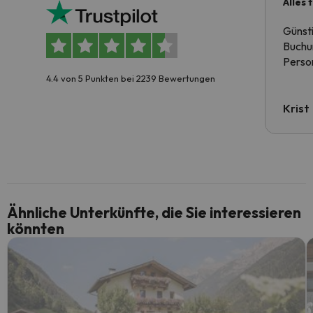
Alles 
Günst
Buchun
Person
4.4 von 5 Punkten bei 2239 Bewertungen
Krist
Ähnliche Unterkünfte, die Sie interessieren
könnten