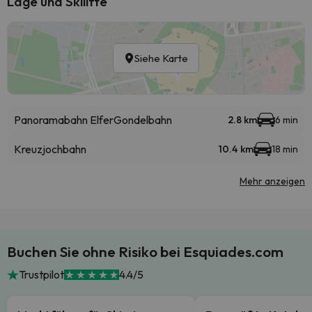
Lage und Skilifte
Siehe Karte
Panoramabahn Elfer
Gondelbahn
2.8 km
6 min
Kreuzjochbahn
10.4 km
18 min
Mehr anzeigen
Buchen Sie ohne Risiko bei Esquiades.com
Trustpilot
4.4/5