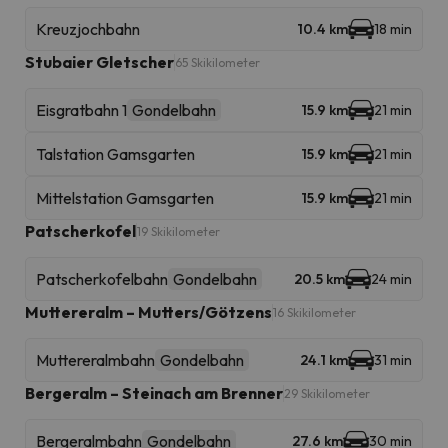
Kreuzjochbahn
10.4 km
18 min
Stubaier Gletscher
65 Skikilometer
Eisgratbahn 1
Gondelbahn
15.9 km
21 min
Talstation Gamsgarten
15.9 km
21 min
Mittelstation Gamsgarten
15.9 km
21 min
Patscherkofel
19 Skikilometer
Patscherkofelbahn
Gondelbahn
20.5 km
24 min
Muttereralm – Mutters/Götzens
16 Skikilometer
Muttereralmbahn
Gondelbahn
24.1 km
31 min
Bergeralm – Steinach am Brenner
29 Skikilometer
Bergeralmbahn
Gondelbahn
27.6 km
30 min