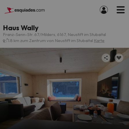
Haus Wally
Franz-Senn-Str. 67/Milders, 6167, Neustift im Stubaital
1.8 km zum Zentrum von Neustift im Stubaital
Karte