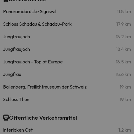
Panoramabrücke Sigriswil
11.8 km
Schloss Schadau & Schadau-Park
17.9 km
Jungfraujoch
18.2 km
Jungfraujoch
18.4 km
Jungfraujoch - Top of Europe
18.5 km
Jungfrau
18.6 km
Ballenberg, Freilichtmuseum der Schweiz
19 km
Schloss Thun
19 km
Öffentliche Verkehrsmittel
Interlaken Ost
1.2 km