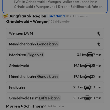
LWM in Grindelwald + Wengen . Außerdem könnt ihr in
Grindelwald + Wengen und Mürren + Schilthorn skifahren.
Jungfrau Ski Region
Skiverbund
103 Skikilometer
Grindelwald + Wengen
49 Skikilometer
Wengen LWM
Männlichenbahn
Gondelbahn
Interlaken
Skigebiet
3.1 km
7 min
Grindelwald
19.1 km
25 min
Männlichenbahn
Gondelbahn
19.1 km
25 min
Firstbahn
21.1 km
30 min
Grindelwald First
Luftseilbahn
21.1 km
30 min
Mürren + Schilthorn
54 Skikilometer