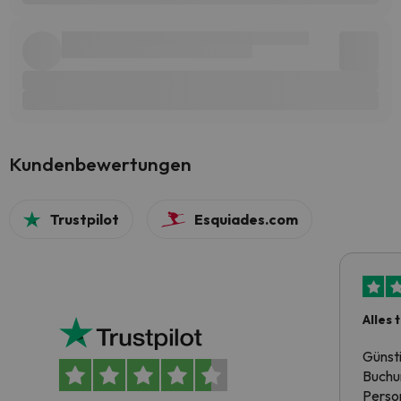
Kundenbewertungen
Trustpilot
Esquiades.com
Alles 
Günst
Buchun
Person