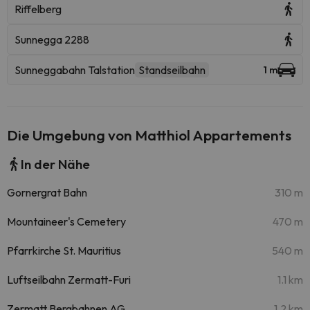
Riffelberg
Sunnegga 2288
Sunneggabahn Talstation
Standseilbahn
1 m
Die Umgebung von Matthiol Appartements
In der Nähe
Gornergrat Bahn
310 m
Mountaineer's Cemetery
470 m
Pfarrkirche St. Mauritius
540 m
Luftseilbahn Zermatt-Furi
1.1 km
Zermatt Bergbahnen AG
1.2 km