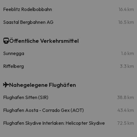
Feeblitz Rodelbobbahn
16.4 km
Saastal Bergbahnen AG
16.5 km
Öffentliche Verkehrsmittel
Sunnegga
1.6 km
Riffelberg
3.3 km
Nahegelegene Flughäfen
Flughafen Sitten (SIR)
38.8 km
Flughafen Aosta - Corrado Gex (AOT)
43.4 km
Flughafen Skydive Interlaken: Helicopter Skydive
72.5 km