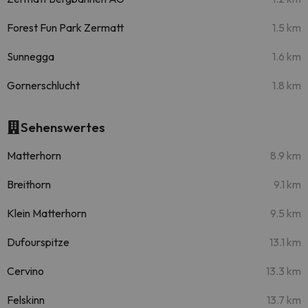
Forest Fun Park Zermatt
1.5 km
Sunnegga
1.6 km
Gornerschlucht
1.8 km
Sehenswertes
Matterhorn
8.9 km
Breithorn
9.1 km
Klein Matterhorn
9.5 km
Dufourspitze
13.1 km
Cervino
13.3 km
Felskinn
13.7 km