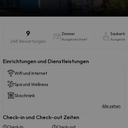
9
Zimmer
Sauberkei
Ausgezeichnet
Ausgezei
248 Bewertungen
​Einrichtungen und Dienstleistungen
Wifi und Internet
Spa und Wellness
Skischrank
Alle sehen
Check-in und Check-out Zeiten
Check-In
Check-out