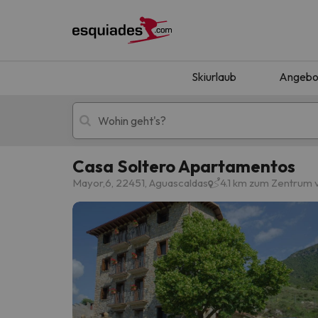
Skiurlaub
Angebo
Casa Soltero Apartamentos
Skiurlaub
Berghotels
Mayor,6, 22451, Aguascaldas
4.1 km zum Zentrum
Oops, wir haben keine Ergebnisse gefunden, d