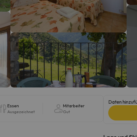
erirrt. Sobald er seinen Kompass gefunden hat, wird er zurück sein.
Daten hinzufü
Essen
Mitarbeiter
Ausgezeichnet
Gut
Lage und Ski