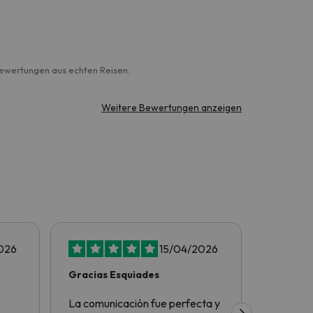
Bewertungen aus echten Reisen.
Weitere Bewertungen anzeigen
026
15/04/2026
Gracias Esquiades
Tot perf
La comunicación fue perfecta y
Tot perf