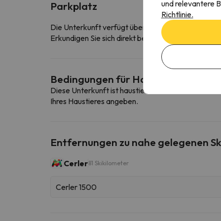
und relevantere B
Parkplatz
Richtlinie.
Die Unterkunft verfügt über einen kostenfreien Pa
Erkundigen Sie sich direkt bei der Unterkunft, ob s
Bedingungen für Haustiere
Diese Unterkunft ist haustierfreundlich. Um die B
Ihres Haustieres angeben.
Entfernungen zu nahe gelegenen Sk
Cerler
81 Skikilometer
Cerler 1500