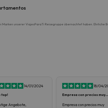
artamentos
i Marken unserer ViajesParaTi Reisegruppe übernachtet haben. Ehrliche 
14/01/2024
18/04/2
s top!
Empresa con precios muy
buenos por no…
tige Angebote,
Empresa con precios muy