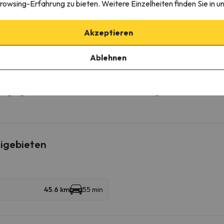
rowsing-Erfahrung zu bieten. Weitere Einzelheiten finden Sie in u
rkplatz
Akzeptieren
ie die Möglichkeit bietet, den Parkplatz im Voraus zu buchen.
Ablehnen
edingungen einzusehen, senden Sie uns unbedingt eine Nachricht ü
igebieten
45.6 km
55 min