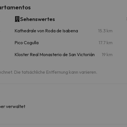
artamentos
Sehenswertes
m
Kathedrale von Roda de Isabena
15.3 km
Pico Cogulla
17.7 km
Kloster Real Monasterio de San Victorián
19 km
echnet. Die tatsächliche Entfernung kann variieren.
ber verwaltet