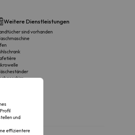
Weitere Dienstleistungen
andtücher sind vorhanden
aschmaschine
fen
ühlschrank
afetière
ikrowelle
äscheständer
ochgeschirr
ssecke
erde
illen
nes
rofil
tellen und
ne effizientere