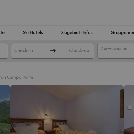
te
Ski Hotels
Skigebiet-Infos
Gruppenre
2 erwachsene
Check-In
Check-out
 von Campo
Karte
ie Ihrer Suche entsprechen. Versuchen Sie, das Ziel zu ändern.