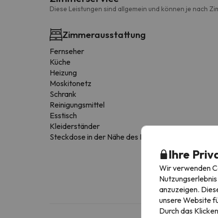
Diese Leistungen sind allgemein und können je nach Zi
Zimmerausstattung
Fernseher
Küche
Heizung
Moskitonetz
Schrank
Reinigungsmittel
Esstisch
Kleiderständer
Steckdose in der Nähe des Bettes
Ihre Priv
Wir verwenden Coo
Nutzungserlebnis 
anzuzeigen. Diese
unsere Website fü
Durch das Klicken