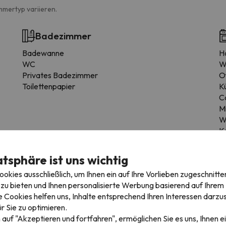
mmertyp variieren.
Badezimmer
Badewanne
H
WC
W
Privates Badezimmer
O
Toilettenpapier
K
C
M
W
K
E
H
atsphäre ist uns wichtig
Gr
kies ausschließlich, um Ihnen ein auf Ihre Vorlieben zugeschnitte
zu bieten und Ihnen personalisierte Werbung basierend auf Ihrem P
 Cookies helfen uns, Inhalte entsprechend Ihren Interessen darzus
r Sie zu optimieren.
 auf "Akzeptieren und fortfahren", ermöglichen Sie es uns, Ihnen ei