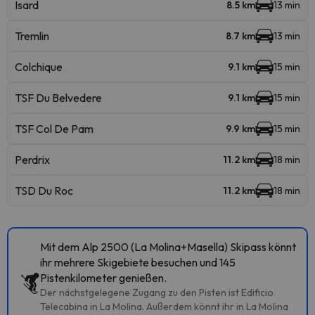
Isard
8.5 km
13 min
Tremlin
8.7 km
13 min
Colchique
9.1 km
15 min
TSF Du Belvedere
9.1 km
15 min
TSF Col De Pam
9.9 km
15 min
Perdrix
11.2 km
18 min
TSD Du Roc
11.2 km
18 min
Mit dem Alp 2500 (La Molina+Masella) Skipass könnt
ihr mehrere Skigebiete besuchen und 145
Pistenkilometer genießen.
Der nächstgelegene Zugang zu den Pisten ist Edificio
Telecabina in La Molina. Außerdem könnt ihr in La Molina