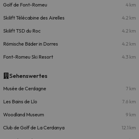
Golf de Font-Romeu
4 km
Skilift Télécabine des Airelles
4.2 km
Skilift TSD du Roc
4.2 km
Römische Bäder in Dorres
4.2 km
Font-Romeu Ski Resort
4.3 km
Sehenswertes
Musée de Cerdagne
7 km
Les Bains de Llo
7.6 km
Woodland Museum
9 km
Club de Golf de La Cerdanya
12.1 km