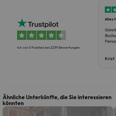
Alles 
Günst
Buchun
Person
4.4 von 5 Punkten bei 2239 Bewertungen
Krist
Ähnliche Unterkünfte, die Sie interessieren
könnten