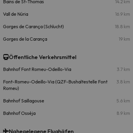
Bains de St-Thomas
14.2 km
Vall de Núria
16.9 km
Gorges de Carança (Schlucht)
18.8 km
Gorges de la Carança
19 km
Öffentliche Verkehrsmittel
Bahnhof Font Romeu-Odeillo-Via
3.7 km
Font-Romeu-Odeillo-Via (QZF-Bushaltestelle Font
3.8 km
Romeu)
Bahnhof Saillagouse
5.6 km
Bahnhof Osséja
8.9 km
Nahegelegene Flughäfen