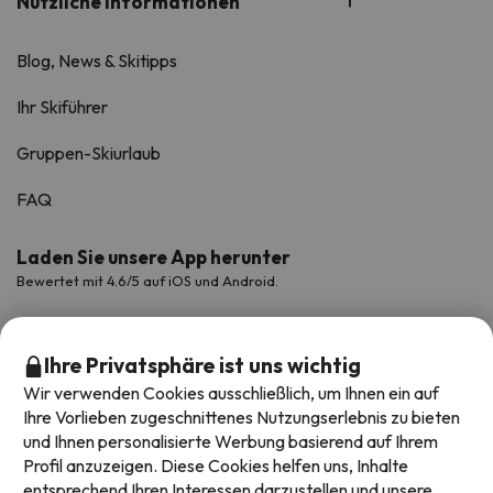
Nützliche Informationen
Blog, News & Skitipps
Ihr Skiführer
Gruppen-Skiurlaub
FAQ
Laden Sie unsere App herunter
Bewertet mit 4.6/5 auf iOS und Android.
Ihre Privatsphäre ist uns wichtig
Wir verwenden Cookies ausschließlich, um Ihnen ein auf
Ihre Vorlieben zugeschnittenes Nutzungserlebnis zu bieten
und Ihnen personalisierte Werbung basierend auf Ihrem
Profil anzuzeigen. Diese Cookies helfen uns, Inhalte
entsprechend Ihren Interessen darzustellen und unsere