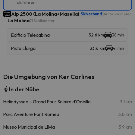
skifahren.
Alp 2500 (La Molina+Masella)
Skiverbund
145 Skikilometer
La Molina
71 Skikilometer
Edificio Telecabina
32.6 km
38 min
Pista Llarga
33.6 km
41 min
Die Umgebung von Ker Carlines
In der Nähe
Heliodyssee – Grand Four Solaire d'Odeillo
3.1 km
Parc Aventure Font Romeu
3.8 km
Museo Municipal de Llívia
3.9 km