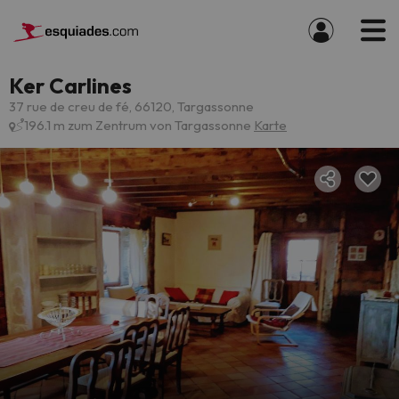
Ker Carlines
37 rue de creu de fé, 66120, Targassonne
196.1 m zum Zentrum von Targassonne
Karte