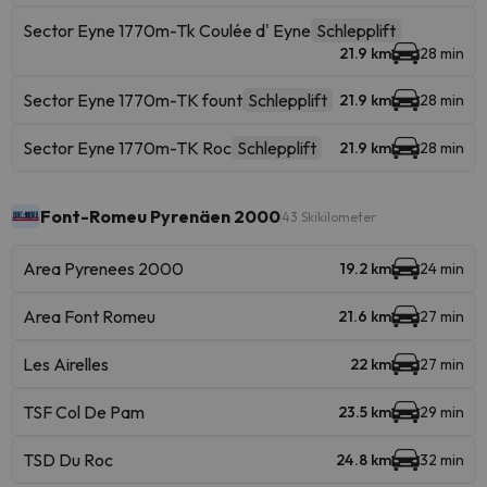
Sector Eyne 1770m-Tk Coulée d' Eyne
Schlepplift
21.9 km
28 min
Sector Eyne 1770m-TK fount
Schlepplift
21.9 km
28 min
Sector Eyne 1770m-TK Roc
Schlepplift
21.9 km
28 min
Font-Romeu Pyrenäen 2000
43 Skikilometer
Area Pyrenees 2000
19.2 km
24 min
Area Font Romeu
21.6 km
27 min
Les Airelles
22 km
27 min
TSF Col De Pam
23.5 km
29 min
TSD Du Roc
24.8 km
32 min