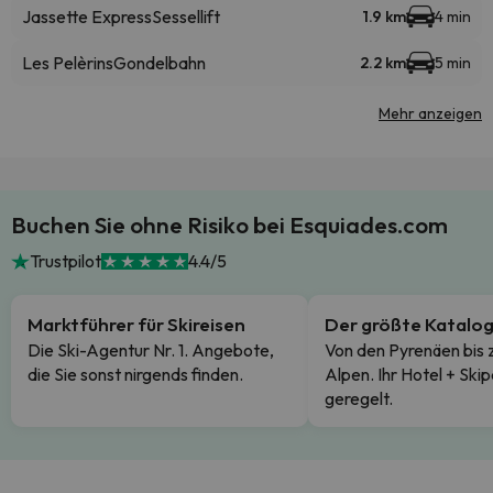
Jassette Express
Sessellift
1.9 km
4 min
Les Pelèrins
Gondelbahn
2.2 km
5 min
Mehr anzeigen
Buchen Sie ohne Risiko bei Esquiades.com
Trustpilot
4.4/5
Marktführer für Skireisen
Der größte Katalo
Die Ski-Agentur Nr. 1. Angebote,
Von den Pyrenäen bis 
die Sie sonst nirgends finden.
Alpen. Ihr Hotel + Skip
geregelt.