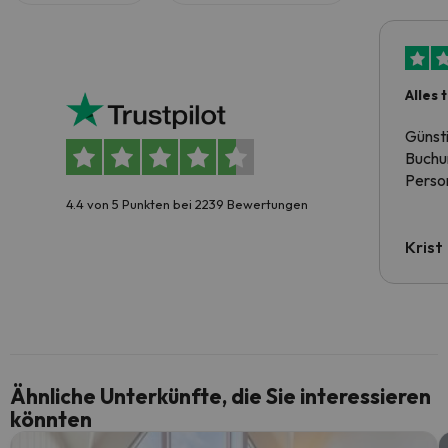
Alles 
Günst
Buchun
Person
4.4 von 5 Punkten bei 2239 Bewertungen
Krist
Ähnliche Unterkünfte, die Sie interessieren
könnten