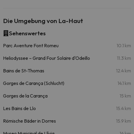
Die Umgebung von La-Haut
Sehenswertes
Parc Aventure Font Romeu
10.1 km
Heliodyssee – Grand Four Solaire d'Odeillo
11.3 km
Bains de St-Thomas
12.4 km
Gorges de Carança (Schlucht)
14.1 km
Gorges de la Carança
15 km
Les Bains de Llo
15.4 km
Römische Bäder in Dorres
15.9 km
Museo Municipal de Llívia
16 km