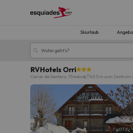
Skiurlaub
Angebo
RVHotels Orri
Skiurlaub
Berghotels
Carrer de Sentero, 1Tredos
143.5 m zum Zentrum 
Oops, wir haben keine Ergebnisse gefunden, d