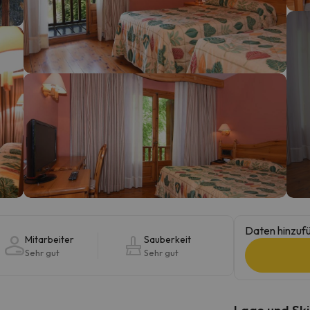
erirrt. Sobald er seinen Kompass gefunden hat, wird er zurück sein.
Daten hinzufü
Mitarbeiter
Sauberkeit
Sehr gut
Sehr gut
Lage und Ski