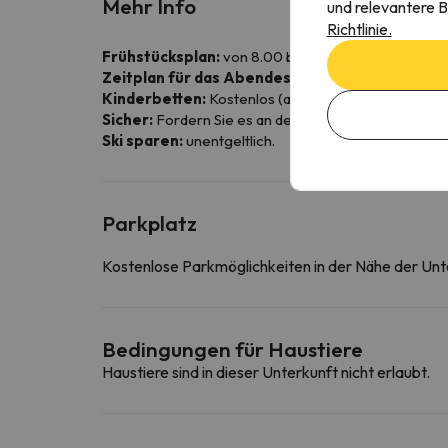
Mehr Info
und relevantere B
Richtlinie.
Frühstücksplan:
von 8.00 bis 10.00 Uhr
Zeitplan für das Abendessen:
von 20.00 bis 22.
Kinderbetten:
Kostenlos (auf Anfrage und nach Ver
Sicher:
Fordern Sie es an der Rezeption an.
Ski sparen:
unentgeltlich.
Parkplatz
Kostenlose Parkmöglichkeiten in der Nähe der Unt
Bedingungen für Haustiere
Haustiere sind in dieser Unterkunft nicht erlaubt.