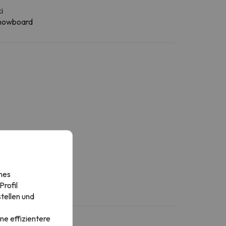
i
nowboard
nes
rofil
tellen und
ne effizientere