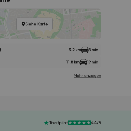
Siehe Karte
t
3.2 km
5 min
11.8 km
19 min
Mehr anzeigen
Trustpilot
4.4/5