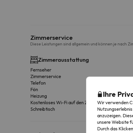
Zimmerservice
Diese Leistungen sind allgemein und können je nach Zi
Zimmerausstattung
Fernseher
Zimmerservice
Telefon
Fön
Ihre Priv
Heizung
Wir verwenden Coo
Kostenloses Wi-Fi auf den Zimmern
Nutzungserlebnis 
Schreibtisch
anzuzeigen. Diese
unsere Website fü
Durch das Klicken