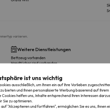
Sk
S
mmertyp variieren.
Weitere Dienstleistungen
Bettzeug vorhanden
Handtücher sind vorhanden
Tägliche Reinigung
atsphäre ist uns wichtig
Badezimmer
kies ausschließlich, um Ihnen ein auf Ihre Vorlieben zugeschnitte
zu bieten und Ihnen personalisierte Werbung basierend auf Ihrem P
Bidet
 Cookies helfen uns, Inhalte entsprechend Ihren Interessen darzus
r Sie zu optimieren.
 auf "Akzeptieren und fortfahren", ermöglichen Sie es uns, Ihnen ei