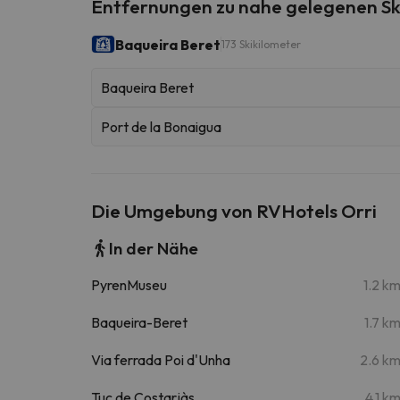
Entfernungen zu nahe gelegenen Sk
Baqueira Beret
173 Skikilometer
Baqueira Beret
Port de la Bonaigua
Die Umgebung von RVHotels Orri
In der Nähe
PyrenMuseu
1.2 k
Baqueira-Beret
1.7 k
Via ferrada Poi d'Unha
2.6 k
Tuc de Costarjàs
4.1 k