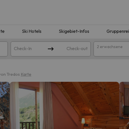
te
Ski Hotels
Skigebiet-Infos
Gruppenre
2 erwachsene
Check-In
Check-out
von Tredos
Karte
ie Ihrer Suche entsprechen. Versuchen Sie, das Ziel zu ändern.