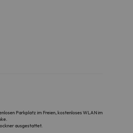
stenlosen Parkplatz im Freien, kostenloses WLAN im
nke.
ockner ausgestattet.