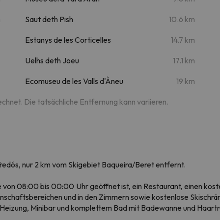
m
Saut deth Pish
10.6 km
Estanys de les Corticelles
14.7 km
Uelhs deth Joeu
17.1 km
Ecomuseu de les Valls d'Àneu
19 km
echnet. Die tatsächliche Entfernung kann variieren.
Tredós, nur 2 km vom Skigebiet Baqueira/Beret entfernt.
e von 08:00 bis 00:00 Uhr geöffnet ist, ein Restaurant, einen ko
nschaftsbereichen und in den Zimmern sowie kostenlose Skischrä
 Heizung, Minibar und komplettem Bad mit Badewanne und Haartr