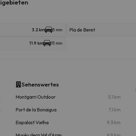
igebieten
Pla de Beret
3.2 km
5 min
11.9 km
15 min
Sehenswertes
m
Montgarri Outdoor
5.1 km
m
Port de la Bonaigua
7.1 km
m
Eispalast Vielha
9.3 km
m
Musèu dera Val d'Aran
9.8 km