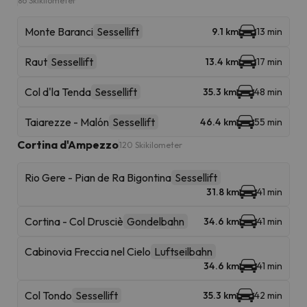
86 Skikilometer
Monte Baranci
Sessellift
9.1 km
13 min
Raut
Sessellift
13.4 km
17 min
Col d'la Tenda
Sessellift
35.3 km
48 min
Taiarezze - Malón
Sessellift
46.4 km
55 min
Cortina d'Ampezzo
120 Skikilometer
Rio Gere - Pian de Ra Bigontina
Sessellift
31.8 km
41 min
Cortina - Col Drusciè
Gondelbahn
34.6 km
41 min
Cabinovia Freccia nel Cielo
Luftseilbahn
34.6 km
41 min
Col Tondo
Sessellift
35.3 km
42 min