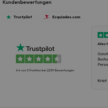
Kundenbewertungen
Trustpilot
Esquiades.com
Alles 
Günst
Buchun
Person
4.4 von 5 Punkten bei 2239 Bewertungen
Krist