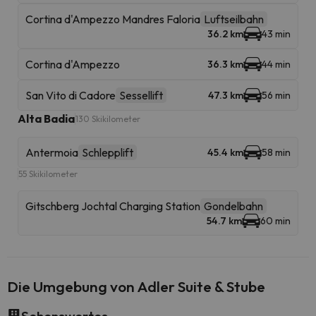
Cortina d'Ampezzo Mandres Faloria
Luftseilbahn
36.2 km
43 min
Cortina d'Ampezzo
36.3 km
44 min
San Vito di Cadore
Sessellift
47.3 km
56 min
Alta Badia
130 Skikilometer
Antermoia
Schlepplift
45.4 km
58 min
55 Skikilometer
Gitschberg Jochtal Charging Station
Gondelbahn
54.7 km
60 min
Die Umgebung von Adler Suite & Stube