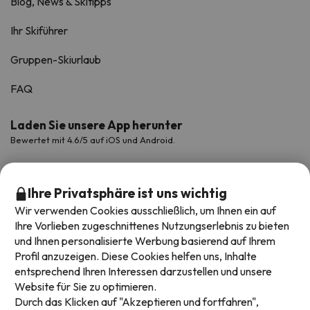
Blog, News & Skitipps
Ihr Skiführer
Gruppen-Skiurlaub
FAQ
Laden Sie unsere App herunter
Bewertet mit 4.6/5 auf iOS und Android.
Ihre Privatsphäre ist uns wichtig
Wir verwenden Cookies ausschließlich, um Ihnen ein auf
Ihre Vorlieben zugeschnittenes Nutzungserlebnis zu bieten
und Ihnen personalisierte Werbung basierend auf Ihrem
Profil anzuzeigen. Diese Cookies helfen uns, Inhalte
entsprechend Ihren Interessen darzustellen und unsere
Website für Sie zu optimieren.
Verfügbare Zahlungsarten
Durch das Klicken auf "Akzeptieren und fortfahren",