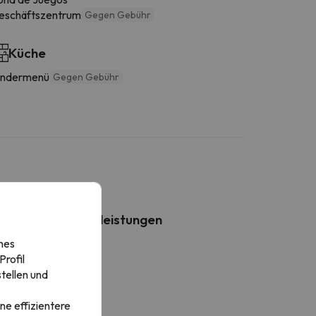
eschäftszentrum
Gegen Gebühr
Küche
indermenü
Gegen Gebühr
Weitere Dienstleistungen
nes
ntilator
rofil
tellen und
ne effizientere