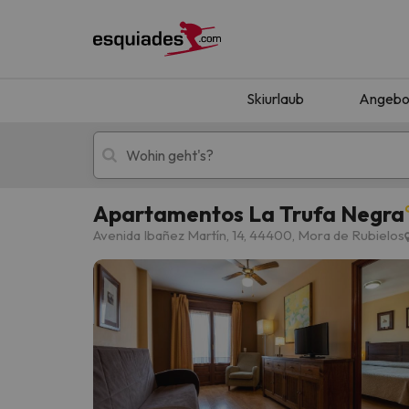
Skiurlaub
Angebo
Apartamentos La Trufa Negra
Skiurlaub
Berghotels
Avenida Ibañez Martín, 14, 44400, Mora de Rubielos
Oops, wir haben keine Ergebnisse gefunden, d