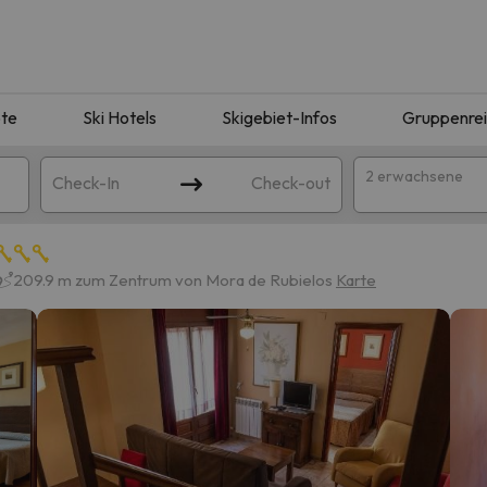
te
Ski Hotels
Skigebiet-Infos
Gruppenre
2 erwachsene
Check-In
Check-out
209.9 m zum Zentrum von Mora de Rubielos
Karte
ie Ihrer Suche entsprechen. Versuchen Sie, das Ziel zu ändern.