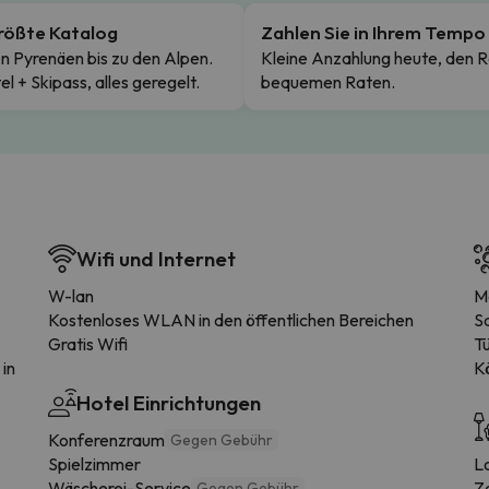
rößte Katalog
Zahlen Sie in Ihrem Tempo
n Pyrenäen bis zu den Alpen.
Kleine Anzahlung heute, den R
el + Skipass, alles geregelt.
bequemen Raten.
Wifi und Internet
W-lan
M
Kostenloses WLAN in den öffentlichen Bereichen
S
Gratis Wifi
T
 in
K
Hotel Einrichtungen
Konferenzraum
Gegen Gebühr
Spielzimmer
L
Wäscherei-Service
Z
Gegen Gebühr