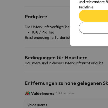
und relevantere B
Richtlinie.
Parkplatz
Die Unterkunft verfügt über einen gebührenpflicht
10€ / Pro Tag
Es ist unbedingt erforderlich, den Parkplatz im Vor
Bedingungen für Haustiere
Haustiere sind in dieser Unterkunft nicht erlaubt.
Entfernungen zu nahe gelegenen Sk
Valdelinares
17 Skikilometer
Valdelinares