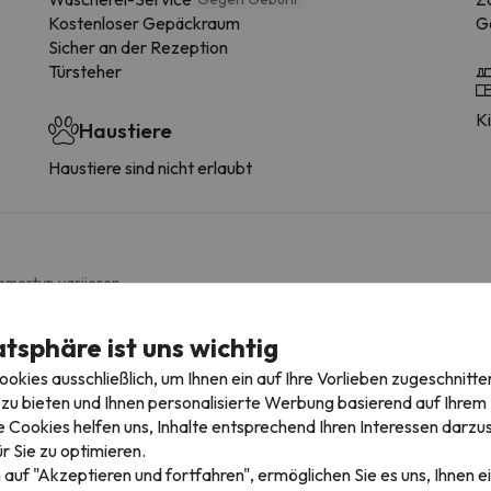
Kostenloser Gepäckraum
G
Sicher an der Rezeption
Türsteher
K
Haustiere
Haustiere sind nicht erlaubt
mmertyp variieren.
Badezimmer
atsphäre ist uns wichtig
kies ausschließlich, um Ihnen ein auf Ihre Vorlieben zugeschnitte
Badewanne
Ve
zu bieten und Ihnen personalisierte Werbung basierend auf Ihrem P
WC
 Cookies helfen uns, Inhalte entsprechend Ihren Interessen darzus
Dusche
r Sie zu optimieren.
Dusche oder Badewanne
 auf "Akzeptieren und fortfahren", ermöglichen Sie es uns, Ihnen ei
Privates Badezimmer