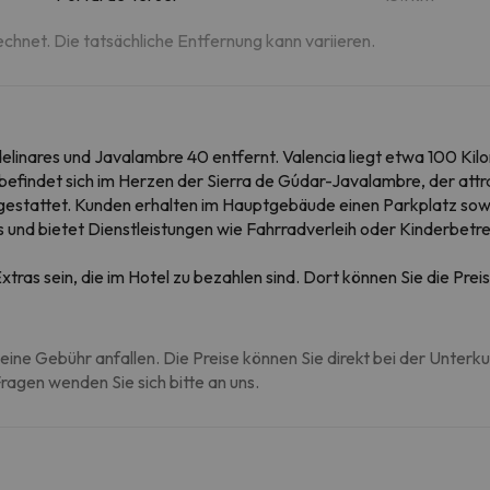
echnet. Die tatsächliche Entfernung kann variieren.
elinares und Javalambre 40 entfernt. Valencia liegt etwa 100 Kilom
 befindet sich im Herzen der Sierra de Gúdar-Javalambre, der att
estattet. Kunden erhalten im Hauptgebäude einen Parkplatz sowi
 und bietet Dienstleistungen wie Fahrradverleih oder Kinderbetr
tras sein, die im Hotel zu bezahlen sind. Dort können Sie die Pr
eine Gebühr anfallen. Die Preise können Sie direkt bei der Unterk
agen wenden Sie sich bitte an uns.