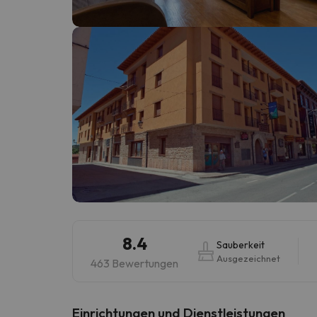
Es sieht so aus, als hätte sich unser Sucher v
8.4
Sauberkeit
Ausgezeichnet
463 Bewertungen
​Einrichtungen und Dienstleistungen