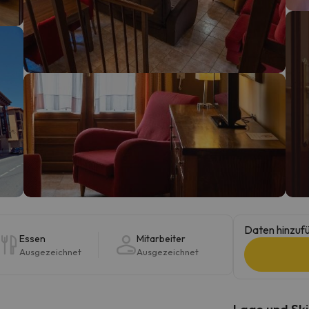
erirrt. Sobald er seinen Kompass gefunden hat, wird er zurück sein.
Daten hinzufü
Essen
Mitarbeiter
Ausgezeichnet
Ausgezeichnet
Lage und Ski