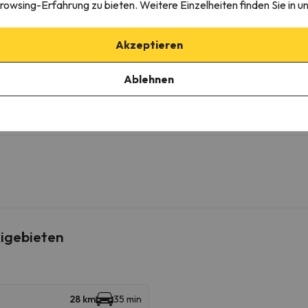
rowsing-Erfahrung zu bieten. Weitere Einzelheiten finden Sie in u
Akzeptieren
igen Parkplatz
Ablehnen
aus zu reservieren, indem Sie sich direkt an die Unterkunft wenden.
igebieten
28 km
35 min