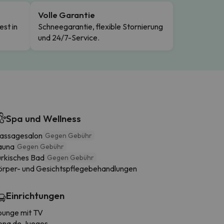
Volle Garantie
est in
Schneegarantie, flexible Stornierung
und 24/7-Service.
Spa und Wellness
assagesalon
Gegen Gebühr
auna
Gegen Gebühr
ürkisches Bad
Gegen Gebühr
örper- und Gesichtspflegebehandlungen
Einrichtungen
ounge mit TV
ona de Juegos