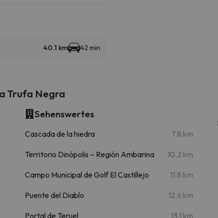
40.1 km
42 min
a Trufa Negra
Sehenswertes
m
Cascada de la hiedra
7.8 km
Territorio Dinópolis – Región Ambarina
10.2 km
Campo Municipal de Golf El Castillejo
11.8 km
Puente del Diablo
12.6 km
Portal de Teruel
13.1 km