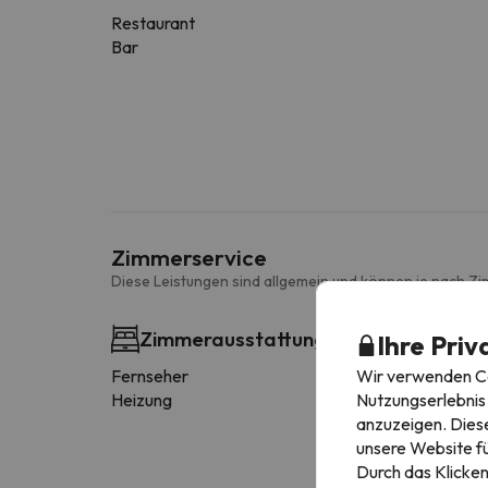
Restaurant
Bar
Zimmerservice
Diese Leistungen sind allgemein und können je nach Zi
Zimmerausstattung
Ihre Priv
Wir verwenden Coo
Fernseher
Nutzungserlebnis 
Heizung
anzuzeigen. Diese
unsere Website fü
Durch das Klicken