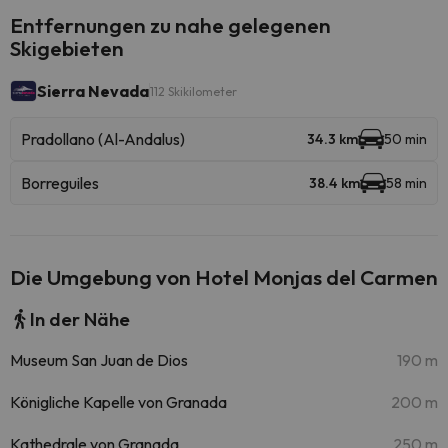
Entfernungen zu nahe gelegenen
Skigebieten
Sierra Nevada
112 Skikilometer
Pradollano (Al-Andalus)
34.3 km
50 min
Borreguiles
38.4 km
58 min
Die Umgebung von Hotel Monjas del Carmen
In der Nähe
Museum San Juan de Dios
190 m
Königliche Kapelle von Granada
200 m
Kathedrale von Granada
250 m