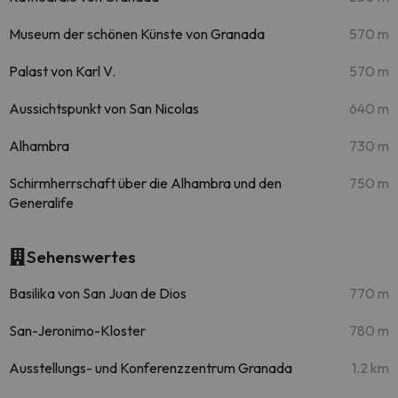
Museum der schönen Künste von Granada
570 m
Palast von Karl V.
570 m
Aussichtspunkt von San Nicolas
640 m
Alhambra
730 m
Schirmherrschaft über die Alhambra und den
750 m
Generalife
Sehenswertes
Basilika von San Juan de Dios
770 m
San-Jeronimo-Kloster
780 m
Ausstellungs- und Konferenzzentrum Granada
1.2 km