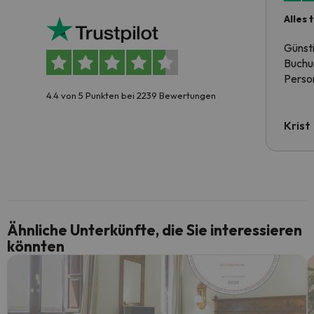
Alles 
Günst
Buchun
Person
4.4 von 5 Punkten bei 2239 Bewertungen
Krist
Ähnliche Unterkünfte, die Sie interessieren
könnten