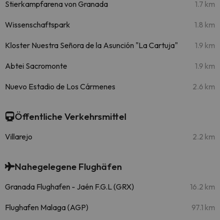
Stierkampfarena von Granada
1.7 km
Wissenschaftspark
1.8 km
Kloster Nuestra Señora de la Asunción "La Cartuja"
1.9 km
Abtei Sacromonte
1.9 km
Nuevo Estadio de Los Cármenes
2.6 km
Öffentliche Verkehrsmittel
Villarejo
2.2 km
Nahegelegene Flughäfen
Granada Flughafen - Jaén F.G.L (GRX)
16.2 km
Flughafen Malaga (AGP)
97.1 km