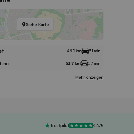
Siehe Karte
et
49.1 km
51 min
abina
53.7 km
57 min
Mehr anzeigen
Trustpilot
4.4/5