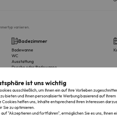
mmertyp variieren.
Badezimmer
Badewanne
Ko
WC
Ausstattung
Dusche oder Badewanne
Whirlpool-Badewanne
Privates Badezimmer
atsphäre ist uns wichtig
Bidet
kies ausschließlich, um Ihnen ein auf Ihre Vorlieben zugeschnitte
Toilettenpapier
zu bieten und Ihnen personalisierte Werbung basierend auf Ihrem P
Shampoo
 Cookies helfen uns, Inhalte entsprechend Ihren Interessen darzus
Duschgel
r Sie zu optimieren.
 auf "Akzeptieren und fortfahren", ermöglichen Sie es uns, Ihnen ei