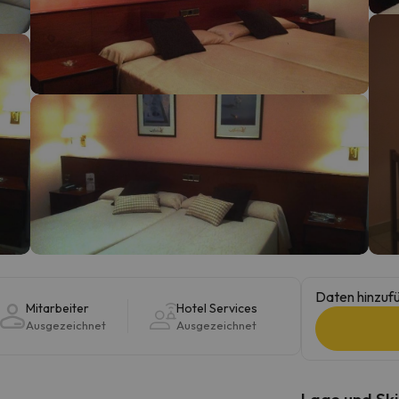
erirrt. Sobald er seinen Kompass gefunden hat, wird er zurück sein.
Daten hinzufü
Mitarbeiter
Hotel Services
Ausgezeichnet
Ausgezeichnet
Lage und Ski