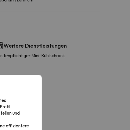
Weitere Dienstleistungen
stenpflichtiger Mini-Kühlschrank
nes
rofil
tellen und
ne effizientere