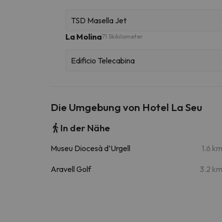
TSD Masella Jet
La Molina
71 Skikilometer
Edificio Telecabina
Die Umgebung von Hotel La Seu
In der Nähe
Museu Diocesà d’Urgell
1.6 k
Aravell Golf
3.2 k