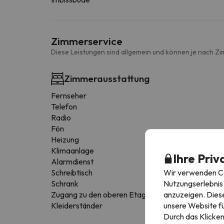
Zimmerservice
Diese Leistungen sind allgemein und können je nach Zi
Zimmerausstattung
Fernseher
Telefon
Radio
Fön
Heizung
Klimaanlage
Ihre Priv
Alarmdienst
Wir verwenden Coo
Schreibtisch
Nutzungserlebnis 
Schrank
anzuzeigen. Diese
Zugang zu den oberen Etagen nur über Treppen
unsere Website fü
Kleiderständer
Durch das Klicken