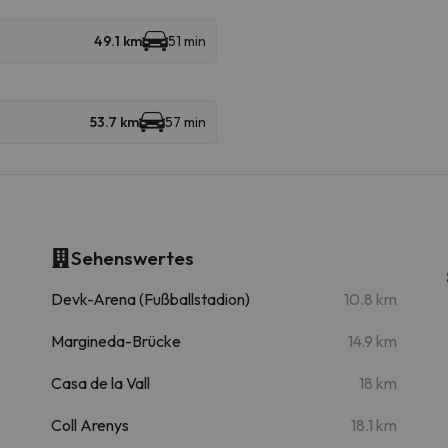
49.1 km
51 min
53.7 km
57 min
Sehenswertes
m
Devk-Arena (Fußballstadion)
10.8 km
m
Margineda-Brücke
14.9 km
Casa de la Vall
18 km
Coll Arenys
18.1 km