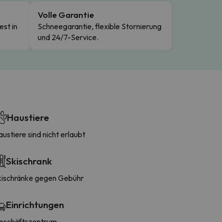
Volle Garantie
est in
Schneegarantie, flexible Stornierung
und 24/7-Service.
Haustiere
ustiere sind nicht erlaubt
Skischrank
kischränke gegen Gebühr
Einrichtungen
eschäftszentrum