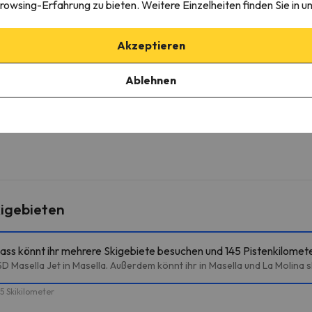
rowsing-Erfahrung zu bieten. Weitere Einzelheiten finden Sie in u
Akzeptieren
garage
ie die Möglichkeit bietet, den Parkplatz im Voraus zu buchen.
Ablehnen
igebieten
ass könnt ihr mehrere Skigebiete besuchen und 145 Pistenkilomet
D Masella Jet in Masella. Außerdem könnt ihr in Masella und La Molina s
5 Skikilometer