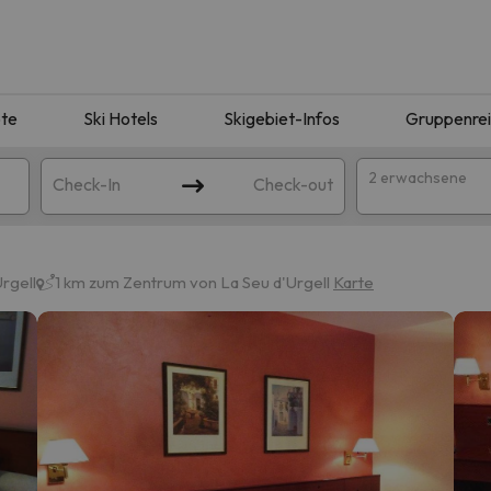
te
Ski Hotels
Skigebiet-Infos
Gruppenre
2 erwachsene
Check-In
Check-out
rgell
1 km zum Zentrum von La Seu d'Urgell
Karte
ie Ihrer Suche entsprechen. Versuchen Sie, das Ziel zu ändern.