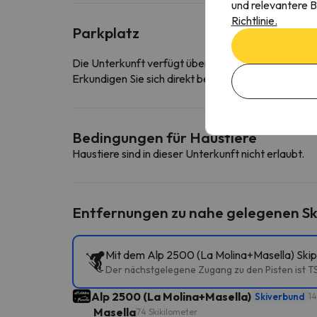
und relevantere B
Richtlinie.
Parkplatz
Die Unterkunft verfügt über eine kostenfreie Tief
Erkundigen Sie sich direkt bei der Unterkunft, ob s
Bedingungen für Haustiere
Haustiere sind in dieser Unterkunft nicht erlaubt.
Entfernungen zu nahe gelegenen Sk
Mit dem Alp 2500 (La Molina+Masella) Skip
Der nächstgelegene Zugang zu den Pisten ist TS
Alp 2500 (La Molina+Masella)
Skiverbund
14
Masella
74 Skikilometer