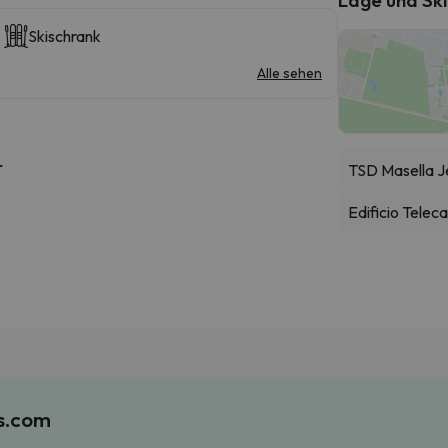
Skischrank
Alle sehen
r
TSD Masella J
Edificio Telec
es.com