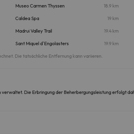
Museo Carmen Thyssen
18.9 km
Caldea Spa
19 km
Madrui Valley Trail
19.4 km
Sant Miquel d'Engolasters
19.9 km
echnet. Die tatsächliche Entfernung kann variieren.
on verwaltet. Die Erbringung der Beherbergungsleistung erfolgt 