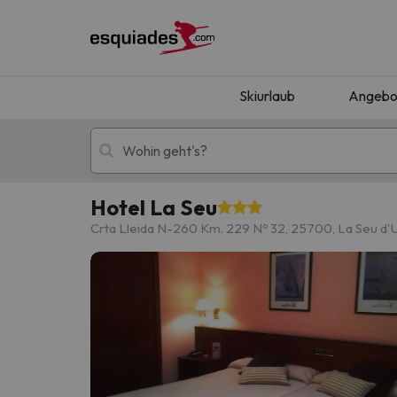
Skiurlaub
Angebo
Hotel La Seu
Skiurlaub
Berghotels
Crta Lleida N-260 Km. 229 Nº 32, 25700, La Seu d'U
Oops, wir haben keine Ergebnisse gefunden, d