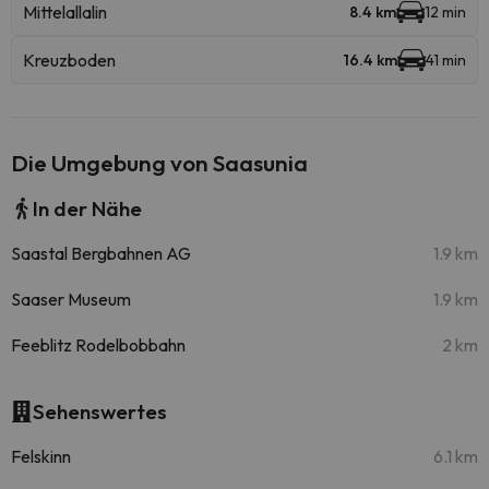
Mittelallalin
8.4 km
12 min
Kreuzboden
16.4 km
41 min
Die Umgebung von Saasunia
In der Nähe
Saastal Bergbahnen AG
1.9 km
Saaser Museum
1.9 km
Feeblitz Rodelbobbahn
2 km
Sehenswertes
Felskinn
6.1 km