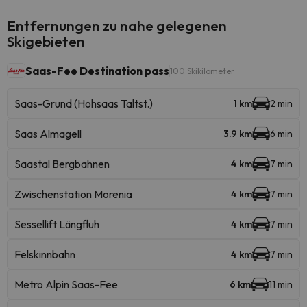
Entfernungen zu nahe gelegenen
Skigebieten
Saas-Fee Destination pass
100 Skikilometer
Saas-Grund (Hohsaas Taltst.)
1 km
2 min
Saas Almagell
3.9 km
6 min
Saastal Bergbahnen
4 km
7 min
Zwischenstation Morenia
4 km
7 min
Sessellift Längfluh
4 km
7 min
Felskinnbahn
4 km
7 min
Metro Alpin Saas-Fee
6 km
11 min