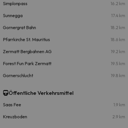
Simplonpass
16.2 km
Sunnegga
17.4 km
Gornergrat Bahn
18.2 km
Pfarrkirche St. Mauritius
18.6 km
Zermatt Bergbahnen AG
19.2 km
Forest Fun Park Zermatt
19.5 km
Gornerschlucht
19.8 km
Öffentliche Verkehrsmittel
Saas Fee
1.9 km
Kreuzboden
2.9 km