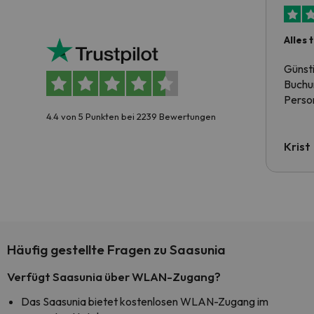
Alles 
Günst
Buchun
Person
4.4 von 5 Punkten bei 2239 Bewertungen
Krist
Häufig gestellte Fragen zu Saasunia
Verfügt Saasunia über WLAN-Zugang?
Das Saasunia bietet kostenlosen WLAN-Zugang im