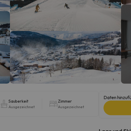
erirrt. Sobald er seinen Kompass gefunden hat, wird er zurück sein.
Daten hinzufü
Sauberkeit
Zimmer
Ausgezeichnet
Ausgezeichnet
Lage und Ski