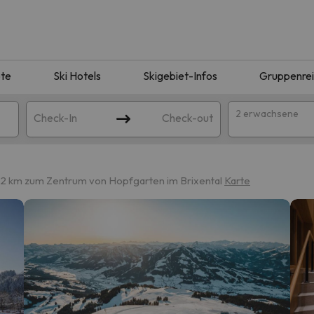
te
Ski Hotels
Skigebiet-Infos
Gruppenre
2 erwachsene
Check-In
Check-out
2 km zum Zentrum von Hopfgarten im Brixental
Karte
ie Ihrer Suche entsprechen. Versuchen Sie, das Ziel zu ändern.