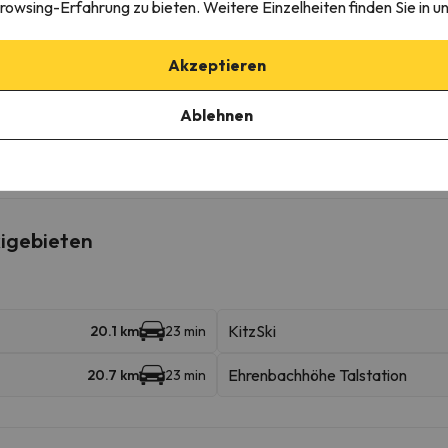
rowsing-Erfahrung zu bieten. Weitere Einzelheiten finden Sie in u
garage
ie die Möglichkeit bietet, den Parkplatz im Voraus zu buchen.
Akzeptieren
Ablehnen
edingungen einzusehen, senden Sie uns unbedingt eine Nachricht ü
igebieten
KitzSki
20.1 km
23 min
Ehrenbachhöhe Talstation
20.7 km
23 min