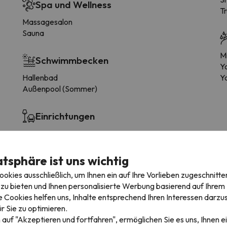
Spa und Wellness
T
Massagesalon
Sauna
Mi
Schwimmbecken
Y
Hallenbad
Y
Außenpool (Sommer)
Einrichtungen
Garten
Balkon
Tischtennis
atsphäre ist uns wichtig
Solarium
kies ausschließlich, um Ihnen ein auf Ihre Vorlieben zugeschnitte
zu bieten und Ihnen personalisierte Werbung basierend auf Ihrem P
 Cookies helfen uns, Inhalte entsprechend Ihren Interessen darzus
r Sie zu optimieren.
 auf "Akzeptieren und fortfahren", ermöglichen Sie es uns, Ihnen ei