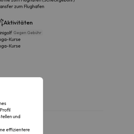
ransfer zum Flughafen
Aktivitäten
nigolf
Gegen Gebühr
oga-Kurse
oga-Kurse
nes
rofil
tellen und
ne effizientere