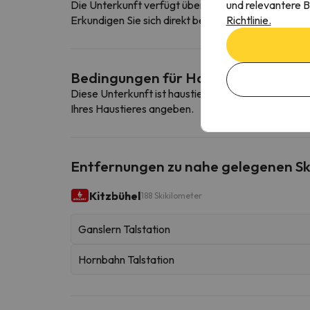
und relevantere B
Die Unterkunft verfügt über eine kostenfreie Tief
Richtlinie.
Erkundigen Sie sich direkt bei der Unterkunft, ob s
Bedingungen für Haustiere
Diese Unterkunft ist haustierfreundlich. Um die B
Ihres Haustieres angeben.
Entfernungen zu nahe gelegenen Sk
Kitzbühel
188 Skikilometer
Ganslern Talstation
Hornbahn Talstation