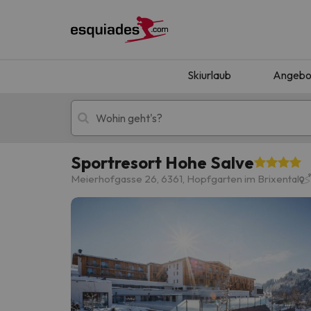
Skiurlaub
Angebo
Sportresort Hohe Salve
Skiurlaub
Berghotels
Meierhofgasse 26, 6361, Hopfgarten im Brixental
Oops, wir haben keine Ergebnisse gefunden, d