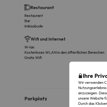
Restaurant
Restaurant
Bar
Imbissbude
Wifi und Internet
W-lan
Kostenloses WLAN in den öffentlichen Bereichen
Gratis Wifi
Ihre Priv
Wir verwenden Coo
Nutzungserlebnis 
anzuzeigen. Diese
Parkplatz
unsere Website fü
Durch das Klicken