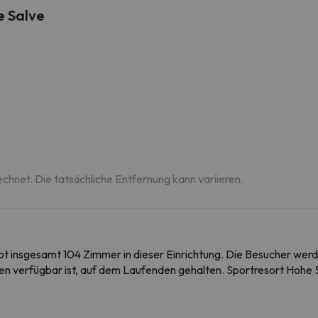
e Salve
m
m
m
echnet. Die tatsächliche Entfernung kann variieren.
 gibt insgesamt 104 Zimmer in dieser Einrichtung. Die Besucher w
chen verfügbar ist, auf dem Laufenden gehalten. Sportresort Hohe 