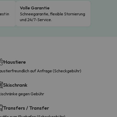
Volle Garantie
est in
Schneegarantie, flexible Stornierung
und 24/7-Service.
Haustiere
austierfreundlich auf Anfrage (Scheckgebühr)
Skischrank
kischränke gegen Gebühr
Transfers / Transfer
huttle zum Flughafen (Scheckgebühr)