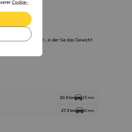
nserer
Cookie-
ber den
Kontaktbereich
, in der Sie das Gewicht
20.5 km
23 min
27.3 km
41 min