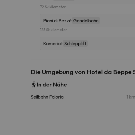
72 Skikilometer
Piani di Pezzè
Gondelbahn
125 Skikilometer
Kameriot
Schlepplift
Die Umgebung von Hotel da Beppe S
In der Nähe
Seilbahn Faloria
1 k