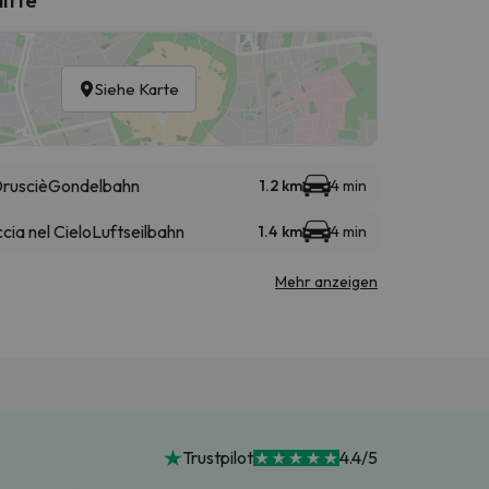
Siehe Karte
Drusciè
Gondelbahn
1.2 km
4 min
cia nel Cielo
Luftseilbahn
1.4 km
4 min
Mehr anzeigen
Trustpilot
4.4/5