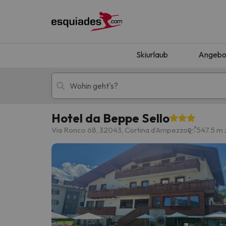
Skiurlaub
Angebo
Hotel da Beppe Sello
Skiurlaub
Berghotels
Via Ronco 68, 32043, Cortina d'Ampezzo
547.5 m
Oops, wir haben keine Ergebnisse gefunden, d