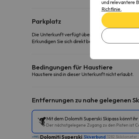
und relevantere B
Richtlinie.
Parkplatz
Die Unterkunft verfügt über eine kostenfreie Tief
Erkundigen Sie sich direkt bei der Unterkunft, ob s
Bedingungen für Haustiere
Haustiere sind in dieser Unterkunft nicht erlaubt.
Entfernungen zu nahe gelegenen Sk
Mit dem Dolomiti Superski Skipass könnt ih
Der nächstgelegene Zugang zu den Pisten ist Cor
Dolomiti Superski
Skiverbund
1282 Skikilometer