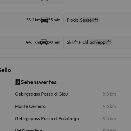
Pioda
Sessellift
35.2 km
55 min
Skilift Pichl
Schlepplift
44.1 km
50 min
ello
Sehenswertes
m
Gebirgspass Passo di Giau
8.8 km
Monte Cernera
9.6 km
Gebirgspass Passo di Falzàrego
9.6 km
Val Fiorentina
11.9 km