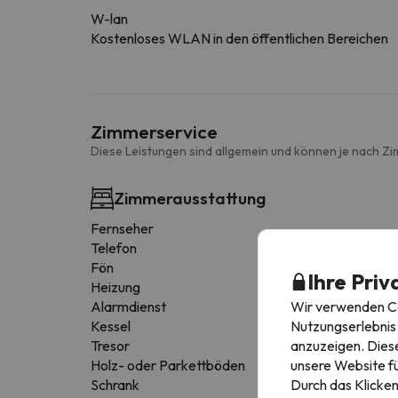
W-lan
Kostenloses WLAN in den öffentlichen Bereichen
Zimmerservice
Diese Leistungen sind allgemein und können je nach Zi
Zimmerausstattung
Fernseher
Telefon
Fön
Ihre Priv
Heizung
Wir verwenden Coo
Alarmdienst
Nutzungserlebnis 
Kessel
anzuzeigen. Diese
Tresor
unsere Website fü
Holz- oder Parkettböden
Durch das Klicken
Schrank