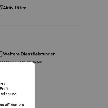
Aktivitäten
i
Weitere Dienstleistungen
andtücher sind vorhanden
nes
rofil
tellen und
ne effizientere