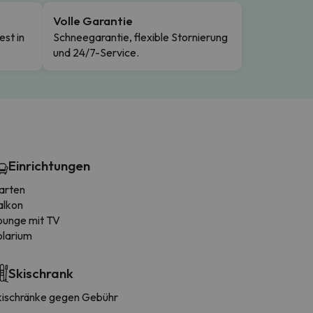
Volle Garantie
est in
Schneegarantie, flexible Stornierung
und 24/7-Service.
Einrichtungen
arten
alkon
ounge mit TV
olarium
Skischrank
kischränke gegen Gebühr