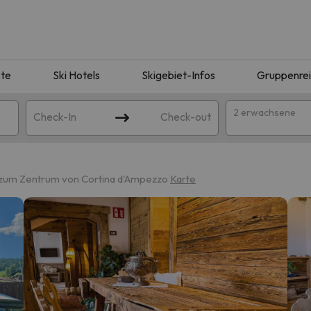
te
Ski Hotels
Skigebiet-Infos
Gruppenre
2 erwachsene
Check-In
Check-out
 zum Zentrum von Cortina d'Ampezzo
Karte
ie Ihrer Suche entsprechen. Versuchen Sie, das Ziel zu ändern.