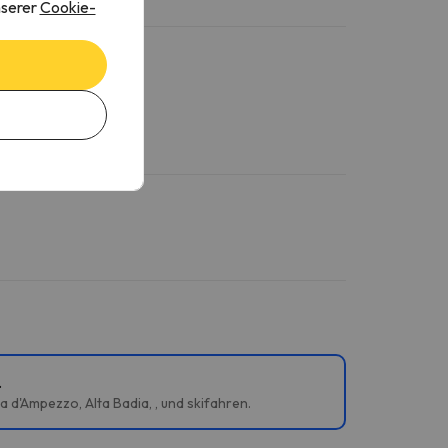
nserer
Cookie-
.
 d'Ampezzo, Alta Badia, , und skifahren.