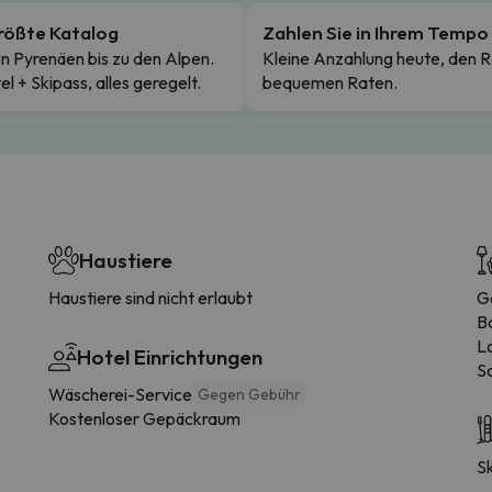
rößte Katalog
Zahlen Sie in Ihrem Tempo
n Pyrenäen bis zu den Alpen.
Kleine Anzahlung heute, den R
el + Skipass, alles geregelt.
bequemen Raten.
Haustiere
Haustiere sind nicht erlaubt
G
B
L
Hotel Einrichtungen
S
Wäscherei-Service
Gegen Gebühr
Kostenloser Gepäckraum
S