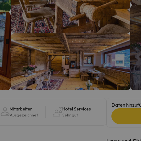
erirrt. Sobald er seinen Kompass gefunden hat, wird er zurück sein.
Daten hinzufü
Mitarbeiter
Hotel Services
Ausgezeichnet
Sehr gut
Lage und Ski