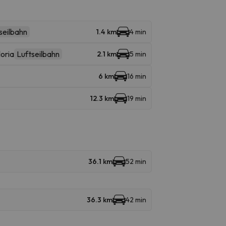
seilbahn
1.4 km
4 min
oria
Luftseilbahn
2.1 km
5 min
6 km
16 min
12.3 km
19 min
36.1 km
52 min
36.3 km
42 min