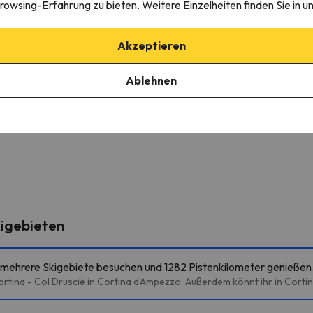
rowsing-Erfahrung zu bieten. Weitere Einzelheiten finden Sie in u
Akzeptieren
garage
Ablehnen
ie die Möglichkeit bietet, den Parkplatz im Voraus zu buchen.
igebieten
r mehrere Skigebiete besuchen und 1282 Pistenkilometer genießen
tina - Col Drusciè in Cortina d'Ampezzo. Außerdem könnt ihr in Cortina