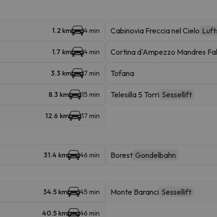
Cabinovia Freccia nel Cielo
Luft
1.2 km
4 min
Cortina d'Ampezzo Mandres Fal
1.7 km
4 min
Tofana
3.3 km
7 min
Telesilla 5 Torri
Sessellift
8.3 km
15 min
12.6 km
17 min
Borest
Gondelbahn
31.4 km
46 min
Monte Baranci
Sessellift
34.5 km
45 min
40.5 km
46 min