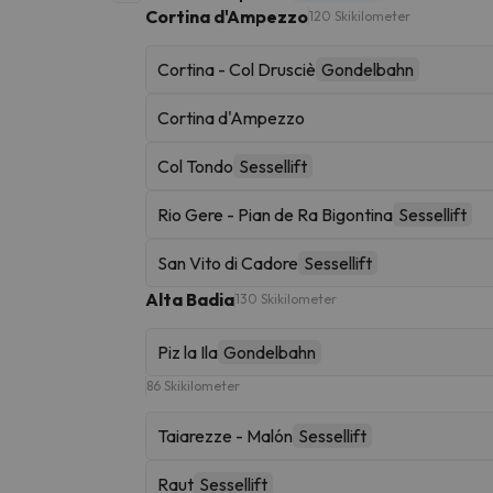
Cortina d'Ampezzo
120 Skikilometer
Cortina - Col Drusciè
Gondelbahn
Cortina d'Ampezzo
Col Tondo
Sessellift
Rio Gere - Pian de Ra Bigontina
Sessellift
San Vito di Cadore
Sessellift
Alta Badia
130 Skikilometer
Piz la Ila
Gondelbahn
86 Skikilometer
Taiarezze - Malón
Sessellift
Raut
Sessellift