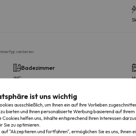
Sk
mmertyp variieren.
Badezimmer
WC
H
Ausstattung
Dusche oder Badewanne
atsphäre ist uns wichtig
Bademantel
kies ausschließlich, um Ihnen ein auf Ihre Vorlieben zugeschnitte
Privates Badezimmer
zu bieten und Ihnen personalisierte Werbung basierend auf Ihrem P
Toilettenpapier
 Cookies helfen uns, Inhalte entsprechend Ihren Interessen darzus
Notfallgriff im WC
r Sie zu optimieren.
 auf "Akzeptieren und fortfahren", ermöglichen Sie es uns, Ihnen ei