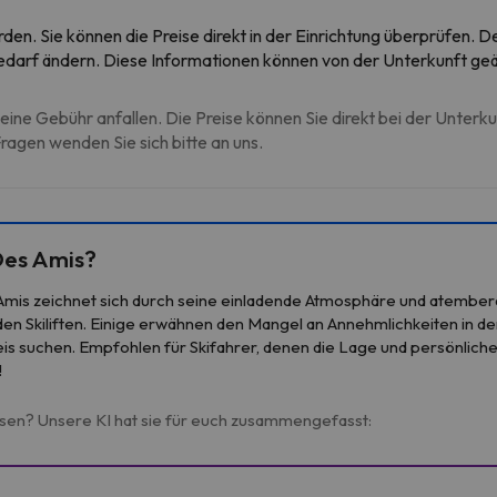
rden. Sie können die Preise direkt in der Einrichtung überprüfen.
 Bedarf ändern. Diese Informationen können von der Unterkunft ge
eine Gebühr anfallen. Die Preise können Sie direkt bei der Unterk
agen wenden Sie sich bitte an uns.
Des Amis?
Amis zeichnet sich durch seine einladende Atmosphäre und atembera
 den Skiliften. Einige erwähnen den Mangel an Annehmlichkeiten in 
eis suchen. Empfohlen für Skifahrer, denen die Lage und persönlich
!
esen? Unsere KI hat sie für euch zusammengefasst: