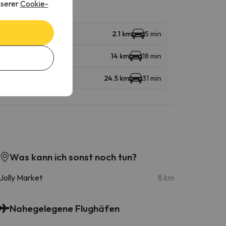
nserer
Cookie-
2.1 km
5 min
14 km
18 min
24.5 km
31 min
Was kann ich sonst noch tun?
Jolly Market
8 km
Nahegelegene Flughäfen