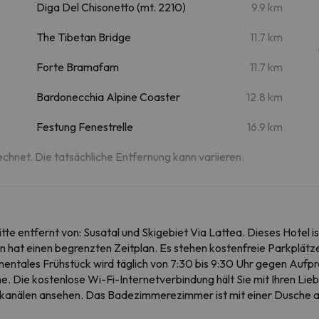
Diga Del Chisonetto (mt. 2210)
9.9 km
The Tibetan Bridge
11.7 km
Forte Bramafam
11.7 km
Bardonecchia Alpine Coaster
12.8 km
Festung Fenestrelle
16.9 km
echnet. Die tatsächliche Entfernung kann variieren.
itte entfernt von: Susatal und Skigebiet Via Lattea. Dieses Hotel 
hat einen begrenzten Zeitplan. Es stehen kostenfreie Parkplätze z
inentales Frühstück wird täglich von 7:30 bis 9:30 Uhr gegen Auf
. Die kostenlose Wi-Fi-Internetverbindung hält Sie mit Ihren Lieb
nkanälen ansehen. Das Badezimmerezimmer ist mit einer Dusche a