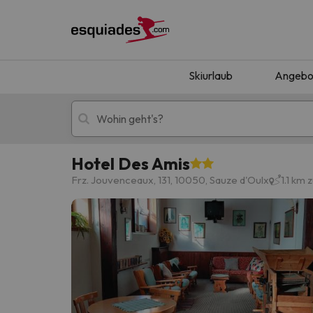
Skiurlaub
Angebo
Hotel Des Amis
Skiurlaub
Berghotels
Frz. Jouvenceaux, 131, 10050, Sauze d'Oulx
1.1 km
Oops, wir haben keine Ergebnisse gefunden, d