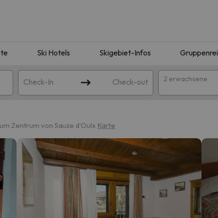
te
Ski Hotels
Skigebiet-Infos
Gruppenre
2 erwachsene
Check-In
Check-out
 zum Zentrum von Sauze d'Oulx
Karte
ie Ihrer Suche entsprechen. Versuchen Sie, das Ziel zu ändern.