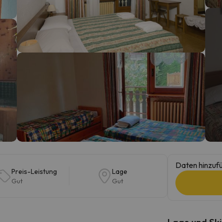
erirrt. Sobald er seinen Kompass gefunden hat, wird er zurück sein.
Daten hinzufü
Preis-Leistung
Lage
Gut
Gut
Lage und Ski