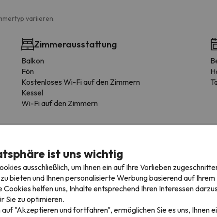
mmertyp variieren.
Zimmerausstattung
Balkon
B
Fön
H
Kostenloses Wi-Fi auf den Zimmern
Tä
Kessel
Wi-Fi auf den Zimmern
atsphäre ist uns wichtig
edingungen einzusehen, senden Sie uns unbedingt eine Nachricht ü
kies ausschließlich, um Ihnen ein auf Ihre Vorlieben zugeschnitte
zu bieten und Ihnen personalisierte Werbung basierend auf Ihrem P
 Cookies helfen uns, Inhalte entsprechend Ihren Interessen darzus
r Sie zu optimieren.
igebieten
 auf "Akzeptieren und fortfahren", ermöglichen Sie es uns, Ihnen ei