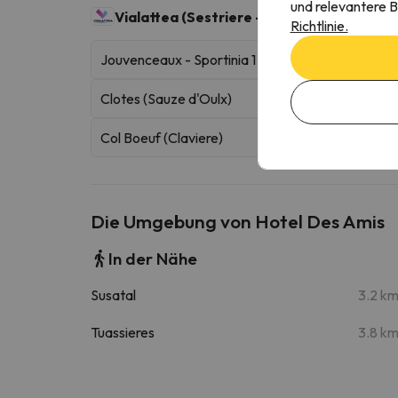
und relevantere B
Vialattea (Sestriere - Sauze d'Oulx)
400 Ski
Richtlinie.
Jouvenceaux - Sportinia 1
Clotes (Sauze d'Oulx)
Col Boeuf (Claviere)
Die Umgebung von Hotel Des Amis
In der Nähe
Susatal
3.2 k
Tuassieres
3.8 k