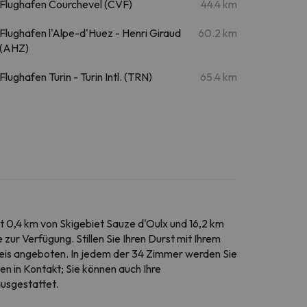
Flughafen Courchevel (CVF)
44.4 km
Flughafen l'Alpe-d'Huez - Henri Giraud
60.2 km
(AHZ)
Flughafen Turin - Turin Intl. (TRN)
65.4 km
ist 0,4 km von Skigebiet Sauze d'Oulx und 16,2 km
ur Verfügung. Stillen Sie Ihren Durst mit Ihrem
preis angeboten. In jedem der 34 Zimmer werden Sie
en in Kontakt; Sie können auch Ihre
usgestattet.