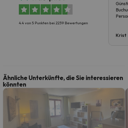
Günst
Buchun
Person
4.4 von 5 Punkten bei 2239 Bewertungen
Krist
Ähnliche Unterkünfte, die Sie interessieren
könnten