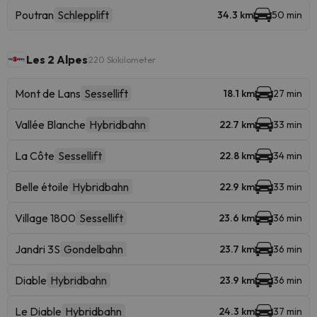
Poutran
Schlepplift
34.3 km
50 min
Les 2 Alpes
220 Skikilometer
Mont de Lans
Sessellift
18.1 km
27 min
Vallée Blanche
Hybridbahn
22.7 km
33 min
La Côte
Sessellift
22.8 km
34 min
Belle étoile
Hybridbahn
22.9 km
33 min
Village 1800
Sessellift
23.6 km
36 min
Jandri 3S
Gondelbahn
23.7 km
36 min
Diable
Hybridbahn
23.9 km
36 min
Le Diable
Hybridbahn
24.3 km
37 min