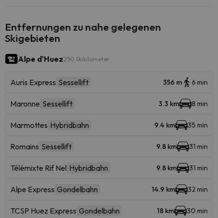
Entfernungen zu nahe gelegenen
Skigebieten
Alpe d'Huez
250 Skikilometer
Auris Express
Sessellift
356 m
6 min
Maronne
Sessellift
3.3 km
8 min
Marmottes
Hybridbahn
9.4 km
35 min
Romains
Sessellift
9.8 km
31 min
Télémixte Rif Nel
Hybridbahn
9.8 km
31 min
Alpe Express
Gondelbahn
14.9 km
32 min
TCSP Huez Express
Gondelbahn
18 km
30 min