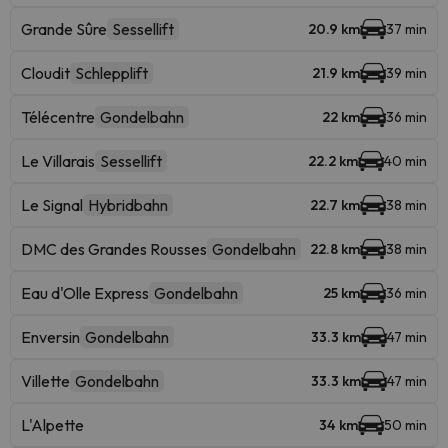
Grande Sûre
Sessellift
20.9 km
37 min
Cloudit
Schlepplift
21.9 km
39 min
Télécentre
Gondelbahn
22 km
36 min
Le Villarais
Sessellift
22.2 km
40 min
Le Signal
Hybridbahn
22.7 km
38 min
DMC des Grandes Rousses
Gondelbahn
22.8 km
38 min
Eau d'Olle Express
Gondelbahn
25 km
36 min
Enversin
Gondelbahn
33.3 km
47 min
Villette
Gondelbahn
33.3 km
47 min
L'Alpette
34 km
50 min