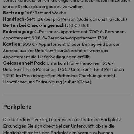
Voraus kontaktieren, um die ungefähre Check-inszeit mitzuteilen
und die Schlüsselübergabe zu verwalten.
Bettzeug:
16€/Bett und Woche
Handtuch-Set:
12€/Set pro Person (Badetuch und Handtuch)
Betten bei Check-in gemacht:
10 € / Bett
Endreinigung:
4-Personen-Appartement: 70€; 6-Personen-
Appartement: 90€; 8-Personen-Appartement: 130€.
Kaution:
300 € / Appartement. Dieser Betrag wird bei der
Abreise aus der Unterkunft zurückerstattet, wenn das
Appartement die Lieferbedingungen erfüllt.
Gelassenheit Pack:
Unterkunft für 4 Personen: 135€ /
Unterkunft für 6 Personen: 175€ / Unterkunft für 8 Personen:
235€. Im Preis inbegriffen: Betten bei Check-in gemacht,
Handtücher und Endreinigung (außer Küche).
Parkplatz
Die Unterkunft verfügt über einen kostenfreien Parkplatz
Erkundigen Sie sich direkt bei der Unterkunft, ob sie die
Möglichkeit bietet, den Parkplatz im Voraus zu buchen.