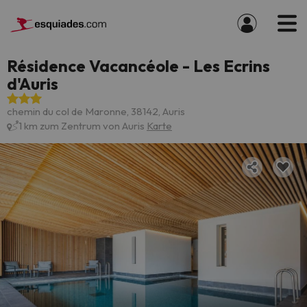
Résidence Vacancéole - Les Ecrins
d'Auris
chemin du col de Maronne, 38142, Auris
1 km zum Zentrum von Auris
Karte