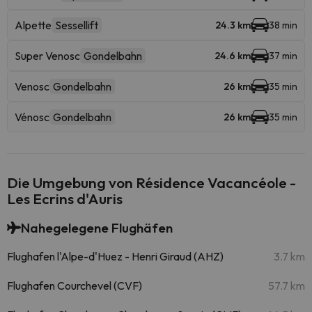
Alpette
Sessellift
24.3 km
38 min
Super Venosc
Gondelbahn
24.6 km
37 min
Venosc
Gondelbahn
26 km
35 min
Vénosc
Gondelbahn
26 km
35 min
Die Umgebung von Résidence Vacancéole -
Les Ecrins d'Auris
Nahegelegene Flughäfen
Flughafen l'Alpe-d'Huez - Henri Giraud (AHZ)
3.7 km
Flughafen Courchevel (CVF)
57.7 km