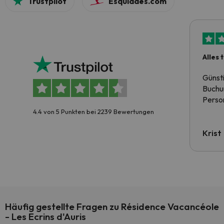
Trustpilot
Esquiades.com
Alles 
Günst
Buchun
Person
4.4 von 5 Punkten bei 2239 Bewertungen
Krist
Häufig gestellte Fragen zu Résidence Vacancéole
- Les Ecrins d'Auris