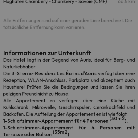
Flughafen Chambery - Chambery - Savoie (CMF)
66.5 km
Alle Entfernungen sind auf einer geraden Linie berechnet. Die
tatsächliche Entfernung kann variieren.
Informationen zur Unterkunft
Das Hotel liegt in der Gegend von Auris, ideal für Berg- und
Naturliebhaber.
Die
3-Sterne-Residenz Les Écrins d'Auris
verfügt über eine
Rezeption, WLAN-Anschluss, Parkplatz und akzeptiert auch
Haustiere! Prüfen Sie die Bedingungen und lassen Sie Ihren
pelzigen Freund nicht zu Hause.
Alle Appartement en verfügen über eine Küche mit
Kühlschrank, Mikrowelle, Geschirrspüler, Cerankochfeld und
Backofen. Die Aufteilung der Appartement en ist wie folgt:
(30m2
1-Schlafzimmer-Appartement für 4 Personen
).
1-Schlafzimmer-Appartement für 4 Personen mit
(35m2
Terrasse oder Balkon
)