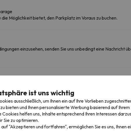
garage
ie die Möglichkeit bietet, den Parkplatz im Voraus zu buchen.
edingungen einzusehen, senden Sie uns unbedingt eine Nachricht ü
igebieten
atsphäre ist uns wichtig
kies ausschließlich, um Ihnen ein auf Ihre Vorlieben zugeschnitte
25.2 km
24 min
zu bieten und Ihnen personalisierte Werbung basierend auf Ihrem P
 Cookies helfen uns, Inhalte entsprechend Ihren Interessen darzus
r Sie zu optimieren.
 auf "Akzeptieren und fortfahren", ermöglichen Sie es uns, Ihnen ei