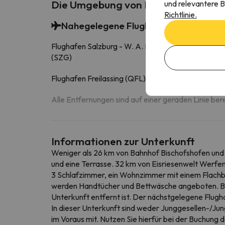
Die Umgebung von Das Landhaus - G
und relevantere B
Richtlinie.
Nahegelegene Flughäfen
Flughafen Salzburg - W. A. Mozart
56.5 k
(SZG)
Flughafen Freilassing (QFL)
61.7 k
Alle Entfernungen sind auf einer geraden Linie ber
Informationen zur Unterkunft
Weniger als 26 km von Bahnhof Bischofshofen und
und eine Terrasse. 32 km von Eisriesenwelt Werfen
3 Schlafzimmer, ein Wohnzimmer mit einem Flachbi
werden Handtücher und Bettwäsche angeboten. Bu
Unterkunft entfernt ist. Der nächstgelegene Flugh
In dieser Unterkunft sind weder Junggesellen-/Jung
im Voraus mit. Nutzen Sie hierfür bei der Buchung 