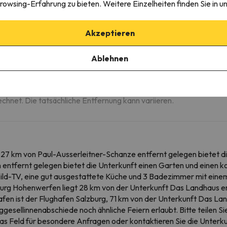
roszügiges Ferienhaus in Altenmarkt
rowsing-Erfahrung zu bieten. Weitere Einzelheiten finden Sie in u
Akzeptieren
m
Ablehnen
m
echnet. Die tatsächliche Entfernung kann variieren.
 27 km von Paul-Ausserleitner-Schanze entfernt gelegen bietet
 entfernt gelegen bietet die Unterkunft einen Garten und einen k
ld-TV, eine gut ausgestattete Küche und 3 Badezimmer mit einem
rg Hohenwerfen liegt 28 km von der Unterkunft Das Landhaus en
afen ist der Flughafen Salzburg, 71 km von der Unterkunft Das La
gesellinnenabschiede noch ähnliche Feiern erlaubt. Bitte teilen Si
das Feld für besondere Anfragen oder kontaktieren Sie die Unterkun