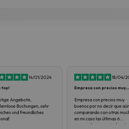
14/01/2024
18/04/2
s top!
Empresa con precios muy
buenos por no…
tige Angebote,
Empresa con precios muy
lemlose Buchungen, sehr
buenos por no decir que aú
reiches und freundliches
comparando con otras much
onal!
en mi caso las últimas 6
escapadas a esquiar han te