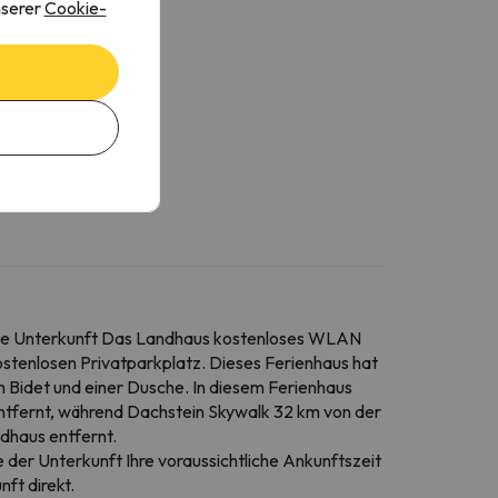
nserer
Cookie-
 die Unterkunft Das Landhaus kostenloses WLAN
ostenlosen Privatparkplatz. Dieses Ferienhaus hat
 Bidet und einer Dusche. In diesem Ferienhaus
tfernt, während Dachstein Skywalk 32 km von der
ndhaus entfernt.
e der Unterkunft Ihre voraussichtliche Ankunftszeit
ft direkt.