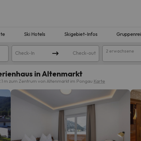
te
Ski Hotels
Skigebiet-Infos
Gruppenre
2 erwachsene
Check-In
Check-out
rienhaus in Altenmarkt
.1 m zum Zentrum von Altenmarkt im Pongau
Karte
ie Ihrer Suche entsprechen. Versuchen Sie, das Ziel zu ändern.