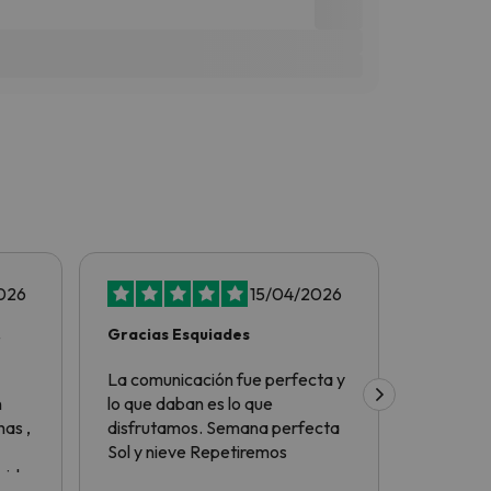
026
15/04/2026
Gracias Esquiades
Tot perf
La comunicación fue perfecta y
Tot perf
n
lo que daban es lo que
as ,
disfrutamos. Semana perfecta
Sol y nieve Repetiremos
nido