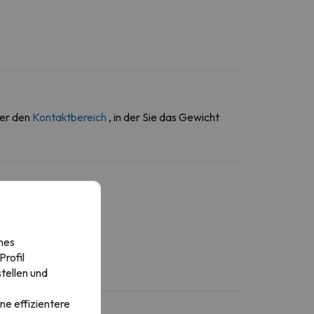
ber den
Kontaktbereich
, in der Sie das Gewicht
nes
rofil
tellen und
ne effizientere