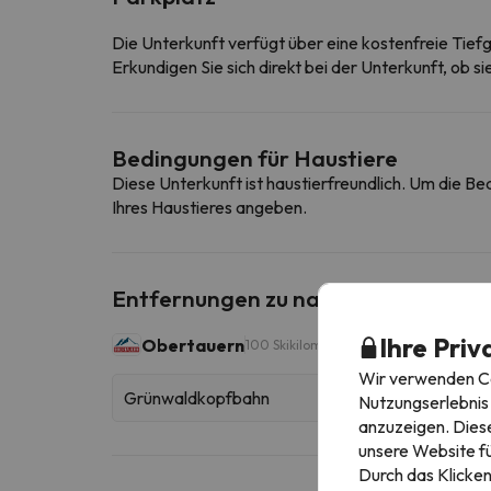
Die Unterkunft verfügt über eine kostenfreie Tief
Erkundigen Sie sich direkt bei der Unterkunft, ob s
Bedingungen für Haustiere
Diese Unterkunft ist haustierfreundlich. Um die B
Ihres Haustieres angeben.
Entfernungen zu nahe gelegenen Sk
Ihre Priv
Obertauern
100 Skikilometer
Wir verwenden Coo
Grünwaldkopfbahn
Nutzungserlebnis 
anzuzeigen. Diese
unsere Website fü
Durch das Klicken