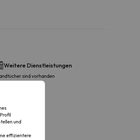
Weitere Dienstleistungen
andtücher sind vorhanden
aschmaschine
fen
eschirrspüler
ühlschrank
nes
afetière
rofil
oaster
tellen und
ochgeschirr
rockner
ne effizientere
ssecke