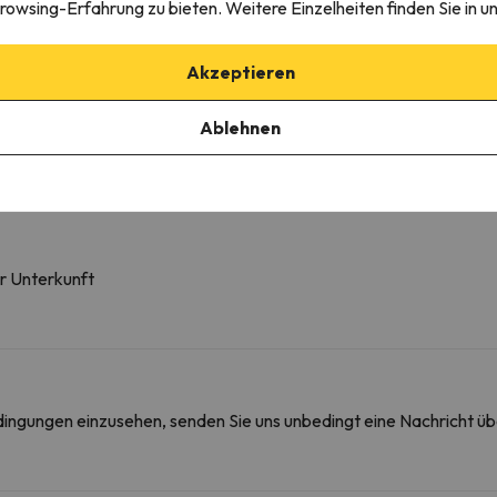
rowsing-Erfahrung zu bieten. Weitere Einzelheiten finden Sie in u
H
Akzeptieren
Ablehnen
er Unterkunft
edingungen einzusehen, senden Sie uns unbedingt eine Nachricht ü