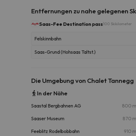
Entfernungen zu nahe gelegenen Sk
Saas-Fee Destination pass
100 Skikilometer
Felskinnbahn
Saas-Grund (Hohsaas Taltst.)
Die Umgebung von Chalet Tannegg
In der Nähe
Saastal Bergbahnen AG
800 
Saaser Museum
870 
Feeblitz Rodelbobbahn
910 