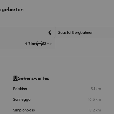
igebieten
Saastal Bergbahnen
4.7 km
12 min
Sehenswertes
m
Felskinn
5.1 km
m
Sunnegga
16.5 km
m
Simplonpass
17.2 km