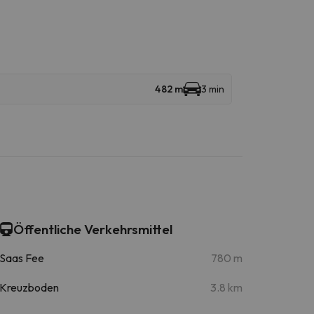
482 m
3 min
Öffentliche Verkehrsmittel
Saas Fee
780 m
Kreuzboden
3.8 km