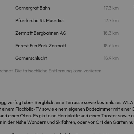
Gornergrat Bahn
17.3 km
Pfarrkirche St. Mauritius
17.7 km
Zermatt Bergbahnen AG
18.3 km
Forest Fun Park Zermatt
18.6 km
Gornerschlucht
18.9 km
echnet. Die tatsächliche Entfernung kann variieren.
g verfügt über Bergblick, eine Terrasse sowie kostenloses WLAN. 
mit einem Flachbild-TV sowie einem eigenen Badezimmer mit einer
 und einen Ofen. Es gibt eine Herdplatte und einen Toaster sowi
n in der Nähe Wandern und Skifahren, oder vor Ort den Garten nu