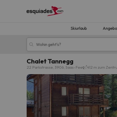
Skiurlaub
Angebo
Chalet Tannegg
Skiurlaub
Berghotels
22 Parkstrasse, 3906, Saas-Fee
412 m zum Zentr
Oops, wir haben keine Ergebnisse gefunden, d