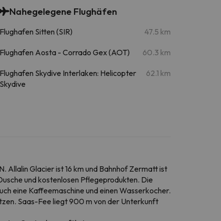
Nahegelegene Flughäfen
Flughafen Sitten (SIR)
47.5 km
Flughafen Aosta - Corrado Gex (AOT)
60.3 km
Flughafen Skydive Interlaken: Helicopter
62.1 km
Skydive
Allalin Glacier ist 16 km und Bahnhof Zermatt ist
 Dusche und kostenlosen Pflegeprodukten. Die
e auch eine Kaffeemaschine und einen Wasserkocher.
tzen. Saas-Fee liegt 900 m von der Unterkunft