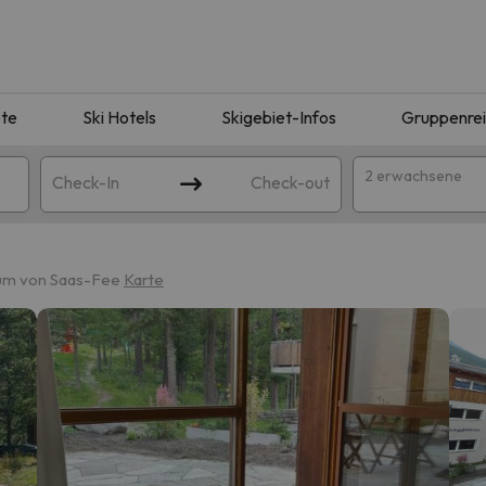
te
Ski Hotels
Skigebiet-Infos
Gruppenre
2 erwachsene
Check-In
Check-out
um von Saas-Fee
Karte
ie Ihrer Suche entsprechen. Versuchen Sie, das Ziel zu ändern.