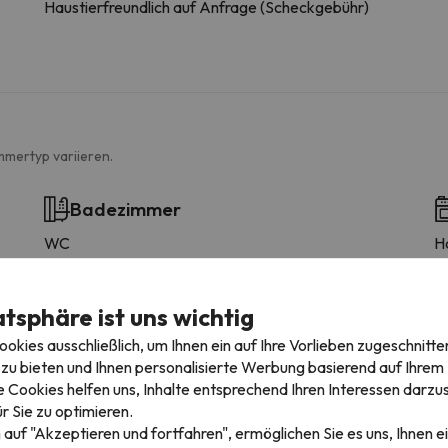
Haustierfreundlich auf Anfrage (Scheckgebühr)
mmertyp variieren.
Badezimmer
WC
H
Dusche
W
Ausstattung
O
Dusche oder Badewanne
G
atsphäre ist uns wichtig
Privates Badezimmer
K
kies ausschließlich, um Ihnen ein auf Ihre Vorlieben zugeschnitte
Toilettenpapier
C
zu bieten und Ihnen personalisierte Werbung basierend auf Ihrem P
Bodengleiche Dusche
T
 Cookies helfen uns, Inhalte entsprechend Ihren Interessen darzus
Shampoo
K
r Sie zu optimieren.
Konditionierer
T
 auf "Akzeptieren und fortfahren", ermöglichen Sie es uns, Ihnen ei
Duschgel
E