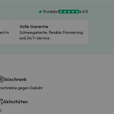
Trustpilot
4.4/5
Volle Garantie
est in
Schneegarantie, flexible Stornierung
und 24/7-Service.
Skischrank
kischränke gegen Gebühr
Aktivitäten
i