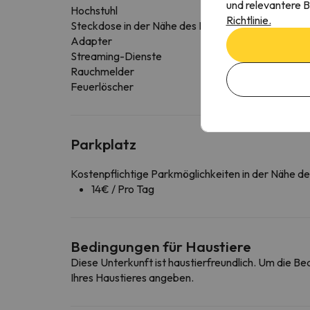
und relevantere B
Hochstuhl
Richtlinie.
Steckdose in der Nähe des Bettes
Adapter
Streaming-Dienste
Rauchmelder
Feuerlöscher
Parkplatz
Kostenpflichtige Parkmöglichkeiten in der Nähe d
14€ / Pro Tag
Bedingungen für Haustiere
Diese Unterkunft ist haustierfreundlich. Um die B
Ihres Haustieres angeben.