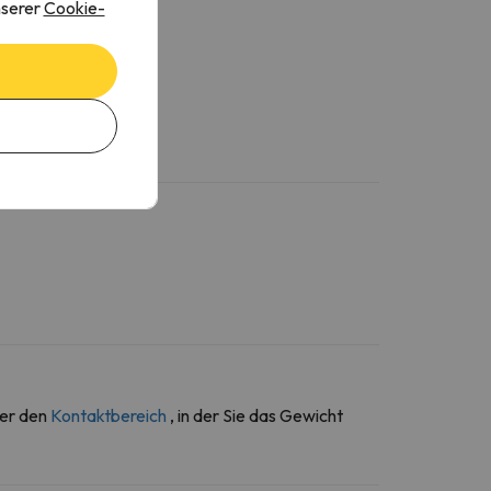
nserer
Cookie-
erde
ber den
Kontaktbereich
, in der Sie das Gewicht