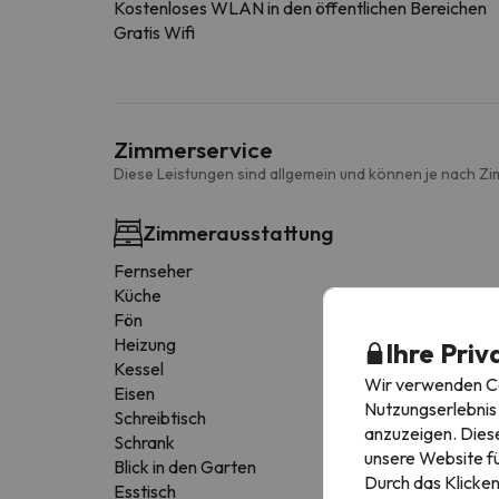
Kostenloses WLAN in den öffentlichen Bereichen
Gratis Wifi
Zimmerservice
Diese Leistungen sind allgemein und können je nach Zi
Zimmerausstattung
Fernseher
Küche
Fön
Heizung
Ihre Priv
Kessel
Wir verwenden Coo
Eisen
Nutzungserlebnis 
Schreibtisch
anzuzeigen. Diese
Schrank
unsere Website fü
Blick in den Garten
Durch das Klicken
Esstisch