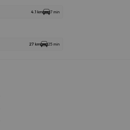
4.1 km
7 min
27 km
25 min
m
m
m