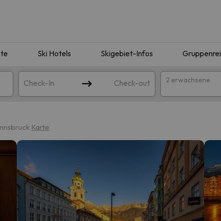
te
Ski Hotels
Skigebiet-Infos
Gruppenre
2 erwachsene
Check-In
Check-out
Innsbruck
Karte
ie Ihrer Suche entsprechen. Versuchen Sie, das Ziel zu ändern.