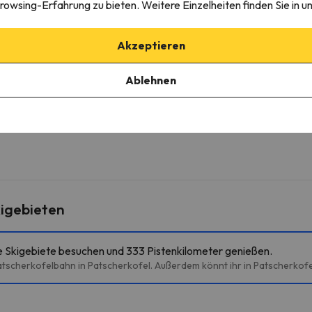
rowsing-Erfahrung zu bieten. Weitere Einzelheiten finden Sie in u
Akzeptieren
er Unterkunft
Ablehnen
igebieten
e Skigebiete besuchen und 333 Pistenkilometer genießen.
atscherkofelbahn in Patscherkofel. Außerdem könnt ihr in Patscherkofe