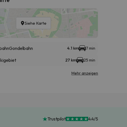
Siehe Karte
lbahn
Gondelbahn
4.1 km
7 min
kigebiet
27 km
25 min
Mehr anzeigen
Trustpilot
4.4/5