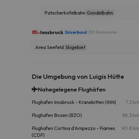
Patscherkofelbahn
Gondelbahn
Innsbruck
Skiverbund
333 Skikilometer
Area Seefeld
Skigebiet
Die Umgebung von Luigis Hütte
Nahegelegene Flughäfen
Flughafen Innsbruck - Kranebitten (INN)
7.2 k
Flughafen Bozen (BZO)
88.3 k
Flughafen Cortina d'Ampezzo - Fiames
90.8 k
(CDF)