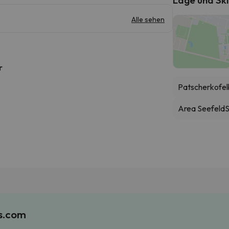
Alle sehen
r
Patscherkofe
Area Seefeld
S
es.com