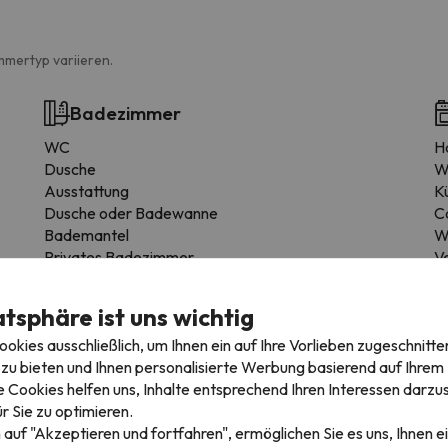
mmertyp variieren.
Badezimmer
WC
H
Dusche
W
Ausstattung
K
Dusche oder Badewanne
C
Bademantel
W
Privates Badezimmer
Ve
Toilettenpapier
K
Shampoo
E
atsphäre ist uns wichtig
Duschgel
H
kies ausschließlich, um Ihnen ein auf Ihre Vorlieben zugeschnitte
zu bieten und Ihnen personalisierte Werbung basierend auf Ihrem P
 Cookies helfen uns, Inhalte entsprechend Ihren Interessen darzus
r Sie zu optimieren.
 auf "Akzeptieren und fortfahren", ermöglichen Sie es uns, Ihnen ei