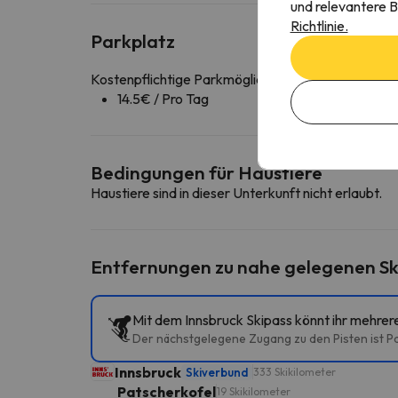
und relevantere B
Richtlinie.
Parkplatz
Kostenpflichtige Parkmöglichkeiten in der Nähe d
14.5€ / Pro Tag
Bedingungen für Haustiere
Haustiere sind in dieser Unterkunft nicht erlaubt.
Entfernungen zu nahe gelegenen Sk
Mit dem Innsbruck Skipass könnt ihr mehrer
Der nächstgelegene Zugang zu den Pisten ist P
Innsbruck
Skiverbund
333 Skikilometer
Patscherkofel
19 Skikilometer