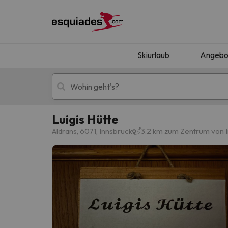
Skiurlaub
Angebo
Luigis Hütte
Skiurlaub
Berghotels
Aldrans, 6071, Innsbruck
3.2 km zum Zentrum von 
Oops, wir haben keine Ergebnisse gefunden, d