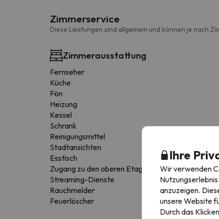
Zimmerservice
Diese Leistungen sind allgemein und können je nach Zi
Zimmerausstattung
Fernseher
Küche
Fön
Heizung
Kessel
Schrank
Reinigungsmittel
Stadtansichten
Ihre Priv
Esstisch
Wir verwenden Coo
Zugang zu den oberen Etagen nur über Treppen
Nutzungserlebnis 
Streaming-Dienste
anzuzeigen. Diese
Rauchmelder
unsere Website fü
Feuerlöscher
Durch das Klicken