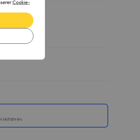
nserer
Cookie-
l skifahren.