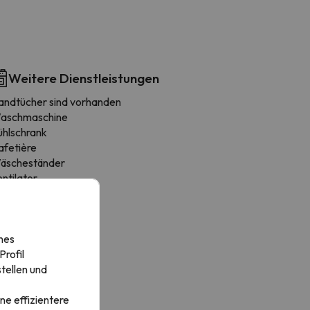
Weitere Dienstleistungen
andtücher sind vorhanden
aschmaschine
ühlschrank
afetière
äscheständer
ntilator
ochgeschirr
ssecke
erde
nes
rofil
tellen und
ne effizientere