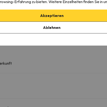
rowsing-Erfahrung zu bieten. Weitere Einzelheiten finden Sie in u
Schrank
Reinigungsmittel
Zugang zu den oberen Etagen nur über Treppen
Akzeptieren
Kleiderständer
Steckdose in der Nähe des Bettes
Ablehnen
Adapter
Rauchmelder
erkunft