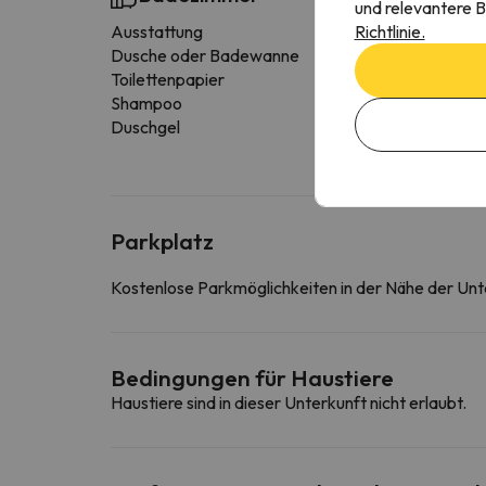
und relevantere B
Richtlinie.
Ausstattung
Dusche oder Badewanne
Toilettenpapier
Shampoo
Duschgel
Parkplatz
Kostenlose Parkmöglichkeiten in der Nähe der Unt
Bedingungen für Haustiere
Haustiere sind in dieser Unterkunft nicht erlaubt.