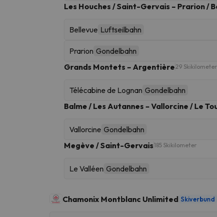
Les Houches / Saint-Gervais – Prarion / B
Bellevue
Luftseilbahn
Prarion
Gondelbahn
Grands Montets – Argentière
29 Skikilometer
Télécabine de Lognan
Gondelbahn
Balme / Les Autannes – Vallorcine / Le To
Vallorcine
Gondelbahn
Megève / Saint-Gervais
185 Skikilometer
Le Valléen
Gondelbahn
Chamonix Montblanc Unlimited
Skiverbund