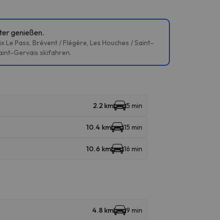
ter genießen.
x Le Pass, Brévent / Flégère, Les Houches / Saint-
aint-Gervais skifahren.
2.2 km
5 min
10.4 km
15 min
10.6 km
16 min
4.8 km
9 min