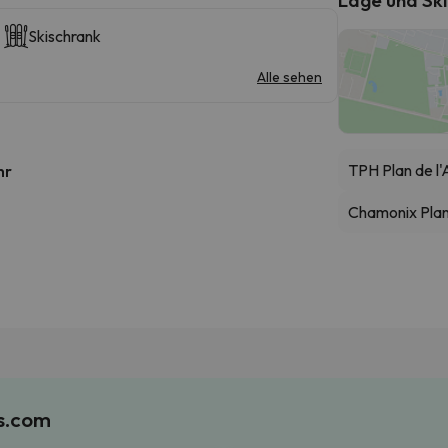
Skischrank
Alle sehen
TPH Plan de l'A
hr
Chamonix Pla
es.com