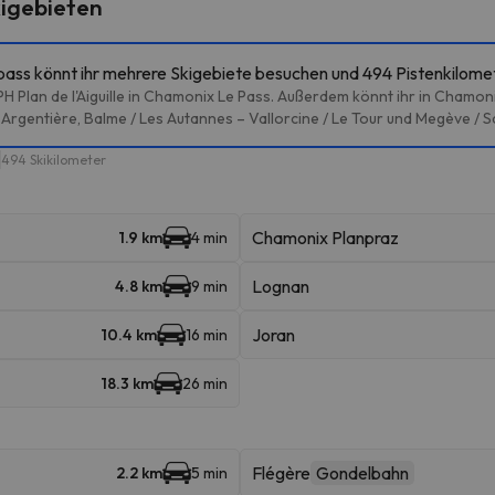
igebieten
ass könnt ihr mehrere Skigebiete besuchen und 494 Pistenkilome
 Plan de l'Aiguille in Chamonix Le Pass. Außerdem könnt ihr in Chamoni
 Argentière, Balme / Les Autannes – Vallorcine / Le Tour und Megève / S
494 Skikilometer
Chamonix Planpraz
1.9 km
4 min
Lognan
4.8 km
9 min
Joran
10.4 km
16 min
18.3 km
26 min
Flégère
Gondelbahn
2.2 km
5 min