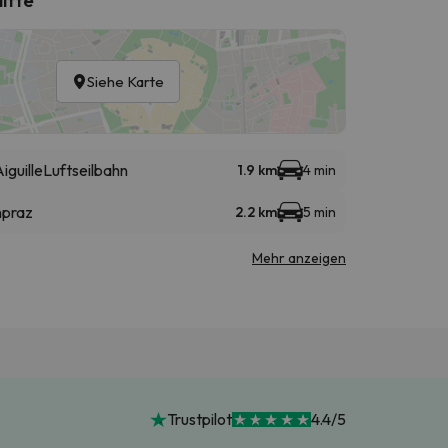
Siehe Karte
iguille
Luftseilbahn
1.9 km
4 min
npraz
2.2 km
5 min
Mehr anzeigen
Trustpilot
4.4/5