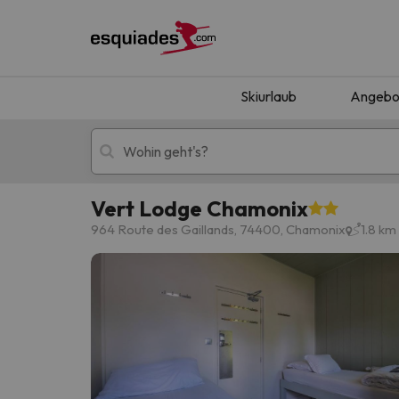
Skiurlaub
Angebo
Vert Lodge Chamonix
Skiurlaub
Berghotels
964 Route des Gaillands, 74400, Chamonix
1.8 k
Oops, wir haben keine Ergebnisse gefunden, d