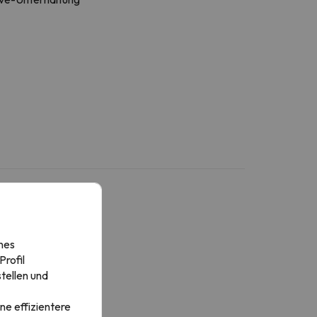
nes
rofil
tellen und
ne effizientere