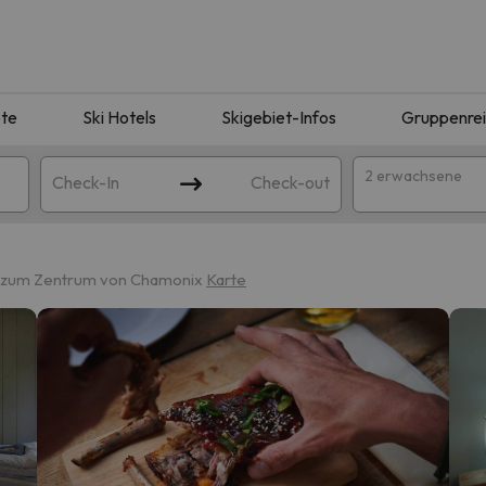
te
Ski Hotels
Skigebiet-Infos
Gruppenre
2 erwachsene
Check-In
Check-out
m zum Zentrum von Chamonix
Karte
ie Ihrer Suche entsprechen. Versuchen Sie, das Ziel zu ändern.