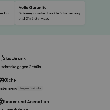
Volle Garantie
est in
Schneegarantie, flexible Stornierung
und 24/7-Service.
Skischrank
kischränke gegen Gebühr
Küche
indermenü
Gegen Gebühr
Kinder und Animation
ive-Unterhaltung