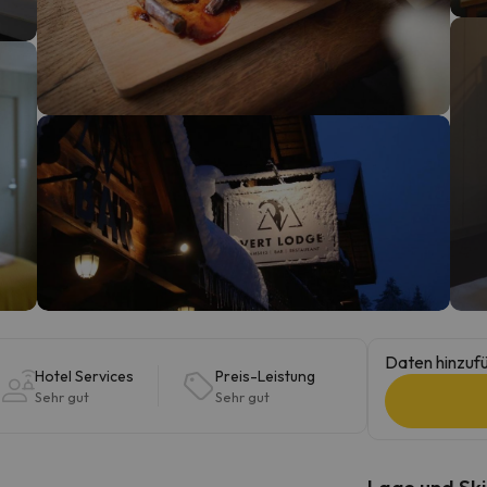
erirrt. Sobald er seinen Kompass gefunden hat, wird er zurück sein.
Daten hinzufü
Hotel Services
Preis-Leistung
Sehr gut
Sehr gut
Lage und Ski