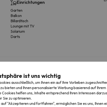
Einrichtungen
Garten
Balkon
Billardtisch
Lounge mit TV
Solarium
Darts
mmertyp variieren.
atsphäre ist uns wichtig
kies ausschließlich, um Ihnen ein auf Ihre Vorlieben zugeschnitte
Zimmerausstattung
zu bieten und Ihnen personalisierte Werbung basierend auf Ihrem P
 Cookies helfen uns, Inhalte entsprechend Ihren Interessen darzus
Fön
r Sie zu optimieren.
Heizung
 auf "Akzeptieren und fortfahren", ermöglichen Sie es uns, Ihnen ei
Teppichboden