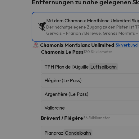
Entfernungen zu nahe gelegenen Sk
Mit dem Chamonix Montblanc Unlimited Skip
Der nächstgelegene Zugang zu den Pisten ist TPH
Gervais – Prarion / Bellevue, Grands Montets –
Chamonix Montblanc Unlimited
Skiverbund
Chamonix Le Pass
120 Skikilometer
TPH Plan de l'Aiguille
Luftseilbahn
Flégère (Le Pass)
Argentière (Le Pass)
Vallorcine
Brévent / Flégère
56 Skikilometer
Planpraz
Gondelbahn