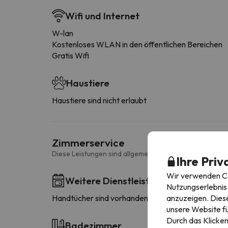
Wifi und Internet
W-lan
Kostenloses WLAN in den öffentlichen Bereichen
Gratis Wifi
Haustiere
Haustiere sind nicht erlaubt
Zimmerservice
Diese Leistungen sind allgemein und können je nach Zi
Ihre Priv
Wir verwenden Coo
Weitere Dienstleistungen
Nutzungserlebnis 
anzuzeigen. Diese
Handtücher sind vorhanden
unsere Website fü
Durch das Klicken
Badezimmer