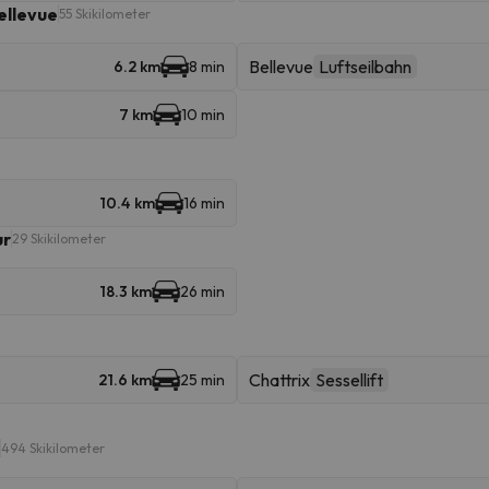
ellevue
55 Skikilometer
Bellevue
Luftseilbahn
6.2 km
8 min
7 km
10 min
10.4 km
16 min
ur
29 Skikilometer
18.3 km
26 min
Chattrix
Sessellift
21.6 km
25 min
494 Skikilometer