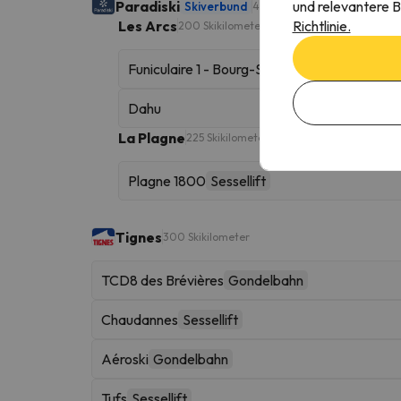
und relevantere B
Paradiski
Skiverbund
425 Skikilometer
Richtlinie.
Les Arcs
200 Skikilometer
Funiculaire 1 - Bourg-Saint-Maurice
Dahu
La Plagne
225 Skikilometer
Plagne 1800
Sessellift
Tignes
300 Skikilometer
TCD8 des Brévières
Gondelbahn
Chaudannes
Sessellift
Aéroski
Gondelbahn
Tufs
Sessellift