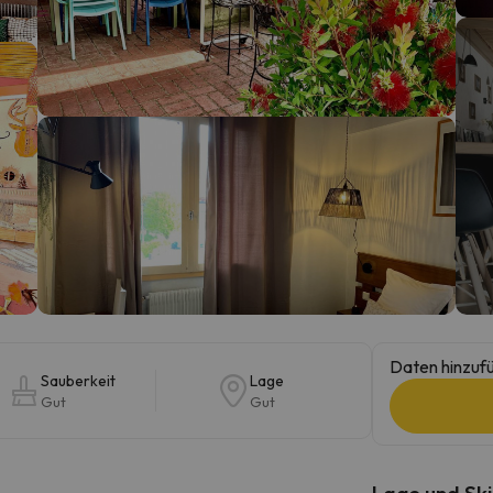
erirrt. Sobald er seinen Kompass gefunden hat, wird er zurück sein.
Daten hinzufü
Sauberkeit
Lage
Gut
Gut
Lage und Ski