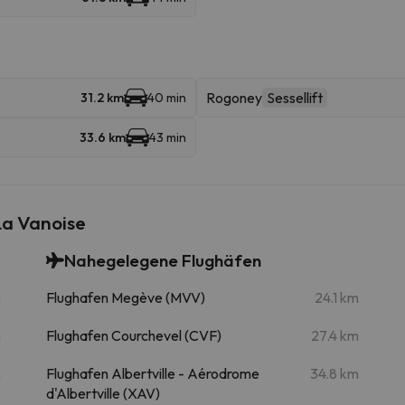
Rogoney
Sessellift
31.2 km
40 min
33.6 km
43 min
La Vanoise
Nahegelegene Flughäfen
m
Flughafen Megève (MVV)
24.1 km
m
Flughafen Courchevel (CVF)
27.4 km
m
Flughafen Albertville - Aérodrome
34.8 km
d'Albertville (XAV)