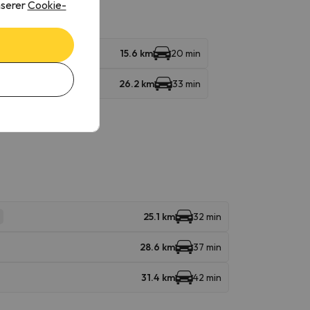
nserer
Cookie-
15.6 km
20 min
26.2 km
33 min
25.1 km
32 min
28.6 km
37 min
31.4 km
42 min