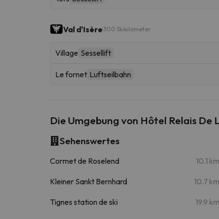
Val d'Isère
300 Skikilometer
Village
Sessellift
Le fornet
Luftseilbahn
Die Umgebung von Hôtel Relais De 
Sehenswertes
Cormet de Roselend
10.1 k
Kleiner Sankt Bernhard
10.7 k
Tignes station de ski
19.9 k