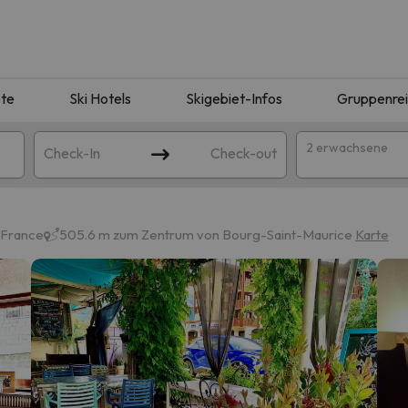
te
Ski Hotels
Skigebiet-Infos
Gruppenre
2 erwachsene
Check-In
Check-out
 France
505.6 m zum Zentrum von Bourg-Saint-Maurice
Karte
ie Ihrer Suche entsprechen. Versuchen Sie, das Ziel zu ändern.