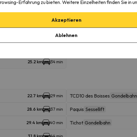
rowsing-Erfahrung zu bieten. Weitere Einzelheiten finden Sie in u
Akzeptieren
Combettes
1.6 km
6 min
Ablehnen
Lanchettes
17.6 km
22 min
25.2 km
34 min
TCD10 des Boisses
Gondelbahn
22.7 km
29 min
Paquis
Sessellift
28.6 km
37 min
Tichot
Gondelbahn
29.4 km
40 min
31.8 km
44 min