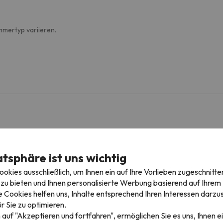
mmertyp variieren.
atsphäre ist uns wichtig
igebieten
kies ausschließlich, um Ihnen ein auf Ihre Vorlieben zugeschnitte
zu bieten und Ihnen personalisierte Werbung basierend auf Ihrem P
 Cookies helfen uns, Inhalte entsprechend Ihren Interessen darzus
e Skigebiete besuchen und 425 Pistenkilometer genießen.
r Sie zu optimieren.
iculaire 1 - Bourg-Saint-Maurice in Les Arcs . Außerdem könnt ihr in Le
 auf "Akzeptieren und fortfahren", ermöglichen Sie es uns, Ihnen ei