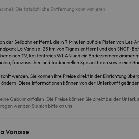
echnet. Die tatsächliche Entfernung kann variieren.
 der Seilbahn entfernt, die in 7 Minuten auf die Pisten von Les Ar
ionalpark La Vanoise, 25 km von Tignes entfernt und den SNCF-Bah
n über einen TV, kostenfreies WLAN und ein Badezimmerezimmer
len, französischen und traditionellen Spezialitäten sowie eine Bar
zahlt werden. Sie können ihre Preise direkt in der Einrichtung übe
rf ändern. Diese Informationen können von der Unterkunft geände
eine Gebühr anfallen. Die Preise können Sie direkt bei der Unterk
agen wenden Sie sich bitte an uns.
La Vanoise