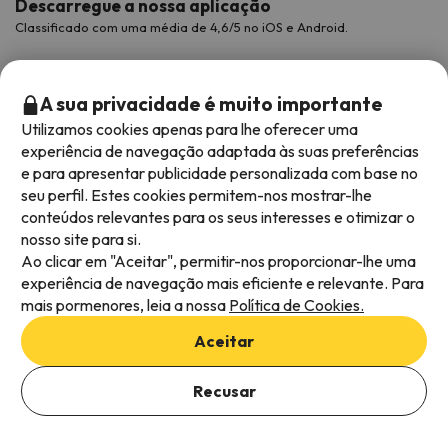
Descarregue a nossa aplicação
Classificado com uma média de 4,6/5 no iOS e Android.
A sua privacidade é muito importante
Utilizamos cookies apenas para lhe oferecer uma
experiência de navegação adaptada às suas preferências
e para apresentar publicidade personalizada com base no
seu perfil. Estes cookies permitem-nos mostrar-lhe
conteúdos relevantes para os seus interesses e otimizar o
nosso site para si.
Métodos de pagamento disponíveis
Ao clicar em "Aceitar", permitir-nos proporcionar-lhe uma
experiência de navegação mais eficiente e relevante. Para
mais pormenores, leia a nossa
Política de Cookies.
Aceitar
Termos e condições gerais
Privacidade dos dados
Recusar
Política de cookies
Viajes para ti S.L.U. Copyright © Esquiades.com 2002-2026