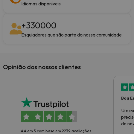
Idiomas disponíveis
+
330000
Esquiadores que são parte da nossa comunidade
Opinião dos nossos clientes
Boa E
Um ex
preci
de ne
4.4 em 5 com base em 2239 avaliações