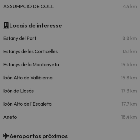
ASSUMPCIÓ DE COLL
4.4 km
Locais de interesse
Estany del Port
8.8 km
Estanys de les Corticelles
13.1 km
Estanys de la Montanyeta
15.6 km
Ibón Alto de Vallibierna
15.8 km
Ibón de Llosás
17.3 km
Ibón Alto de l'Escaleta
17.7 km
Aneto
18.4 km
Aeroportos próximos