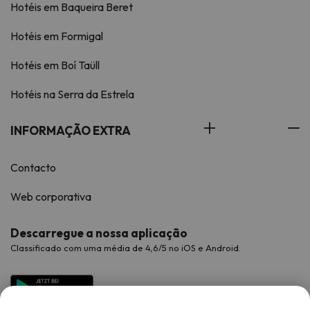
Hotéis em Baqueira Beret
Hotéis em Formigal
Hotéis em Boí Taüll
Hotéis na Serra da Estrela
INFORMAÇÃO EXTRA
Contacto
Web corporativa
Descarregue a nossa aplicação
Classificado com uma média de 4,6/5 no iOS e Android.