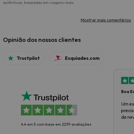
autênticas, baseadas em viagens reais.
Mostrar mais comentários
Opinião dos nossos clientes
Trustpilot
Esquiades.com
Boa E
Um ex
preci
de ne
4.4 em 5 com base em 2239 avaliações