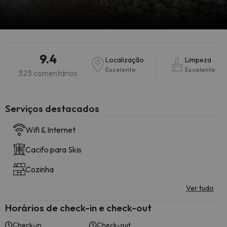
9.4
Localização
Limpeza
Excelente
Excelente
323 comentários
Serviços destacados
Wifi & Internet
Cacifo para Skis
Cozinha
Ver tudo
Horários de check-in e check-out
Check-in
Check-out