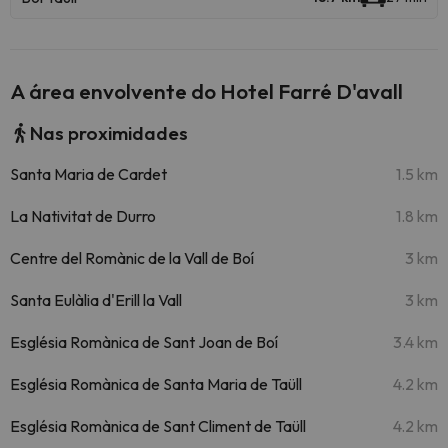
A área envolvente do Hotel Farré D'avall
Nas proximidades
Santa Maria de Cardet
1.5 km
La Nativitat de Durro
1.8 km
Centre del Romànic de la Vall de Boí
3 km
Santa Eulàlia d'Erill la Vall
3 km
Església Romànica de Sant Joan de Boí
3.4 km
Església Romànica de Santa Maria de Taüll
4.2 km
Església Romànica de Sant Climent de Taüll
4.2 km