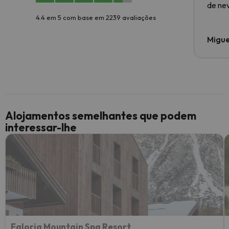
de ne
4.4 em 5 com base em 2239 avaliações
Migue
Alojamentos semelhantes que podem
interessar-lhe
Faloria Mountain Spa Resort