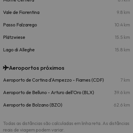
Vale de Fiorentina
9.8 km
Passo Falzarego
10.4 km
Plätzwiese
15.5 km
Lago di Alleghe
15.8 km
Aeroportos próximos
Aeroporto de Cortina d'Ampezzo - Fiames (CDF)
7 km
Aeroporto de Belluno - Arturo dell'Oro (BLX)
39.6 km
Aeroporto de Bolzano (BZO)
62.6 km
Todas as distâncias são calculadas em linha reta. As distâncias
reais de viagem podem variar.