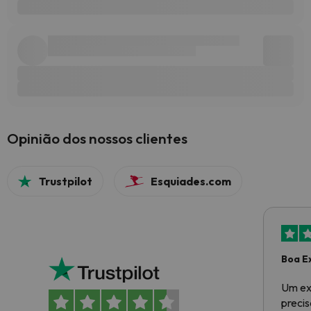
Opinião dos nossos clientes
Trustpilot
Esquiades.com
Boa E
Um ex
preci