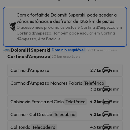
Com o forfait de Dolomiti Superski, pode aceder a
várias estâncias e desfrutar de 1282 km de pistas.
O acesso mais próximo às pistas é Cortina d'Ampezzo em
Cortina d'Ampezzo. Também pode esquiar em Cortina
d'Ampezzo, Alta Badia, e .
Dolomiti Superski
Dominio esquiável
1282 km esquiáveis
Cortina d'Ampezzo
120 km esquiáveis
Cortina d'Ampezzo
2.7 km
4 min
Cortina d'Ampezzo Mandres Faloria
Teleférico
3.2 km
6 min
Cabinovia Freccia nel Cielo
Teleférico
4.2 km
9 min
Cortina - Col Drusciè
Telecabina
4.2 km
8 min
Col Tondo
Telecadeira
4.5 km
8 min