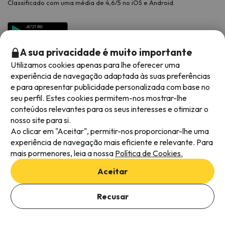
Classificado com uma média de 4,6/5 no iOS e Android.
A sua privacidade é muito importante
Utilizamos cookies apenas para lhe oferecer uma
experiência de navegação adaptada às suas preferências
e para apresentar publicidade personalizada com base no
seu perfil. Estes cookies permitem-nos mostrar-lhe
conteúdos relevantes para os seus interesses e otimizar o
Métodos de pagamento disponíveis
nosso site para si.
Ao clicar em "Aceitar", permitir-nos proporcionar-lhe uma
experiência de navegação mais eficiente e relevante. Para
mais pormenores, leia a nossa
Política de Cookies.
Termos e condições gerais
Aceitar
Privacidade dos dados
Adicionar datas para verificar a disponibilidade
Política de cookies
Recusar
Selecionar datas
Viajes para ti S.L.U. Copyright © Esquiades.com 2002-2026