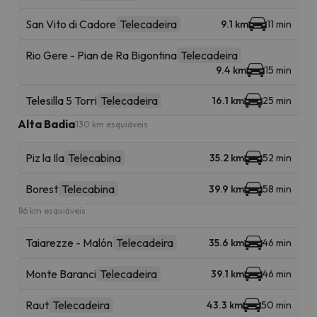
San Vito di Cadore
Telecadeira
9.1 km
11 min
Rio Gere - Pian de Ra Bigontina
Telecadeira
9.4 km
15 min
Telesilla 5 Torri
Telecadeira
16.1 km
25 min
Alta Badia
130 km esquiáveis
Piz la Ila
Telecabina
35.2 km
52 min
Borest
Telecabina
39.9 km
58 min
86 km esquiáveis
Taiarezze - Malón
Telecadeira
35.6 km
46 min
Monte Baranci
Telecadeira
39.1 km
46 min
Raut
Telecadeira
43.3 km
50 min