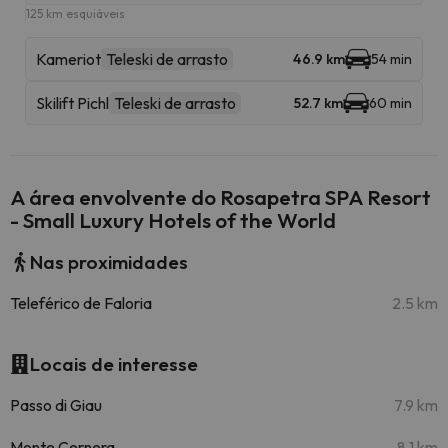
125 km esquiáveis
Kameriot
Teleski de arrasto
46.9 km
54 min
Skilift Pichl
Teleski de arrasto
52.7 km
60 min
A área envolvente do Rosapetra SPA Resort
- Small Luxury Hotels of the World
Nas proximidades
Teleférico de Faloria
2.5 km
Locais de interesse
Passo di Giau
7.9 km
Monte Cernera
8.1 km