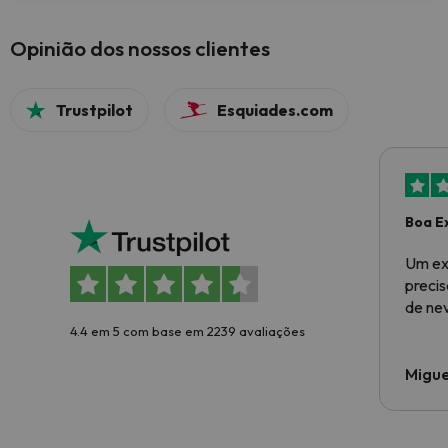
Opinião dos nossos clientes
Trustpilot
Esquiades.com
Boa E
Um ex
preci
de ne
4.4 em 5 com base em 2239 avaliações
Migue