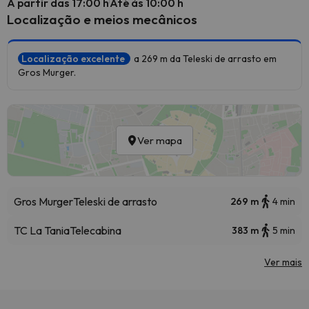
A partir das 17:00 h
Até às 10:00 h
Localização e meios mecânicos
Localização excelente
a 269 m da Teleski de arrasto em
Gros Murger.
Ver mapa
Gros Murger
Teleski de arrasto
269 m
4 min
TC La Tania
Telecabina
383 m
5 min
Ver mais