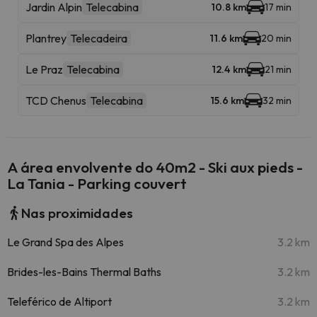
Jardin Alpin
Telecabina
10.8 km
17 min
Plantrey
Telecadeira
11.6 km
20 min
Le Praz
Telecabina
12.4 km
21 min
TCD Chenus
Telecabina
15.6 km
32 min
A área envolvente do 40m2 - Ski aux pieds -
La Tania - Parking couvert
Nas proximidades
Le Grand Spa des Alpes
3.2 km
Brides-les-Bains Thermal Baths
3.2 km
Teleférico de Altiport
3.2 km