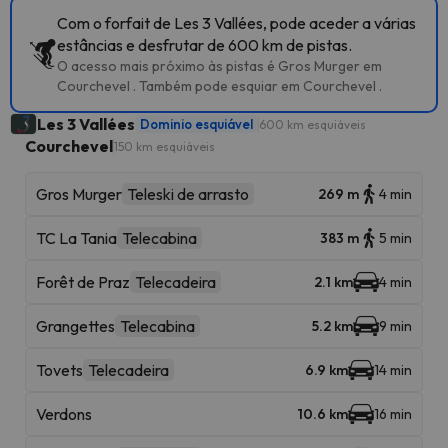
Com o forfait de Les 3 Vallées, pode aceder a várias
estâncias e desfrutar de 600 km de pistas.
O acesso mais próximo às pistas é Gros Murger em
Courchevel . Também pode esquiar em Courchevel .
Les 3 Vallées
Dominio esquiável
600 km esquiáveis
Courchevel
150 km esquiáveis
Gros Murger
Teleski de arrasto
269 m
4 min
TC La Tania
Telecabina
383 m
5 min
Forêt de Praz
Telecadeira
2.1 km
4 min
Grangettes
Telecabina
5.2 km
9 min
Tovets
Telecadeira
6.9 km
14 min
Verdons
10.6 km
16 min