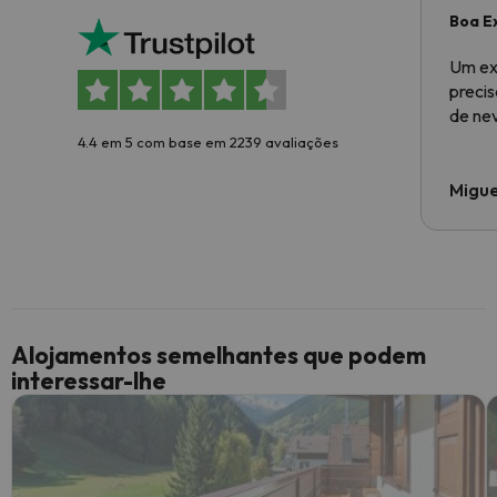
Boa E
Um ex
preci
de ne
4.4 em 5 com base em 2239 avaliações
Migue
Alojamentos semelhantes que podem
interessar-lhe