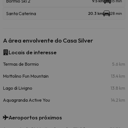
Bormio Ski 2
9.5 km
15 min
Santa Caterina
20.3 km
28 min
A área envolvente do Casa Silver
Locais de interesse
Termas de Bormio
5.6 km
Mottolino Fun Mountain
13.4 km
Lago di Livigno
13.8 km
Aquagranda Active You
14.2 km
Aeroportos próximos