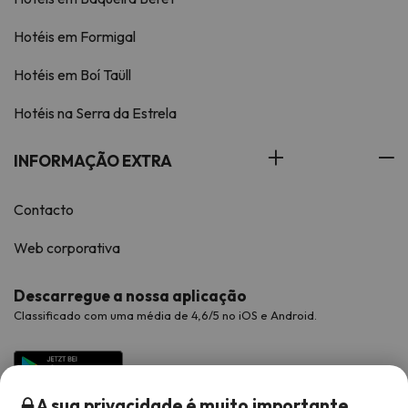
Hotéis em Formigal
Hotéis em Boí Taüll
Hotéis na Serra da Estrela
INFORMAÇÃO EXTRA
Contacto
Web corporativa
Descarregue a nossa aplicação
Classificado com uma média de 4,6/5 no iOS e Android.
A sua privacidade é muito importante