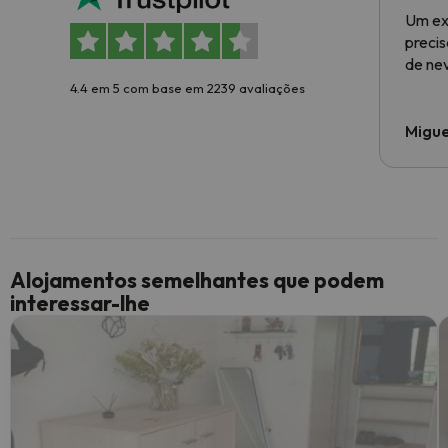
Um ex
preci
de ne
4.4 em 5 com base em 2239 avaliações
Migue
Alojamentos semelhantes que podem
interessar-lhe