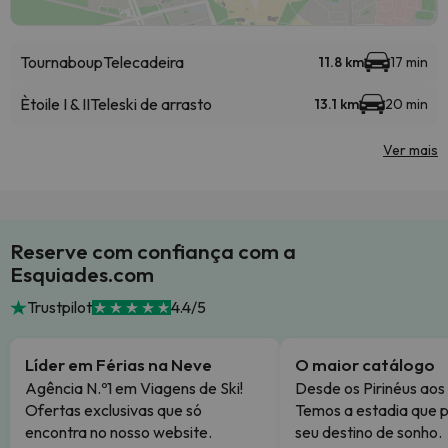
Tournaboup
Telecadeira
11.8 km
17 min
Ètoile I & II
Teleski de arrasto
13.1 km
20 min
Ver mais
Reserve com confiança com a
Esquiades.com
Trustpilot
4.4/5
Líder em Férias na Neve
O maior catálogo
Agência N.º1 em Viagens de Ski!
Desde os Pirinéus aos
Ofertas exclusivas que só
Temos a estadia que p
encontra no nosso website.
seu destino de sonho.