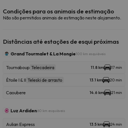
Condições para os animais de estimação
Não são permitidos animais de estimação neste alojamento.
Distâncias até estações de esqui próximas
Grand Tourmalet & La Mongie
100 km esquiáveis
Tournaboup
Telecadeira
11.8 km
17 min
Ètoile I & II
Teleski de arrasto
13.1 km
20 min
Caoubere
14.6 km
21 min
Luz Ardiden
60 km esquiáveis
Aulian Express
13.5 km
24 min