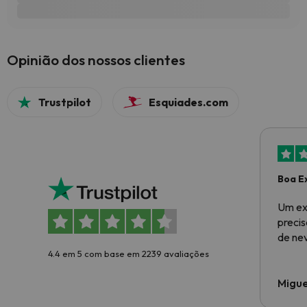
Opinião dos nossos clientes
Trustpilot
Esquiades.com
Boa E
Um ex
preci
de ne
4.4 em 5 com base em 2239 avaliações
Migue