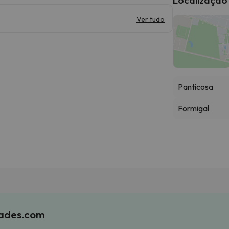
Ver tudo
Panticosa
Formigal
iades.com