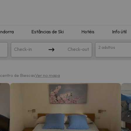
ndorra
Estâncias de Ski
Hotéis
Info útil
2 adultos
Check-in
Check-out
ha
 centro de Biescas
Ver no mapa
corresponda à sua pesquisa. Tente modificar o destino.