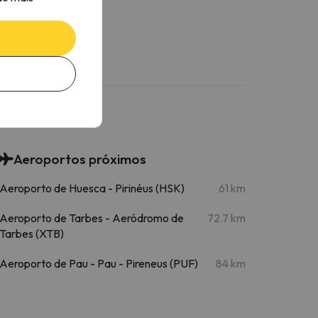
Aeroportos próximos
Aeroporto de Huesca - Pirinéus (HSK)
61 km
Aeroporto de Tarbes - Aeródromo de
72.7 km
Tarbes (XTB)
Aeroporto de Pau - Pau - Pireneus (PUF)
84 km