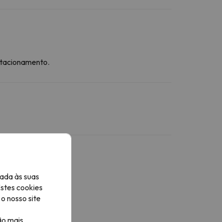
stacionamento.
ada às suas
Estes cookies
o nosso site
ão mais