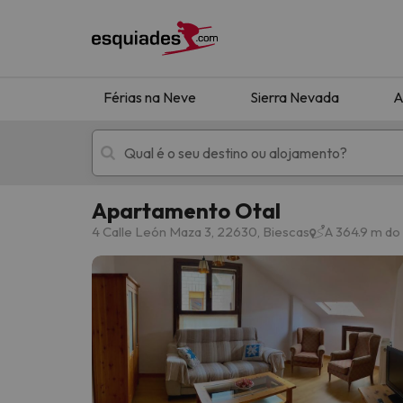
Férias na Neve
Sierra Nevada
A
Apartamento Otal
Férias na neve
Hotéis de montan
4 Calle León Maza 3, 22630, Biescas
A 364.9 m do
Oops, não encontramos nenhum resultado que 