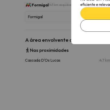
eficiente e relev
Formigal
143 km esquiáveis
Formigal
A área envolvente do Apartamento
Nas proximidades
Cascada D'Os Lucas
4.7 k