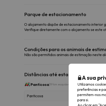
Parque de estacionamento
O alojamento dispõe de estacionamento interior g
Verifique diretamente com o alojamento se este o
Condições para os animais de esti
Não são permitidos animais de estimação neste a
Distâncias até estações de esqui p
A sua pr
Utilizamos cooki
Panticosa
39 km esquiáveis
preferências e pa
permitem-nos most
Panticosa
para si.
Ao clicar em "Ace