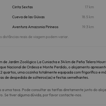
Cinta Sextas
17 km
Cueva de las Güixas
18.5 km
Aventura Amazonia Pirineos
19.3 km
As distâncias reais de viagem podem variar.
m de Jardim Zoológico La Cuniacha e 34 km de Peña Telera Moun
Parque Nacional de Ordesa e Monte Perdido, o alojamento apresent
 quartos, uma cozinha totalmente equipada com frigorífico e máqu
as de despedida de solteiros(as) e festas semelhantes.
s a uma taxa. Pode consultar as tarifas diretamente junto do aloj
to. Se tiver alguma dúvida, por favor contacte-nos.