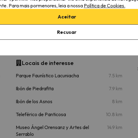
ante. Para mais pormenores, leia a nossa
Política de Cookies.
Aceitar
22.3 km
24 min
Recusar
 Otal
Locais de interesse
m
Parque Faunístico Lacuniacha
7.5 km
Ibón de Piedrafita
7.9 km
Ibón de los Asnos
8 km
Teleférico de Panticosa
10.8 km
Museo Ángel Orensanz y Artes del
14.9 km
Serrablo