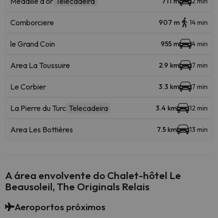
Medaille d'or
Telecadeira
711 m
2 min
Comborciere
907 m
14 min
le Grand Coin
955 m
4 min
Area La Toussuire
2.9 km
7 min
Le Corbier
3.3 km
7 min
La Pierre du Turc
Telecadeira
3.4 km
12 min
Area Les Bottières
7.5 km
13 min
A área envolvente do Chalet-hôtel Le
Beausoleil, The Originals Relais
Aeroportos próximos