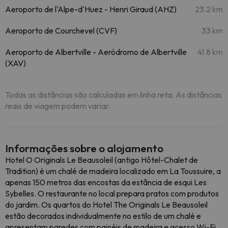
Aeroporto de l'Alpe-d'Huez - Henri Giraud (AHZ)
23.2 km
Aeroporto de Courchevel (CVF)
33 km
Aeroporto de Albertville - Aeródromo de Albertville
41.8 km
(XAV)
Todas as distâncias são calculadas em linha reta. As distâncias
reais de viagem podem variar.
Informações sobre o alojamento
Hotel O Originals Le Beausoleil (antigo Hôtel-Chalet de
Tradition) é um chalé de madeira localizado em La Toussuire, a
apenas 150 metros das encostas da estância de esqui Les
Sybelles. O restaurante no local prepara pratos com produtos
do jardim. Os quartos do Hotel The Originals Le Beausoleil
estão decorados individualmente no estilo de um chalé e
apresentam paredes com painéis de madeira e acesso Wi-Fi