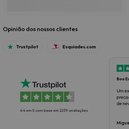
Opinião dos nossos clientes
Trustpilot
Esquiades.com
Boa E
Um ex
preci
de ne
4.4 em 5 com base em 2239 avaliações
Migue