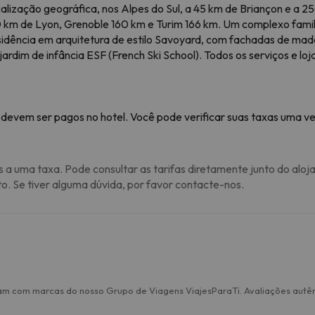
calização geográfica, nos Alpes do Sul, a 45 km de Briançon e a 2
0 km de Lyon, Grenoble 160 km e Turim 166 km. Um complexo fami
residência em arquitetura de estilo Savoyard, com fachadas de ma
 jardim de infância ESF (French Ski School). Todos os serviços e lo
 devem ser pagos no hotel. Você pode verificar suas taxas uma vez
s a uma taxa. Pode consultar as tarifas diretamente junto do aloj
to. Se tiver alguma dúvida, por favor contacte-nos.
am com marcas do nosso Grupo de Viagens ViajesParaTi. Avaliações autên