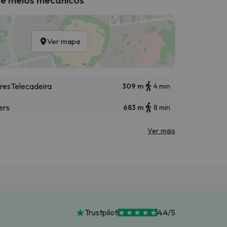
Ver mapa
res
Telecadeira
309 m
4 min
ers
683 m
8 min
Ver mais
Trustpilot
4.4/5