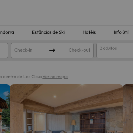
ndorra
Estâncias de Ski
Hotéis
Info útil
2 adultos
Check-in
Check-out
ha
o centro de Les Claux
Ver no mapa
corresponda à sua pesquisa. Tente modificar o destino.