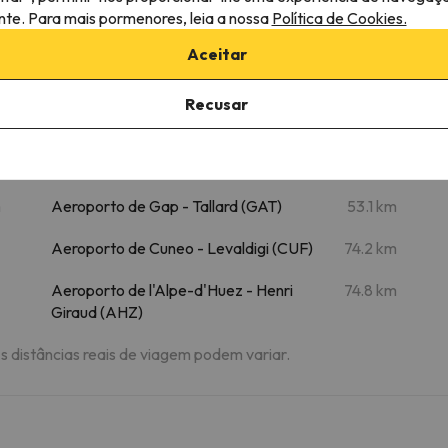
ante. Para mais pormenores, leia a nossa
Política de Cookies.
Risoul TS Gezier
9.4 km
41 min
Aceitar
Recusar
bane
Aeroportos próximos
m
Aeroporto de Gap - Tallard (GAT)
53.1 km
Aeroporto de Cuneo - Levaldigi (CUF)
74.2 km
Aeroporto de l'Alpe-d'Huez - Henri
74.8 km
Giraud (AHZ)
As distâncias reais de viagem podem variar.