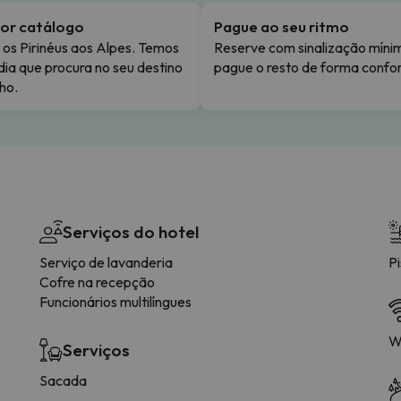
or catálogo
Pague ao seu ritmo
os Pirinéus aos Alpes. Temos
Reserve com sinalização míni
dia que procura no seu destino
pague o resto de forma confor
ho.
Serviços do hotel
Serviço de lavanderia
Pi
Cofre na recepção
Funcionários multilíngues
Wi
Serviços
Sacada