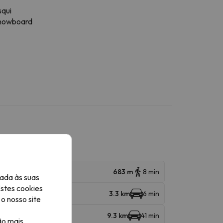
squi
nowboard
683 m
8 min
ada às suas
Estes cookies
3.3 km
6 min
o nosso site
ira
9.3 km
41 min
ão mais