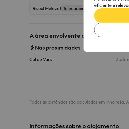
eficiente e relev
Risoul Melezet
Telecadeira
A área envolvente do Residenz L'al
Nas proximidades
Col de Vars
3.6 k
Todas as distâncias são calculadas em linha reta. 
Informações sobre o alojamento