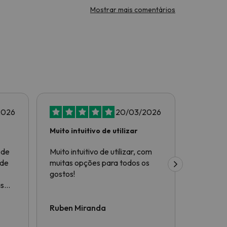
Mostrar mais comentários
2026
20/03/2026
Muito intuitivo de utilizar
Tudo top
 de
Muito intuitivo de utilizar, com
Tudo top!
 de
muitas opções para todos os
gostos!
as
ou
Ruben Miranda
Luís Ma