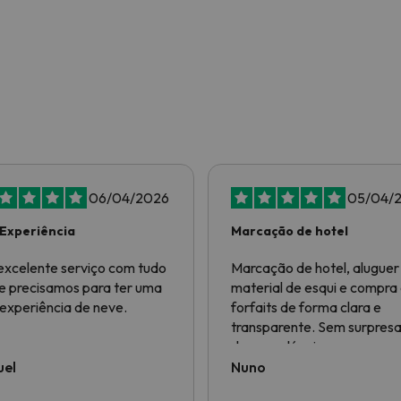
06/04/2026
05/04/
Experiência
Marcação de hotel
xcelente serviço com tudo
Marcação de hotel, aluguer
e precisamos para ter uma
material de esqui e compra
experiência de neve.
forfaits de forma clara e
transparente. Sem surpres
desagradáveis nos preços 
nos serviços. Correu tudo a
uel
Nuno
100% como esperado, foi