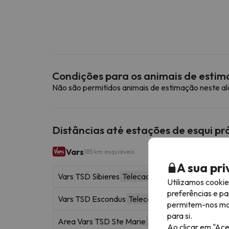
Condições para os animais de esti
Não são permitidos animais de estimação neste a
Distâncias até estações de esqui p
Vars
185 km esquiáveis
A sua pr
Vars TSD Sibieres
Telecadeira
Utilizamos cooki
preferências e pa
Vars TSD Escondus
Telecadeira
permitem-nos most
para si.
Area Vars TSD Ste Marie
Telecadeira
Ao clicar em "Ace