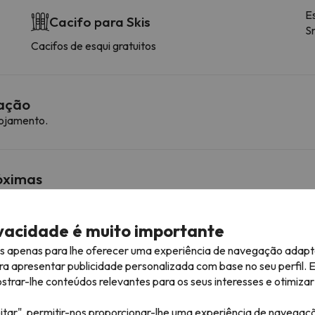
E
Cacifo para Skis
S
Cacifos de esqui gratuitos
mação
lojamento.
róximas
ivacidade é muito importante
Vars TC Chebiers
309 m
4 min
es apenas para lhe oferecer uma experiência de navegação adapt
ra apresentar publicidade personalizada com base no seu perfil. 
Vars Peynier
Telecadeira
1.2 km
4 min
rar-lhe conteúdos relevantes para os seus interesses e otimizar 
Risoul TSD Pre du Bois
Telecade
3.9 km
8 min
itar", permitir-nos proporcionar-lhe uma experiência de navegaç