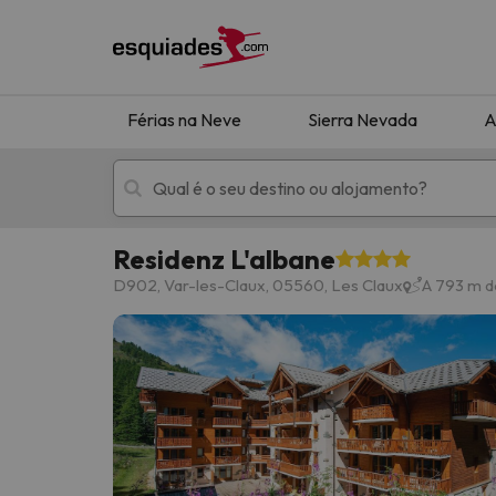
Férias na Neve
Sierra Nevada
A
Residenz L'albane
Férias na neve
Hotéis de montan
D902, Var-les-Claux, 05560, Les Claux
A 793 m d
Oops, não encontramos nenhum resultado que 