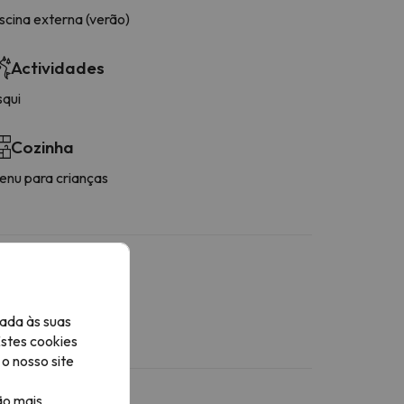
scina externa (verão)
Actividades
squi
Cozinha
enu para crianças
ada às suas
stacionamento.
Estes cookies
o nosso site
ão mais