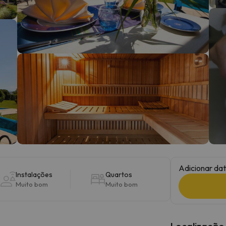
 caminho. Assim que encontrar a sua bússola, estará de volta.
Adicionar dat
Instalações
Quartos
Muito bom
Muito bom
Localização