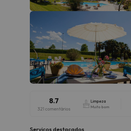
Bem, parece que o nosso Seeker perdeu o seu
8.7
Limpeza
Muito bom
321 comentários
Serviços destacados