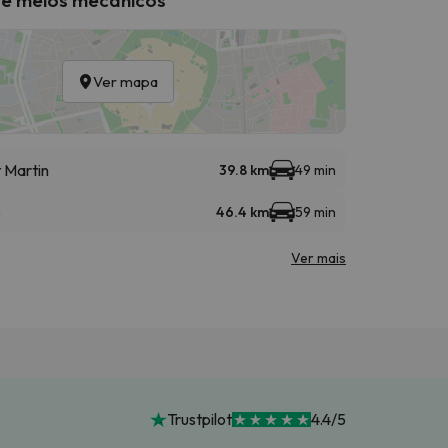
Ver mapa
t Martin
39.8 km
49 min
e
46.4 km
59 min
Ver mais
Trustpilot
4.4/5