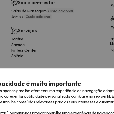
Spa e bem-estar
Pi
Salão de Massagem
Custo adicional
Jacuzzi
Custo adicional
E
Serviços
Jardim
Sacada
Fintess Center
M
Solário
ivacidade é muito importante
ratuito
es apenas para lhe oferecer uma experiência de navegação adapt
ferece a possibilidade de reservar antecipadamente o lugar de e
ra apresentar publicidade personalizada com base no seu perfil. 
rar-lhe conteúdos relevantes para os seus interesses e otimizar 
itar", permitir-nos proporcionar-lhe uma experiência de navegaç