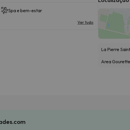
Spa e bem-estar
Ver tudo
La Pierre Sain
Area Gourett
iades.com