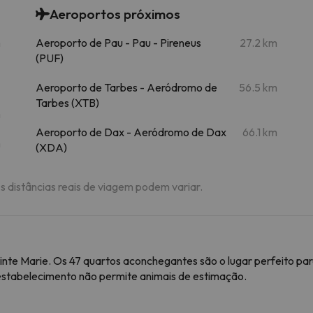
Aeroportos próximos
m
Aeroporto de Pau - Pau - Pireneus
27.2 km
(PUF)
Aeroporto de Tarbes - Aeródromo de
56.5 km
Tarbes (XTB)
m
Aeroporto de Dax - Aeródromo de Dax
66.1 km
m
(XDA)
As distâncias reais de viagem podem variar.
inte Marie. Os 47 quartos aconchegantes são o lugar perfeito para
estabelecimento não permite animais de estimação.