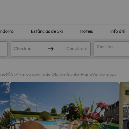
ndorra
Estâncias de Ski
Hotéis
Info útil
2 adultos
Check-in
Check-out
ha
rie
A 1.4 km do centro de Oloron-Sainte-Marie
Ver no mapa
corresponda à sua pesquisa. Tente modificar o destino.