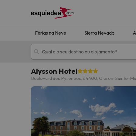
Férias na Neve
Sierra Nevada
A
Alysson Hotel
Férias na neve
Hotéis de montan
Boulevard des Pyrénées, 64400, Oloron-Sainte-Ma
Oops, não encontramos nenhum resultado que 