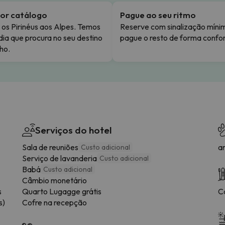
or catálogo
Pague ao seu ritmo
os Pirinéus aos Alpes. Temos
Reserve com sinalização míni
dia que procura no seu destino
pague o resto de forma confor
ho.
Serviços do hotel
Sala de reuniões
a
Custo adicional
Serviço de lavanderia
Custo adicional
Babá
Custo adicional
Câmbio monetário
s
Quarto Lugagge grátis
C
s)
Cofre na recepção