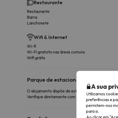
Restaurante
Restaurante
Barra
Lanchonete
Wifi & Internet
Wi-fi
Wi-Fi gratuito nas áreas comuns
Wifi grátis
Parque de estacionamento
A sua pr
O alojamento dispõe de estacionamento interior g
Utilizamos cooki
Verifique diretamente com o alojamento se este o
preferências e pa
permitem-nos most
para si.
Ao clicar em "Ace