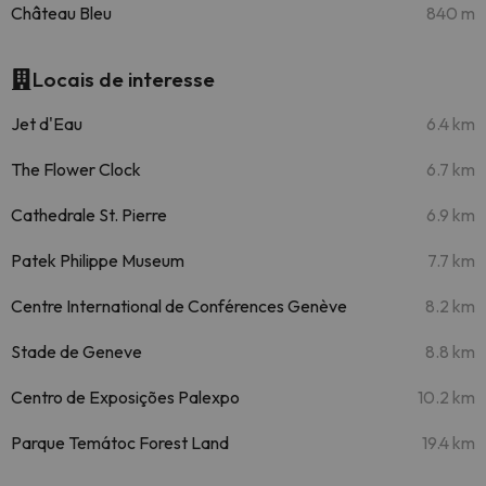
Château Bleu
840 m
Locais de interesse
Jet d'Eau
6.4 km
The Flower Clock
6.7 km
Cathedrale St. Pierre
6.9 km
Patek Philippe Museum
7.7 km
Centre International de Conférences Genève
8.2 km
Stade de Geneve
8.8 km
Centro de Exposições Palexpo
10.2 km
Parque Temátoc Forest Land
19.4 km