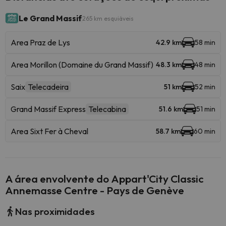
Le Grand Massif
265 km esquiáveis
Area Praz de Lys
42.9 km
58 min
Area Morillon (Domaine du Grand Massif)
48.3 km
48 min
Saix
Telecadeira
51 km
52 min
Grand Massif Express
Telecabina
51.6 km
51 min
Area Sixt Fer à Cheval
58.7 km
60 min
A área envolvente do Appart'City Classic
Annemasse Centre - Pays de Genève
Nas proximidades