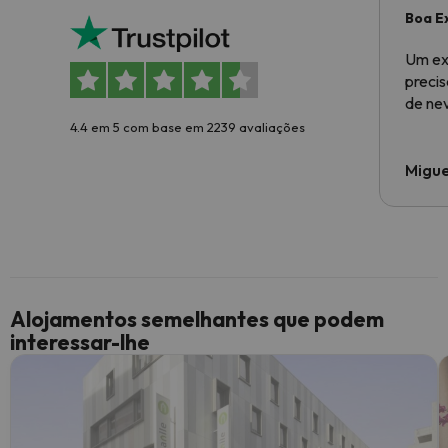
Boa E
Um ex
preci
de ne
4.4 em 5 com base em 2239 avaliações
Migue
Alojamentos semelhantes que podem
interessar-lhe