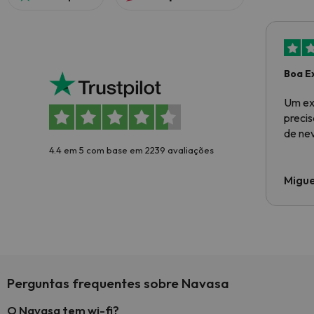
Boa E
Um ex
preci
de ne
4.4 em 5 com base em 2239 avaliações
Migue
Perguntas frequentes sobre Navasa
O Navasa tem wi-fi?