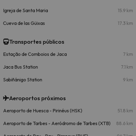
Igreja de Santa Maria
15.9 km
Cueva de las Güixas
17.3 km
Transportes públicos
Estação de Comboios de Jaca
7 km
Jaca Bus Station
7.1 km
Sabiñánigo Station
9 km
Aeroportos próximos
Aeroporto de Huesca - Pirinéus (HSK)
51.8 km
Aeroporto de Tarbes - Aeródromo de Tarbes (XTB)
88.6 km