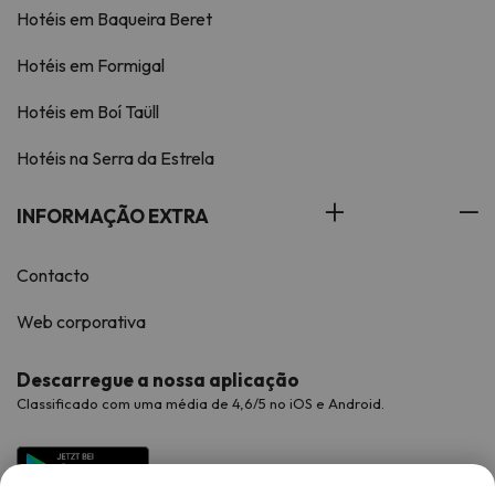
Hotéis em Baqueira Beret
Hotéis em Formigal
Hotéis em Boí Taüll
Hotéis na Serra da Estrela
INFORMAÇÃO EXTRA
Contacto
Web corporativa
Descarregue a nossa aplicação
Classificado com uma média de 4,6/5 no iOS e Android.