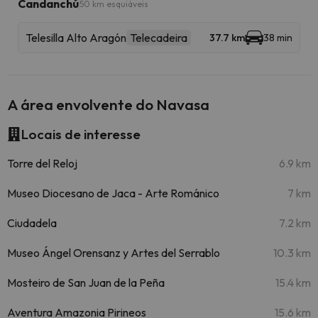
Candanchú
50 km esquiáveis
Telesilla Alto Aragón
Telecadeira
37.7 km
38 min
A área envolvente do Navasa
Locais de interesse
Torre del Reloj
6.9 km
Museo Diocesano de Jaca - Arte Románico
7 km
Ciudadela
7.2 km
Museo Ángel Orensanz y Artes del Serrablo
10.3 km
Mosteiro de San Juan de la Peña
15.4 km
Aventura Amazonia Pirineos
15.6 km