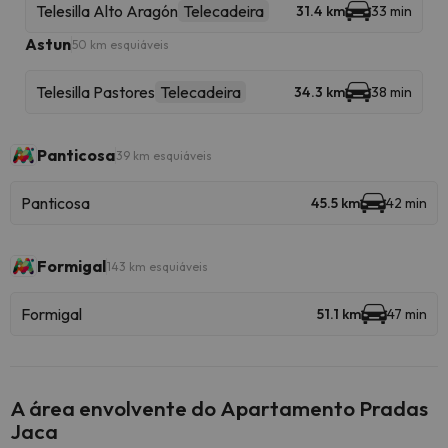
Telesilla Alto Aragón
Telecadeira
31.4 km
33 min
Astun
50 km esquiáveis
Telesilla Pastores
Telecadeira
34.3 km
38 min
Panticosa
39 km esquiáveis
Panticosa
45.5 km
42 min
Formigal
143 km esquiáveis
Formigal
51.1 km
47 min
A área envolvente do Apartamento Pradas
Jaca