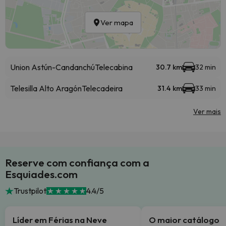
Ver mapa
Union Astún-Candanchú
Telecabina
30.7 km
32 min
Telesilla Alto Aragón
Telecadeira
31.4 km
33 min
Ver mais
Reserve com confiança com a
Esquiades.com
Trustpilot
4.4/5
Líder em Férias na Neve
O maior catálogo