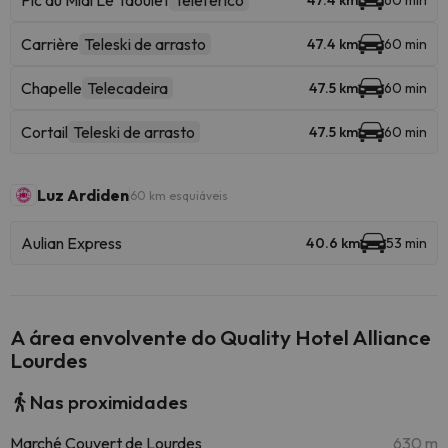
Pic du Midi Le Taoulet
Teleférico
47.4 km
60 min
Carrière
Teleski de arrasto
47.4 km
60 min
Chapelle
Telecadeira
47.5 km
60 min
Cortail
Teleski de arrasto
47.5 km
60 min
Luz Ardiden
60 km esquiáveis
Aulian Express
40.6 km
53 min
A área envolvente do Quality Hotel Alliance
Lourdes
Nas proximidades
Marché Couvert de Lourdes
630 m