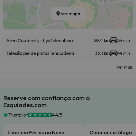
Ver mapa
Area Cauterets - Lys
Telecabina
30.4 km
34 min
Telesilla pie de pistas
Telecadeira
36.1 km
44 min
Ver mais
Reserve com confiança com a
Esquiades.com
Trustpilot
4.4/5
Líder em Férias na Neve
O maior catálogo