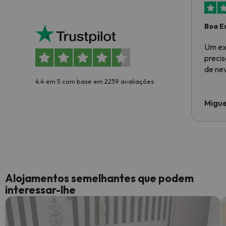
Boa E
Um ex
preci
de ne
4.4 em 5 com base em 2239 avaliações
Migue
Alojamentos semelhantes que podem
interessar-lhe