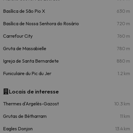
Basílica de São Pio X
630 m
Basílica de Nossa Senhora do Rosário
720 m
Carrefour City
760 m
Gruta de Massabielle
780 m
Igreja de Santa Bernardete
880 m
Funiculaire du Pic du Jer
1.2 km
Locais de interesse
Thermes d'Argelès-Gazost
10.3 km
Grutas de Bétharram
11 km
Eagles Donjon
13.4 km