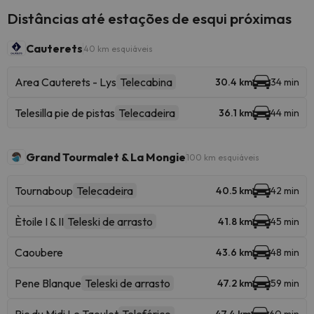
Distâncias até estações de esqui próximas
Cauterets
40 km esquiáveis
Area Cauterets - Lys
Telecabina
30.4 km
34 min
Telesilla pie de pistas
Telecadeira
36.1 km
44 min
Grand Tourmalet & La Mongie
100 km esquiáveis
Tournaboup
Telecadeira
40.5 km
42 min
Ètoile I & II
Teleski de arrasto
41.8 km
45 min
Caoubere
43.6 km
48 min
Pene Blanque
Teleski de arrasto
47.2 km
59 min