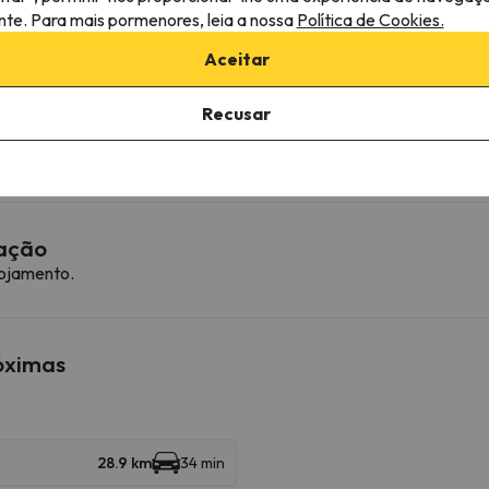
ante. Para mais pormenores, leia a nossa
Política de Cookies.
Aceitar
Recusar
gratuito
ferece a possibilidade de reservar antecipadamente o lugar de e
mação
lojamento.
róximas
28.9 km
34 min