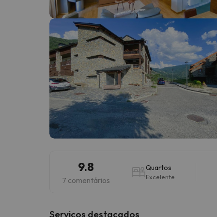
Bem, parece que o nosso Seeker perdeu o seu
9.8
Quartos
Excelente
7 comentários
Serviços destacados