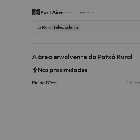
Port Ainé
27 km esquiáveis
TS Roní
Telecadeira
A área envolvente do Potxó Rural
Nas proximidades
Pic de l'Orri
2.5 k