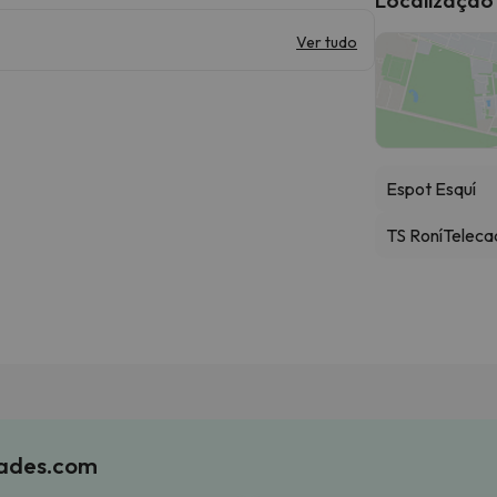
Ver tudo
Espot Esquí
TS Roní
Teleca
iades.com