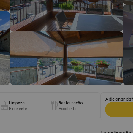
 caminho. Assim que encontrar a sua bússola, estará de volta.
Adicionar dat
Limpeza
Restauração
Excelente
Excelente
Localização