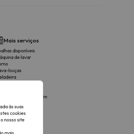
Mais serviços
alhas disponíveis
áquina de lavar
orno
ava-louças
eladeira
afetière
icroondas
remalheira de secagem
orradeira
ada às suas
tensiles de cuisine
Estes cookies
ecador
o nosso site
ogões
ão mais