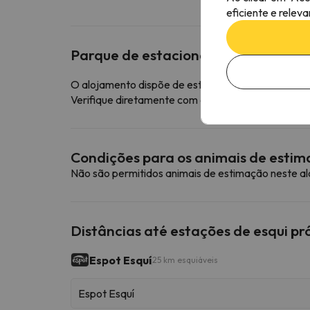
eficiente e relev
Parque de estacionamento
O alojamento dispõe de estacionamento exterior 
Verifique diretamente com o alojamento se este o
Condições para os animais de esti
Não são permitidos animais de estimação neste a
Distâncias até estações de esqui p
Espot Esquí
25 km esquiáveis
Espot Esquí