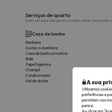
Serviços de quarto
Estes serviços são gerais e podem variar consoante o 
Casa de banho
Banheira
Duche ou banheira
Casa de banho privativa
Bidé
Papel higiénico
Champô
Condicionador
A sua pr
Gel de duche
Utilizamos cooki
preferências e pa
permitem-nos most
para si.
Ao clicar em "Ace