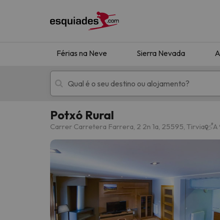
Férias na Neve
Sierra Nevada
A
Potxó Rural
Férias na neve
Hotéis de montan
Carrer Carretera Farrera, 2 2n 1a, 25595, Tirvia
A 
Oops, não encontramos nenhum resultado que 