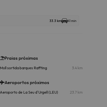
33.3 km
41 min
Praias próximas
Moll sortida barques Raffting
3.4 km
Aeroportos próximos
Aeroporto de La Seu d'Urgell (LEU)
23.7 km