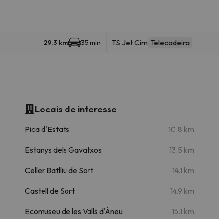
TS Jet Cim
Telecadeira
29.3 km
35 min
Locais de interesse
m
Pica d'Estats
10.8 km
Estanys dels Gavatxos
13.5 km
Celler Batlliu de Sort
14.1 km
Castell de Sort
14.9 km
Ecomuseu de les Valls d'Àneu
16.1 km