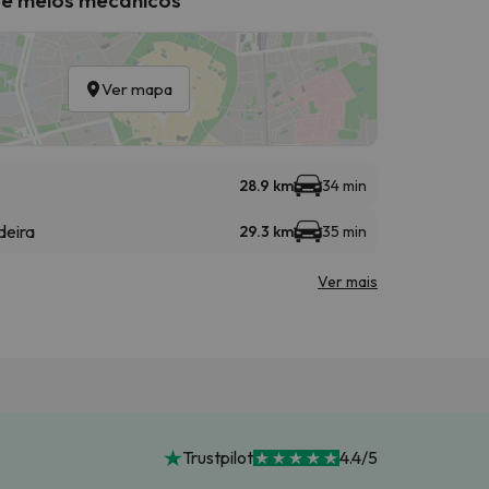
Ver mapa
28.9 km
34 min
deira
29.3 km
35 min
Ver mais
Trustpilot
4.4/5