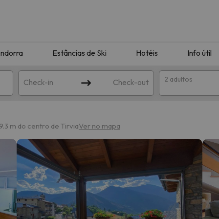
ndorra
Estâncias de Ski
Hotéis
Info útil
2 adultos
Check-in
Check-out
ha
9.3 m do centro de Tirvia
Ver no mapa
corresponda à sua pesquisa. Tente modificar o destino.