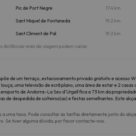
Pic de Port Negre
17.4 km
Sant Miquel de Fontaneda
19.2 km
Sant Climent de Pal
19.2 km
As distâncias reais de viagem podem variar.
ispõe de um terraço, estacionamento privado gratuito e acesso W
 louça, uma televisão de ecrã plano, uma área de estar e 2 casas
roporto de Andorra–La Seu d'Urgell fica a 73 km da propriedad
as de despedida de solteiros(as) e festas semelhantes. Este alo
s a uma taxa. Pode consultar as tarifas diretamente junto do aloj
to. Se tiver alguma dúvida, por favor contacte-nos.