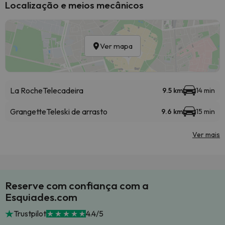
Localização e meios mecânicos
Ver mapa
La Roche
Telecadeira
9.5 km
14 min
Grangette
Teleski de arrasto
9.6 km
15 min
Ver mais
Reserve com confiança com a
Esquiades.com
Trustpilot
4.4/5