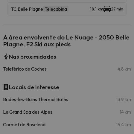
TC Belle Plagne
Telecabina
18.1 km
27 min
A área envolvente do Le Nuage - 2050 Belle
Plagne, F2 Ski aux pieds
Nas proximidades
Teleférico de Coches
4.8 km
Locais de interesse
Brides-les-Bains Thermal Baths
13.9 km
Le Grand Spa des Alpes
14 km
Cormet de Roselend
15.4 km