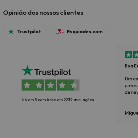
Opinião dos nossos clientes
Trustpilot
Esquiades.com
Boa E
Um ex
preci
de ne
4.4 em 5 com base em 2239 avaliações
Migue