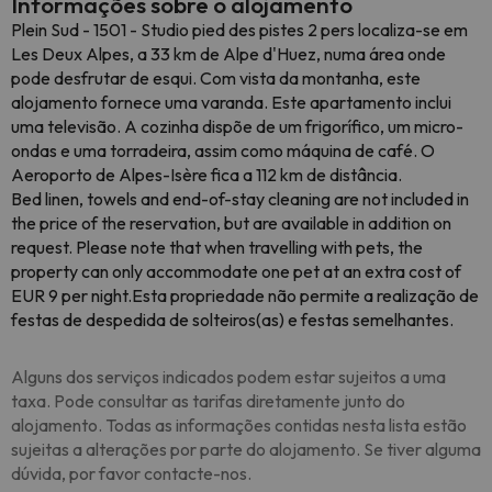
Informações sobre o alojamento
Plein Sud - 1501 - Studio pied des pistes 2 pers localiza-se em
Les Deux Alpes, a 33 km de Alpe d'Huez, numa área onde
pode desfrutar de esqui. Com vista da montanha, este
alojamento fornece uma varanda. Este apartamento inclui
uma televisão. A cozinha dispõe de um frigorífico, um micro-
ondas e uma torradeira, assim como máquina de café. O
Aeroporto de Alpes-Isère fica a 112 km de distância.
Bed linen, towels and end-of-stay cleaning are not included in
the price of the reservation, but are available in addition on
request. Please note that when travelling with pets, the
property can only accommodate one pet at an extra cost of
EUR 9 per night.Esta propriedade não permite a realização de
festas de despedida de solteiros(as) e festas semelhantes.
Alguns dos serviços indicados podem estar sujeitos a uma
taxa. Pode consultar as tarifas diretamente junto do
alojamento. Todas as informações contidas nesta lista estão
sujeitas a alterações por parte do alojamento. Se tiver alguma
dúvida, por favor contacte-nos.