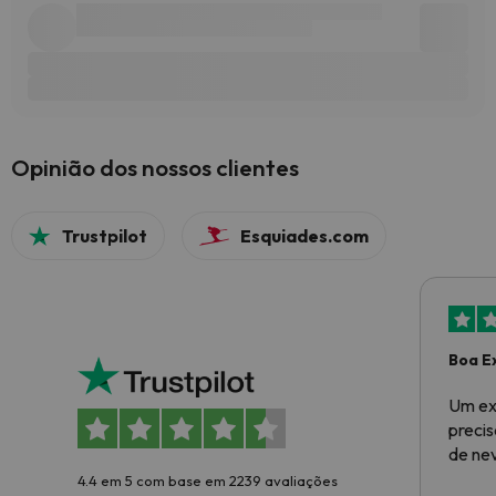
Opinião dos nossos clientes
Trustpilot
Esquiades.com
Boa E
Um ex
preci
de ne
4.4 em 5 com base em 2239 avaliações