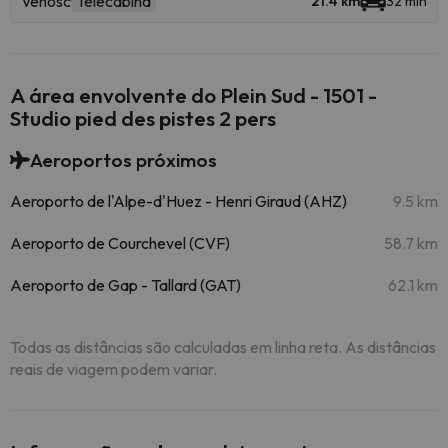
Vénosc
Telecabina
21.4 km
32 min
A área envolvente do Plein Sud - 1501 -
Studio pied des pistes 2 pers
Aeroportos próximos
Aeroporto de l'Alpe-d'Huez - Henri Giraud (AHZ)
9.5 km
Aeroporto de Courchevel (CVF)
58.7 km
Aeroporto de Gap - Tallard (GAT)
62.1 km
Todas as distâncias são calculadas em linha reta. As distâncias
reais de viagem podem variar.