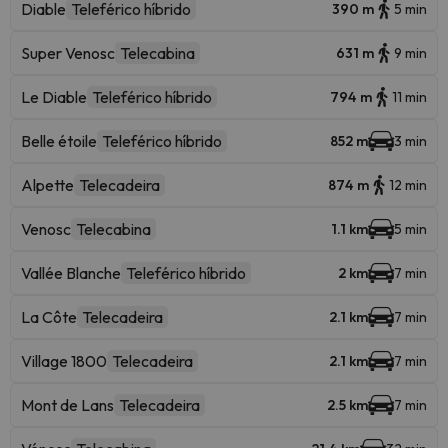
Diable
Teleférico híbrido
390 m
5 min
Super Venosc
Telecabina
631 m
9 min
Le Diable
Teleférico híbrido
794 m
11 min
Belle étoile
Teleférico híbrido
852 m
3 min
Alpette
Telecadeira
874 m
12 min
Venosc
Telecabina
1.1 km
5 min
Vallée Blanche
Teleférico híbrido
2 km
7 min
La Côte
Telecadeira
2.1 km
7 min
Village 1800
Telecadeira
2.1 km
7 min
Mont de Lans
Telecadeira
2.5 km
7 min