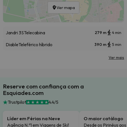
Ver mapa
Jandri 3S
Telecabina
279 m
4 min
Diable
Teleférico híbrido
390 m
5 min
Ver mais
Reserve com confiança com a
Esquiades.com
Trustpilot
4.4/5
Líder em Férias na Neve
O maior catálogo
Agência N.º1 em Viagens de Ski!
Desde os Pirinéus aos