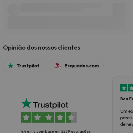
Opinião dos nossos clientes
Trustpilot
Esquiades.com
Boa E
Um ex
preci
de ne
4.4 em 5 com base em 2239 avaliações