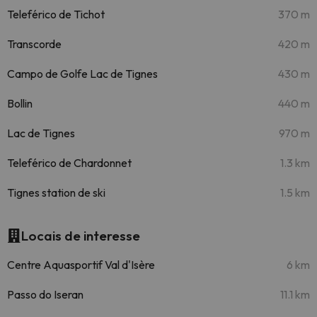
Teleférico de Tichot
370 m
Transcorde
420 m
Campo de Golfe Lac de Tignes
430 m
Bollin
440 m
Lac de Tignes
970 m
Teleférico de Chardonnet
1.3 km
Tignes station de ski
1.5 km
Locais de interesse
Centre Aquasportif Val d'Isère
6 km
Passo do Iseran
11.1 km