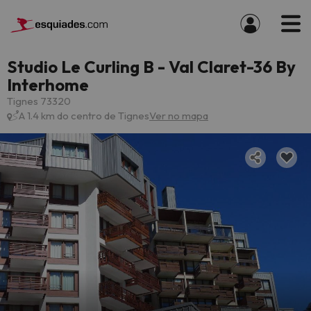
Studio Le Curling B - Val Claret-36 By
Interhome
Tignes 73320
A 1.4 km do centro de Tignes
Ver no mapa