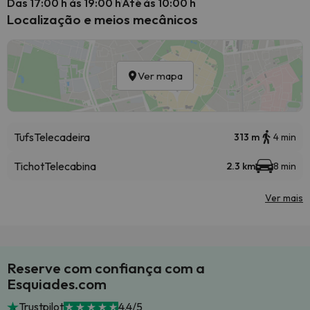
Das 17:00 h às 19:00 h
Até às 10:00 h
Localização e meios mecânicos
Ver mapa
Tufs
Telecadeira
313 m
4 min
Tichot
Telecabina
2.3 km
8 min
Ver mais
Reserve com confiança com a
Esquiades.com
Trustpilot
4.4/5