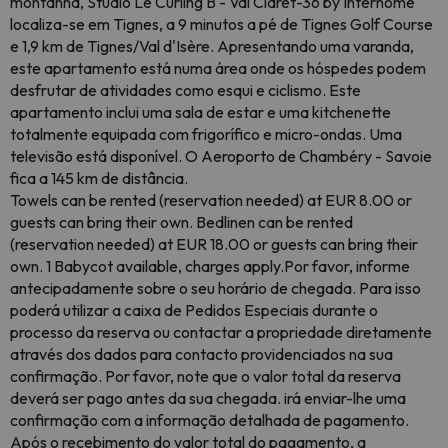
montanha, Studio Le Curling B - Val Claret-36 by Interhome
localiza-se em Tignes, a 9 minutos a pé de Tignes Golf Course
e 1,9 km de Tignes/Val d'Isère. Apresentando uma varanda,
este apartamento está numa área onde os hóspedes podem
desfrutar de atividades como esqui e ciclismo. Este
apartamento inclui uma sala de estar e uma kitchenette
totalmente equipada com frigorífico e micro-ondas. Uma
televisão está disponível. O Aeroporto de Chambéry - Savoie
fica a 145 km de distância.
Towels can be rented (reservation needed) at EUR 8.00 or
guests can bring their own. Bedlinen can be rented
(reservation needed) at EUR 18.00 or guests can bring their
own. 1 Babycot available, charges apply.Por favor, informe
antecipadamente sobre o seu horário de chegada. Para isso
poderá utilizar a caixa de Pedidos Especiais durante o
processo da reserva ou contactar a propriedade diretamente
através dos dados para contacto providenciados na sua
confirmação. Por favor, note que o valor total da reserva
deverá ser pago antes da sua chegada. irá enviar-lhe uma
confirmação com a informação detalhada de pagamento.
Após o recebimento do valor total do pagamento, a