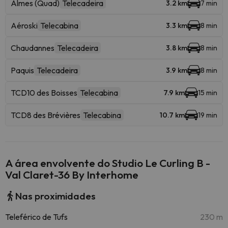
Almes (Quad)
Telecadeira
3.2 km
7 min
Aéroski
Telecabina
3.3 km
8 min
Chaudannes
Telecadeira
3.8 km
8 min
Paquis
Telecadeira
3.9 km
8 min
TCD10 des Boisses
Telecabina
7.9 km
15 min
TCD8 des Brévières
Telecabina
10.7 km
19 min
A área envolvente do Studio Le Curling B -
Val Claret-36 By Interhome
Nas proximidades
Teleférico de Tufs
230 m