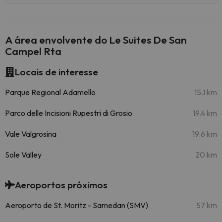
A área envolvente do Le Suites De San
Campel Rta
Locais de interesse
Parque Regional Adamello
15.1 km
Parco delle Incisioni Rupestri di Grosio
19.4 km
Vale Valgrosina
19.6 km
Sole Valley
20 km
Aeroportos próximos
Aeroporto de St. Moritz - Samedan (SMV)
57 km