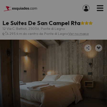
Le Suites De San Campel Rta
12 Via C. Battisti, 25056, Ponte di Legno
A 293.4 m do centro de Ponte di Legno
Ver no mapa