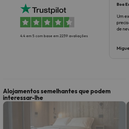
Boa E
Um ex
preci
de ne
4.4 em 5 com base em 2239 avaliações
Migue
Alojamentos semelhantes que podem
interessar-lhe