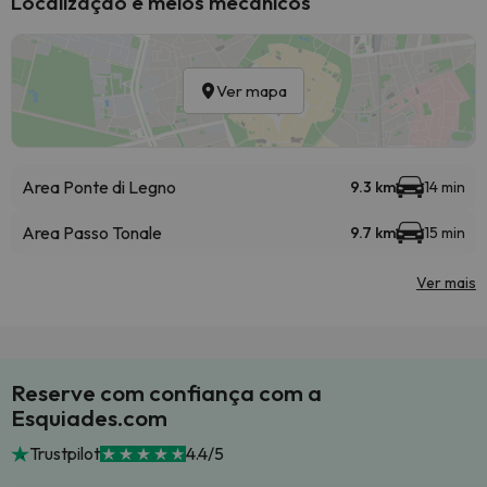
Localização e meios mecânicos
Ver mapa
Area Ponte di Legno
9.3 km
14 min
Area Passo Tonale
9.7 km
15 min
Ver mais
Reserve com confiança com a
Esquiades.com
Trustpilot
4.4/5