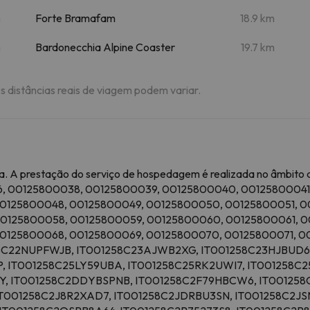
m
Forte Bramafam
18.9 km
m
Bardonecchia Alpine Coaster
19.7 km
As distâncias reais de viagem podem variar.
. A prestação do serviço de hospedagem é realizada no âmbito de
36, 00125800038, 00125800039, 00125800040, 0012580004
0125800048, 00125800049, 00125800050, 00125800051, 0
0125800058, 00125800059, 00125800060, 00125800061, 0
0125800068, 00125800069, 00125800070, 00125800071, 0
58C22NUPFWJB, IT001258C23AJWB2XG, IT001258C23HJBUD6
 IT001258C25LY59UBA, IT001258C25RK2UWI7, IT001258C2
, IT001258C2DDYBSPNB, IT001258C2F79HBCW6, IT001258
 IT001258C2J8R2XAD7, IT001258C2JDRBU3SN, IT001258C2