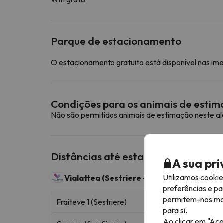
Parque de estacionamento
O estacionamento gratuito está disponível nas im
Condições para os animais de esti
Não são permitidos animais de estimação neste a
Distâncias até estações de esqui p
A sua pr
Utilizamos cooki
Vialattea (Sestriere - Sauze d'Oulx)
400 km
preferências e pa
permitem-nos most
Fraiteve 1 (Sestriere)
para si.
Ao clicar em "Ace