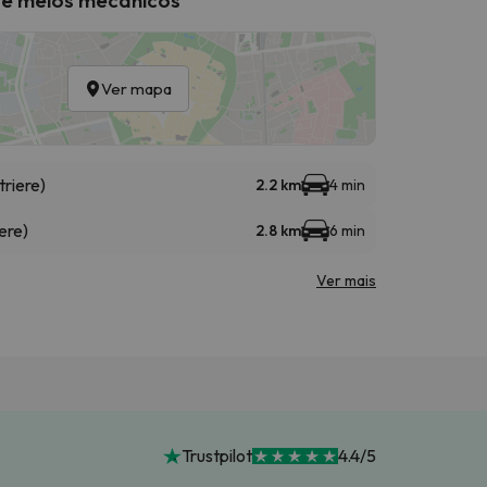
Ver mapa
triere)
2.2 km
4 min
ere)
2.8 km
6 min
Ver mais
Trustpilot
4.4/5