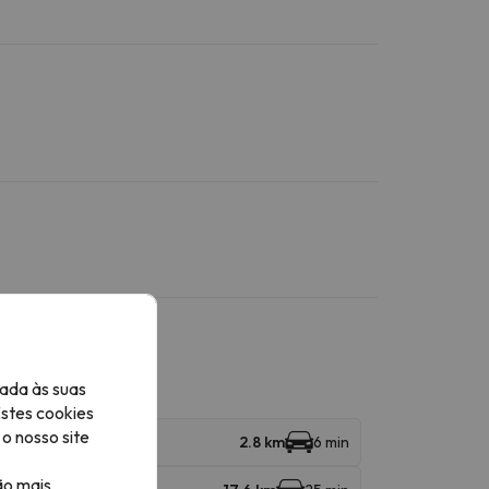
ada às suas
Estes cookies
o nosso site
2.8 km
6 min
ão mais