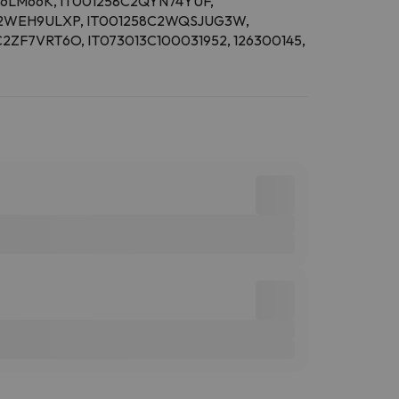
86LM66K, IT001258C2QYN74YUF,
8C2WEH9ULXP, IT001258C2WQSJUG3W,
ZF7VRT6O, IT073013C100031952, 126300145,