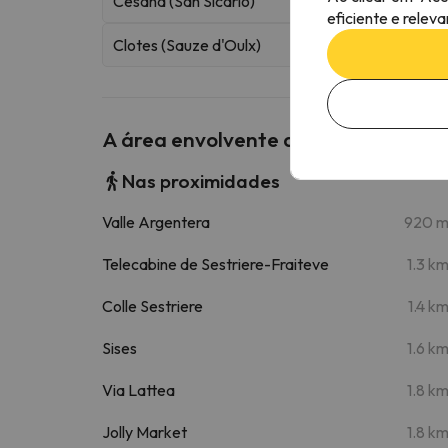
Cesana (San Sicario)
eficiente e relev
Clotes (Sauze d'Oulx)
A área envolvente do Grange Hike &
Nas proximidades
Valle Argentera
920 
Telecabine de Sestriere-Fraiteve
1.3 k
Colle Sestriere
1.4 k
Sises
1.6 k
Via Lattea
1.8 k
Jolly Market
1.8 k