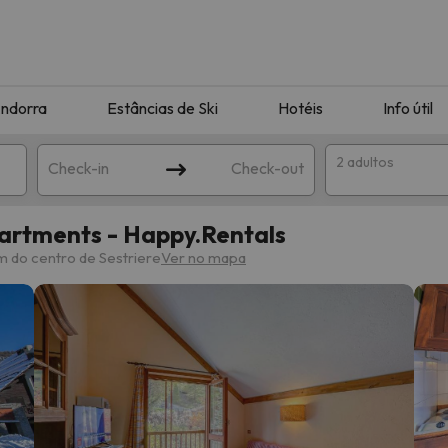
ndorra
Estâncias de Ski
Hotéis
Info útil
2 adultos
Check-in
Check-out
partments - Happy.Rentals
ha
km do centro de Sestriere
Ver no mapa
corresponda à sua pesquisa. Tente modificar o destino.