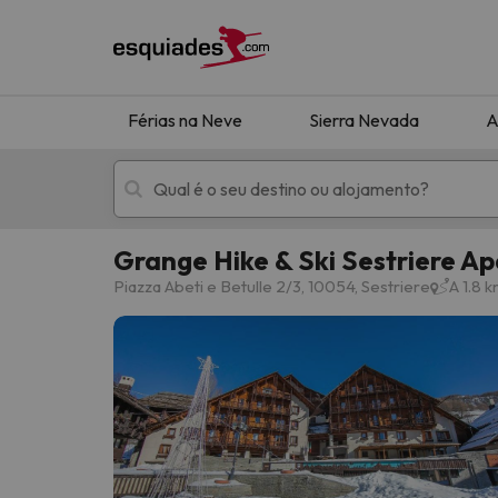
Férias na Neve
Sierra Nevada
A
Grange Hike & Ski Sestriere A
Férias na neve
Hotéis de montan
Piazza Abeti e Betulle 2/3, 10054, Sestriere
A 1.8 
Oops, não encontramos nenhum resultado que 