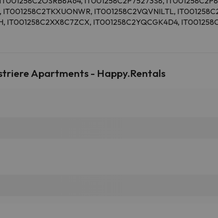
 IT001258C2OSRB8A64, IT001258C2P75273S8, IT001258C2P
, IT001258C2TKXUONWR, IT001258C2VQVNILTL, IT00125
 IT001258C2XX8C7ZCX, IT001258C2YQCGK4D4, IT001258C2
estriere Apartments - Happy.Rentals