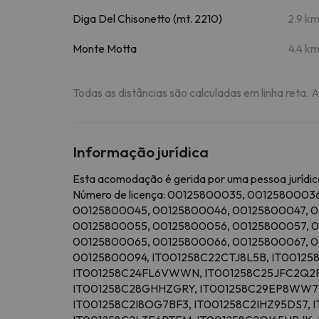
Diga Del Chisonetto (mt. 2210)
2.9 k
Monte Motta
4.4 k
Todas as distâncias são calculadas em linha reta. 
Informação jurídica
Esta acomodação é gerida por uma pessoa jurídica
Número de licença: 00125800035, 001258000
00125800045, 00125800046, 00125800047, 0
00125800055, 00125800056, 00125800057, 0
00125800065, 00125800066, 00125800067, 0
00125800094, IT001258C22CTJ8L5B, IT0012
IT001258C24FL6VWWN, IT001258C25JFC2Q2P,
IT001258C28GHHZGRY, IT001258C29EP8WW7Y
IT001258C2I8OG7BF3, IT001258C2IHZ95DS7,