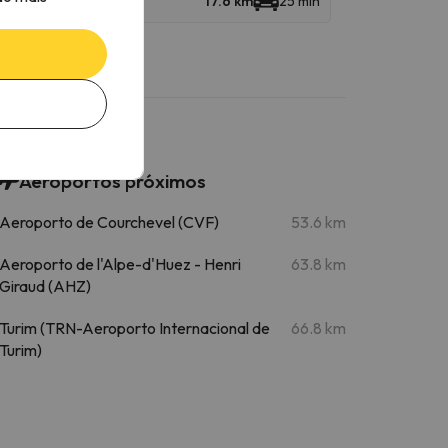
17.6 km
25 min
Aeroportos próximos
Aeroporto de Courchevel (CVF)
53.6 km
Aeroporto de l'Alpe-d'Huez - Henri
63.8 km
Giraud (AHZ)
Turim (TRN-Aeroporto Internacional de
66.8 km
Turim)