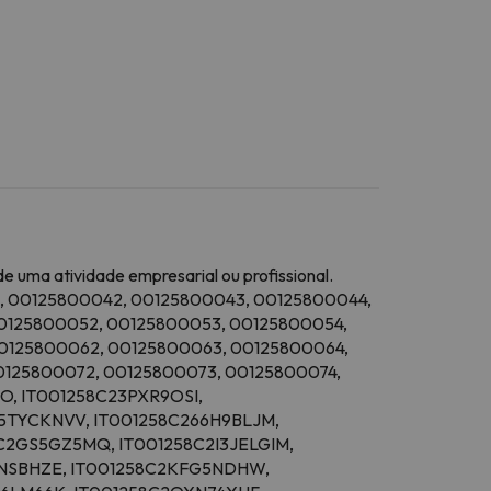
 uma atividade empresarial ou profissional.
1, 00125800042, 00125800043, 00125800044,
0125800052, 00125800053, 00125800054,
0125800062, 00125800063, 00125800064,
0125800072, 00125800073, 00125800074,
O, IT001258C23PXR9OSI,
5TYCKNVV, IT001258C266H9BLJM,
C2GS5GZ5MQ, IT001258C2I3JELGIM,
JSNSBHZE, IT001258C2KFG5NDHW,