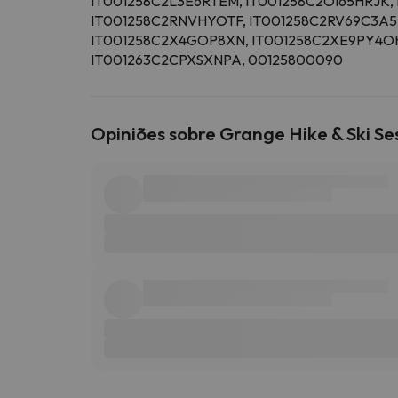
IT001258C2L3E6RTEM, IT001258C2OI65HRJK,
IT001258C2RNVHYOTF, IT001258C2RV69C3A5
IT001258C2X4GOP8XN, IT001258C2XE9PY4OH,
IT001263C2CPXSXNPA, 00125800090
Opiniões sobre Grange Hike & Ski S