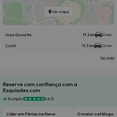
Ver mapa
Area Gourette
13.2 km
21 min
Cotch
13.3 km
22 min
Ver mais
Reserve com confiança com a
Esquiades.com
Trustpilot
4.4/5
Líder em Férias na Neve
O maior catálogo