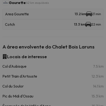
Gourette
42 km esquiáveis
Area Gourette
13.2 km
21 min
Cotch
13.3 km
22 min
A área envolvente do Chalet Bois Laruns
Locais de interesse
Col d'Aubisque
7.5 km
Petit Train d'Artouste
12.3 km
Col du Soulor
14.1 km
Pic du Midi d'Ossau
15.3 km