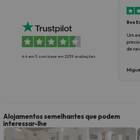
Boa E
Um ex
preci
de ne
4.4 em 5 com base em 2239 avaliações
Migue
Alojamentos semelhantes que podem
interessar-lhe