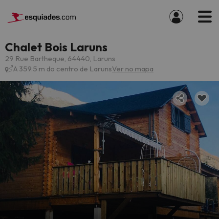
Chalet Bois Laruns
29 Rue Bartheque, 64440, Laruns
A 359.5 m do centro de Laruns
Ver no mapa