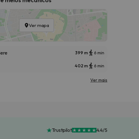
Ver mapa
dere
399 m
6 min
402 m
6 min
Ver mais
Trustpilot
4.4/5