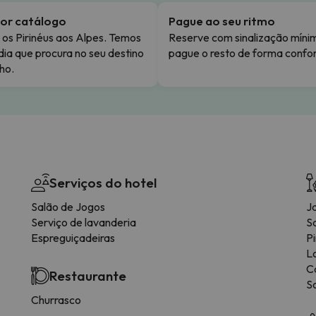
or catálogo
Pague ao seu ritmo
os Pirinéus aos Alpes. Temos
Reserve com sinalização míni
dia que procura no seu destino
pague o resto de forma confor
ho.
Serviços do hotel
Salão de Jogos
J
Serviço de lavanderia
S
Espreguiçadeiras
P
L
C
Restaurante
So
Churrasco