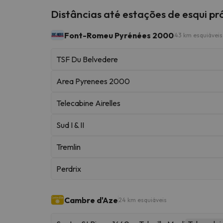
Distâncias até estações de esqui p
Font-Romeu Pyrénées 2000
43 km esquiáveis
TSF Du Belvedere
Area Pyrenees 2000
Telecabine Airelles
Sud I & II
Tremlin
Perdrix
Cambre d'Aze
24 km esquiáveis