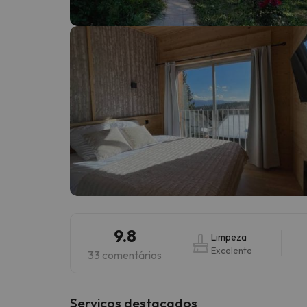
Bem, parece que o nosso Seeker perdeu o seu
9.8
Limpeza
Excelente
33 comentários
Serviços destacados