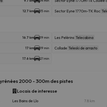
ra
Sector Eyne 1770m-Tk Coulée d
9.7 km
14 min
Sector Eyne 1770m-TK Roc
Tel
12.7 km
15 min
Les Pelèrins
Telecabina
16.7 km
19 min
Collade
Teleski de arrasto
17 km
19 min
17.6 km
21 min
Pyrénées 2000 - 300m des pistes
Locais de interesse
m
Les Bains de Llo
7.8 km