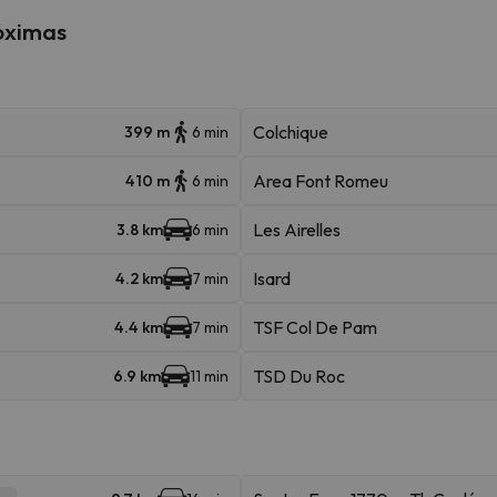
róximas
Colchique
399 m
6 min
Area Font Romeu
410 m
6 min
Les Airelles
3.8 km
6 min
Isard
4.2 km
7 min
TSF Col De Pam
4.4 km
7 min
TSD Du Roc
6.9 km
11 min