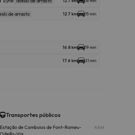
' Eyne
Teleski de arrasto
12.7 km
16 min
eski de arrasto
12.7 km
15 min
16.8 km
19 min
17.6 km
21 min
Transportes públicos
Estação de Comboios de Font-Romeu-
4 km
Odeillo-Via