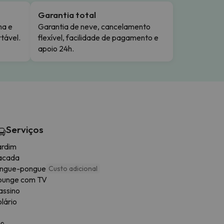
Garantia total
ma e
Garantia de neve, cancelamento
tável.
flexível, facilidade de pagamento e
apoio 24h.
Serviços
ardim
acada
ingue-pongue
Custo adicional
ounge com TV
assino
lário