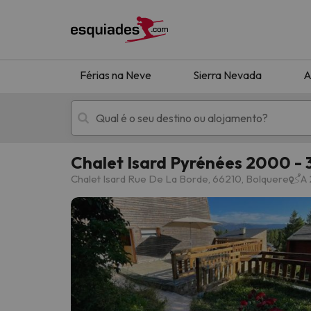
Férias na Neve
Sierra Nevada
A
Chalet Isard Pyrénées 2000 - 
Férias na neve
Hotéis de montan
Chalet Isard Rue De La Borde, 66210, Bolquere
A 
Oops, não encontramos nenhum resultado que 