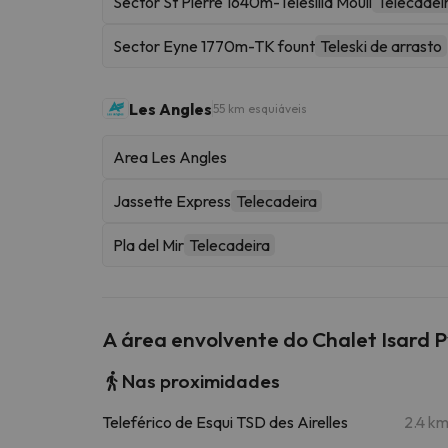
Sector St Pierre 1640m-Telesilla Mouli
Telecadei
Sector Eyne 1770m-TK fount
Teleski de arrasto
Les Angles
55 km esquiáveis
Area Les Angles
Jassette Express
Telecadeira
Pla del Mir
Telecadeira
A área envolvente do Chalet Isard 
Nas proximidades
Teleférico de Esqui TSD des Airelles
2.4 k