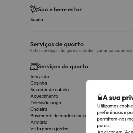
Spa e bem-estar
Sauna
Serviços de quarto
Estes serviços são gerais e podem variar consoante o 
Serviços do quarto
televisão
Cozinha
Secador de cabelo
A sua pr
Aquecimento
Televisão paga
Utilizamos cooki
Chaleira
preferências e pa
Pavimento de madeira ou parquet
permitem-nos most
Armário
para si.
Vista para o jardim
Ao clicar em "Ace