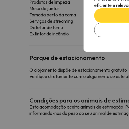
Produtos de limpeza
eficiente e relev
Mesa de jantar
Tomada perto da cama
Serviços de streaming
Detetor de fumo
Extintor de incêndio
Parque de estacionamento
O alojamento dispõe de estacionamento gratuito
Verifique diretamente com o alojamento se este o
Condições para os animais de esti
Esta acomodação aceita animais de estimação. Pa
informando-nos do peso do seu animal de estimaç