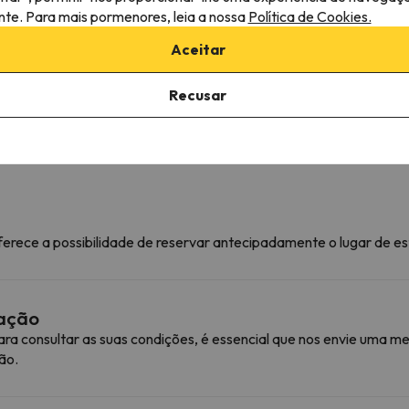
S
ante. Para mais pormenores, leia a nossa
Política de Cookies.
Á
F
Aceitar
C
Recusar
ferece a possibilidade de reservar antecipadamente o lugar de e
mação
ra consultar as suas condições, é essencial que nos envie uma
ão.