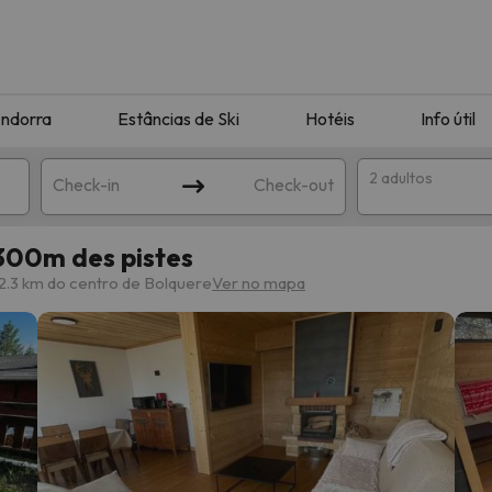
ndorra
Estâncias de Ski
Hotéis
Info útil
2 adultos
Check-in
Check-out
300m des pistes
ha
2.3 km do centro de Bolquere
Ver no mapa
corresponda à sua pesquisa. Tente modificar o destino.