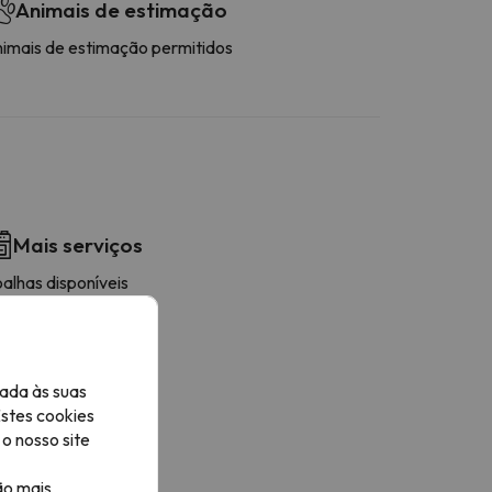
Animais de estimação
nimais de estimação permitidos
Mais serviços
alhas disponíveis
áquina de lavar
orno
ava-louças
eladeira
ada às suas
afetière
Estes cookies
icroondas
o nosso site
orradeira
tensiles de cuisine
ão mais