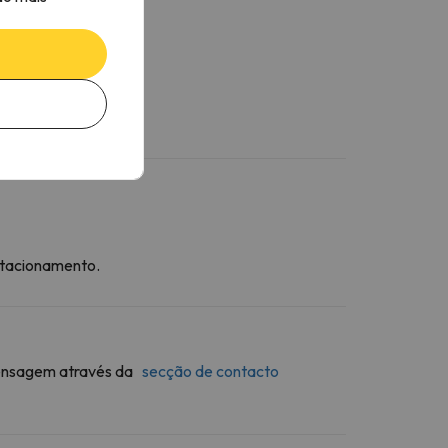
ecador
rea de refeições
ogões
hurrasco
stacionamento.
 mensagem através da
secção de contacto