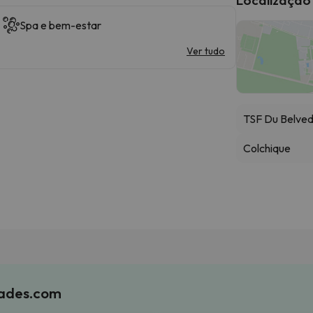
Spa e bem-estar
Ver tudo
TSF Du Belve
Colchique
iades.com