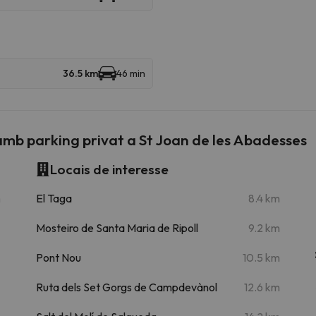
36.5 km
46 min
b parking privat a St Joan de les Abadesses
Locais de interesse
m
El Taga
8.4 km
Mosteiro de Santa Maria de Ripoll
9.2 km
Pont Nou
10.5 km
Ruta dels Set Gorgs de Campdevànol
12.6 km