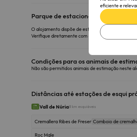
eficiente e relev
Parque de estacionamento
O alojamento dispõe de estacionamento gratuito
Verifique diretamente com o alojamento se este o
Condições para os animais de esti
Não são permitidos animais de estimação neste a
Distâncias até estações de esqui p
Vall de Núria
8 km esquiáveis
Cremallera Ribes de Freser
Comboio de cremalh
Roc Male