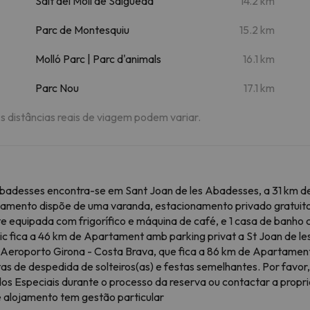
Salt del Molí de Salgueda
14.2 km
Parc de Montesquiu
15.2 km
Molló Parc | Parc d'animals
16.1 km
Parc Nou
17.1 km
As distâncias reais de viagem podem variar.
adesses encontra-se em Sant Joan de les Abadesses, a 31 km de Va
jamento dispõe de uma varanda, estacionamento privado gratuito
e equipada com frigorífico e máquina de café, e 1 casa de banho 
ic fica a 46 km de Apartament amb parking privat a St Joan de l
Aeroporto Girona - Costa Brava, que fica a 86 km de Apartament
as de despedida de solteiros(as) e festas semelhantes. Por favo
idos Especiais durante o processo da reserva ou contactar a pro
 alojamento tem gestão particular