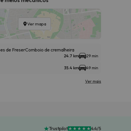
Ver mapa
bes de Freser
Comboio de cremalheira
24.7 km
29 min
35.4 km
49 min
Ver mais
Trustpilot
4.4/5