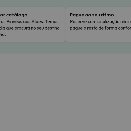
or catálogo
Pague ao seu ritmo
os Pirinéus aos Alpes. Temos
Reserve com sinalização míni
dia que procura no seu destino
pague o resto de forma confor
ho.