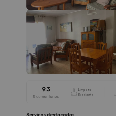
Bem, parece que o nosso Seeker perdeu o seu
9.3
Limpeza
Excelente
8 comentários
Serviços destacados