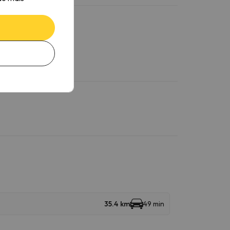
stacionamento.
35.4 km
49 min