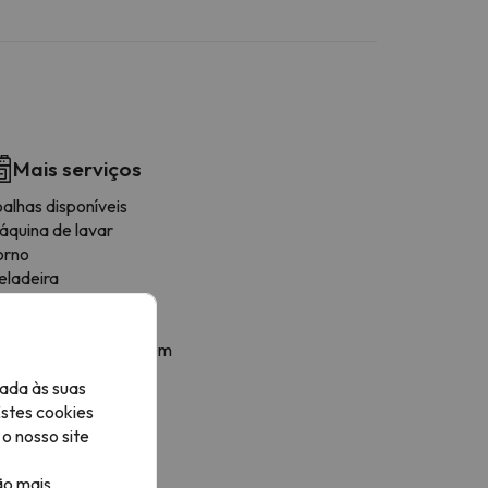
Mais serviços
alhas disponíveis
áquina de lavar
orno
eladeira
afetière
icroondas
remalheira de secagem
orradeira
ada às suas
tensiles de cuisine
Estes cookies
ecador
o nosso site
ão mais