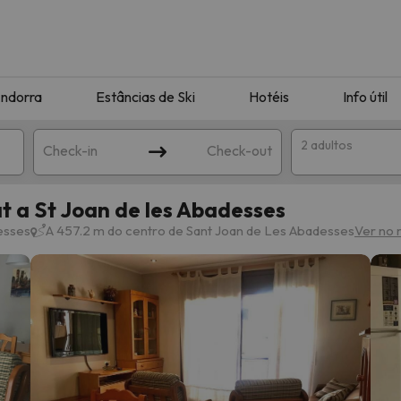
ndorra
Estâncias de Ski
Hotéis
Info útil
2 adultos
Check-in
Check-out
 a St Joan de les Abadesses
ha
esses
A 457.2 m do centro de Sant Joan de Les Abadesses
Ver no
corresponda à sua pesquisa. Tente modificar o destino.