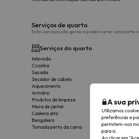
Serviços de quarto
Estes serviços são gerais e podem variar consoante o 
Serviços do quarto
televisão
Cozinha
Sacada
Secador de cabelo
Aquecimento
Armário
Produtos de limpeza
A sua pr
Mesa de jantar
Utilizamos cooki
Cadeira alta
preferências e pa
Bengaleiro
permitem-nos most
Tomada perto da cama
para si.
Ao clicar em "Ace