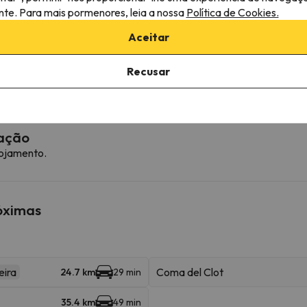
ante. Para mais pormenores, leia a nossa
Política de Cookies.
Aceitar
Recusar
ferece a possibilidade de reservar antecipadamente o lugar de e
mação
lojamento.
róximas
eira
Coma del Clot
24.7 km
29 min
35.4 km
49 min