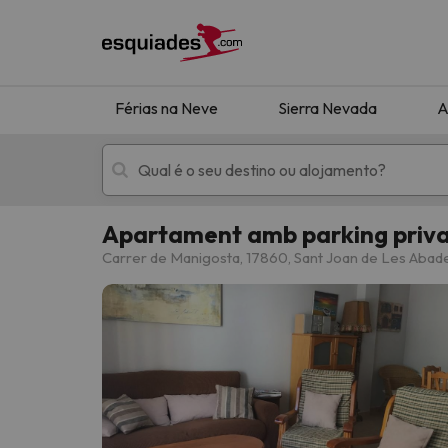
Férias na Neve
Sierra Nevada
A
Apartament amb parking privat
Férias na neve
Hotéis de montan
Carrer de Manigosta, 17860, Sant Joan de Les Abad
Oops, não encontramos nenhum resultado que 