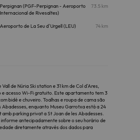
Perpignan (PGF-Perpignan - Aeroporto
73.5 km
Internacional de Rivesaltes)
Aeroporto de La Seu d'Urgell (LEU)
74 km
ll de Núria Ski station e 31 km de Col d'Ares,
 e acesso Wi-Fi gratuito. Este apartamento tem 3
com bidé e chuveiro. Toalhas e roupa de cama são
es Abadesses, enquanto Museu Garrotxa está a 24
 amb parking privat a St Joan de les Abadesses.
r, informe antecipadamente sobre o seu horário de
priedade diretamente através dos dados para