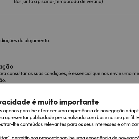
Bar junto à piscina (temporada de verano)
ediações do alojamento.
mação
ra consultar as suas condições, é essencial que nos envie uma
ão.
ivacidade é muito importante
róximas
es apenas para lhe oferecer uma experiência de navegação adapt
ra apresentar publicidade personalizada com base no seu perfil. 
rar-lhe conteúdos relevantes para os seus interesses e otimizar 
ceder a várias estâncias e desfrutar de 101 km de pistas.
Alto Aragón em Candanchú. Também pode esquiar em Candanchú.
itar", permitir-nos proporcionar-lhe uma experiência de navegaç