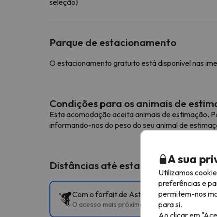
seleção)
Parque de estacionamento
O estacionamento gratuito está disponível nas im
Condições para os animais de esti
Esta acomodação aceita animais de estimação. Pa
informando-nos do peso do seu animal de estimaç
A sua pr
Distâncias até estações de esqui p
Utilizamos cooki
preferências e pa
permitem-nos most
Com o forfait de Astún y Candanchú, pode a
para si.
O acesso mais próximo às pistas é Telesilla 
Ao clicar em "Ace