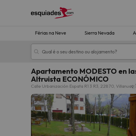
Férias na Neve
Sierra Nevada
A
Apartamento MODESTO en las m
Altruista ECONÓMICO
Férias na neve
Hotéis de montan
Calle Urbanización Espata R1 3 R3, 22870, Villanua
Oops, não encontramos nenhum resultado que 