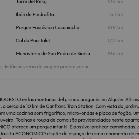
Torre del Reloj
12.4 km
Ibón de Piedrafita
15.1 km
Parque Faunístico Lacuniacha
16.9 km
Col du Pourtalet
17.2 km
Monasterio de San Pedro de Siresa
19.6 km
As distâncias reais de viagem podem variar.
ODESTO en las montañas del pirineo aragonés en Alquiler Al
s, a cerca de 10 km de Canfranc Train Station. Com vista do jardi
 uma cozinha com frigorífico, micro-ondas e placa de fogão, um
e chuveiro. Toalhas e roupa de cama são providenciadas neste 
ÓMICO oferece um parque infantil. É possível praticar caminhada
r Altruista ECONÓMICO dispõe de espaço de armazenamento de eq