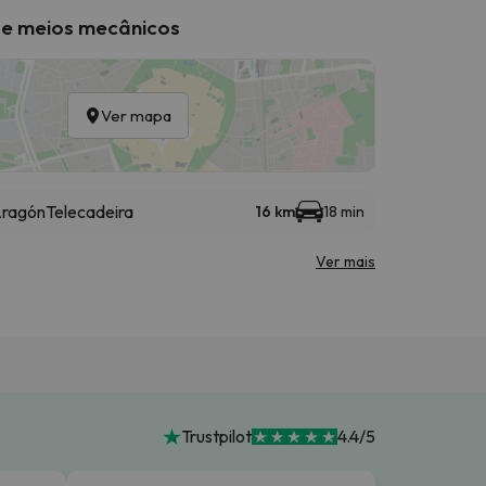
 e meios mecânicos
Ver mapa
 Aragón
Telecadeira
16 km
18 min
Ver mais
Trustpilot
4.4/5