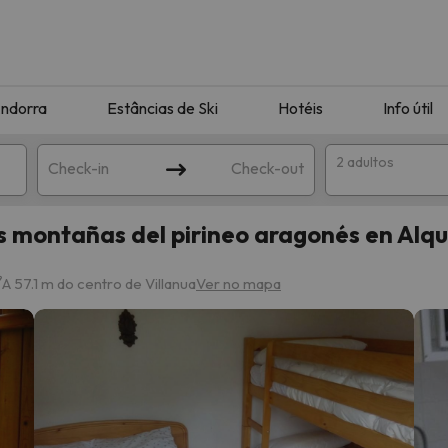
ndorra
Estâncias de Ski
Hotéis
Info útil
2 adultos
Check-in
Check-out
ontañas del pirineo aragonés en Alqui
ha
A 57.1 m do centro de Villanua
Ver no mapa
corresponda à sua pesquisa. Tente modificar o destino.