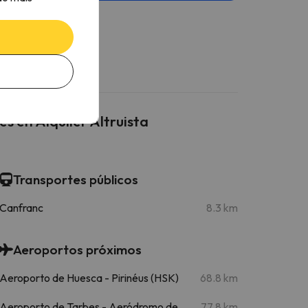
 en Alquiler Altruista
Transportes públicos
Canfranc
8.3 km
Aeroportos próximos
Aeroporto de Huesca - Pirinéus (HSK)
68.8 km
Aeroporto de Tarbes - Aeródromo de
77.8 km