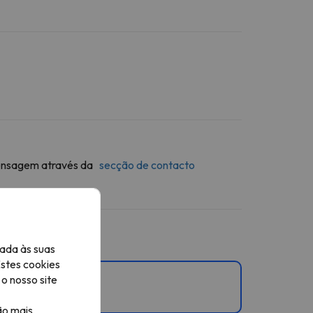
 mensagem através da
secção de contacto
ada às suas
Estes cookies
o nosso site
ão mais