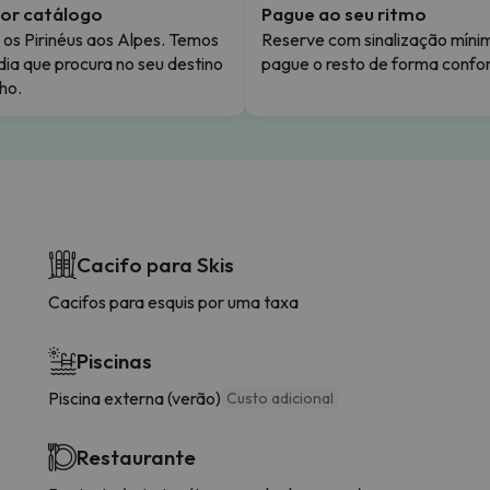
or catálogo
Pague ao seu ritmo
os Pirinéus aos Alpes. Temos
Reserve com sinalização míni
dia que procura no seu destino
pague o resto de forma confor
ho.
Cacifo para Skis
Cacifos para esquis por uma taxa
Piscinas
Piscina externa (verão)
Custo adicional
Restaurante