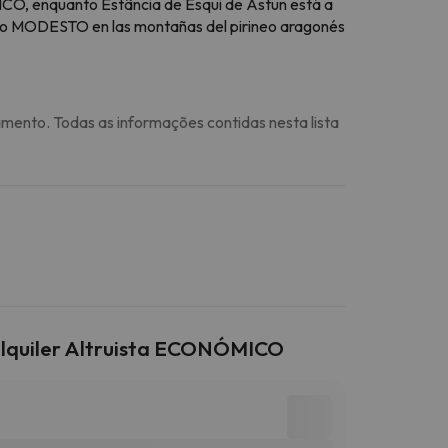
CO, enquanto Estância de Esqui de Astun está a
to MODESTO en las montañas del pirineo aragonés
amento. Todas as informações contidas nesta lista
Alquiler Altruista ECONÓMICO