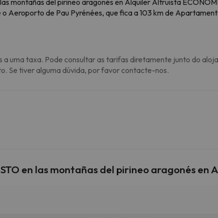
s montañas del pirineo aragonés en Alquiler Altruista ECONÓMI
é o Aeroporto de Pau Pyrénées, que fica a 103 km de Apartamen
s a uma taxa. Pode consultar as tarifas diretamente junto do aloj
to. Se tiver alguma dúvida, por favor contacte-nos.
O en las montañas del pirineo aragonés en 