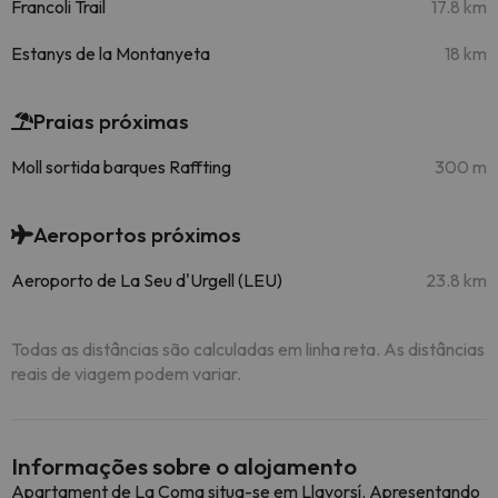
Francoli Trail
17.8 km
Estanys de la Montanyeta
18 km
Praias próximas
Moll sortida barques Raffting
300 m
Aeroportos próximos
Aeroporto de La Seu d'Urgell (LEU)
23.8 km
Todas as distâncias são calculadas em linha reta. As distâncias
reais de viagem podem variar.
Informações sobre o alojamento
Apartament de La Coma situa-se em Llavorsí. Apresentando