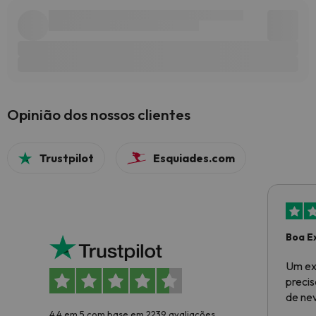
Opinião dos nossos clientes
Trustpilot
Esquiades.com
Boa E
Um ex
preci
de ne
4.4 em 5 com base em 2239 avaliações