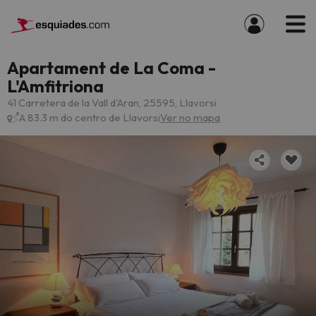
Apartament de La Coma -
L'Amfitriona
41 Carretera de la Vall d'Aran, 25595, Llavorsi
A 83.3 m do centro de Llavorsi
Ver no mapa