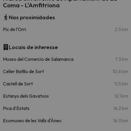
Coma - L'Amfitriona
Nas proximidades
Pic de l'Orri
2.5 km
Locais de interesse
Museo del Comercio de Salamanca
7.3 km
Celler Batlliu de Sort
10.6 km
Castell de Sort
11.5 km
Estanys dels Gavatxos
12.1 km
Pica d'Estats
14.2 km
Ecomuseu de les Valls d'Àneu
16.3 km