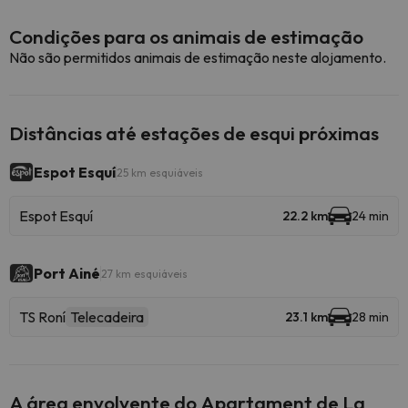
Condições para os animais de estimação
Não são permitidos animais de estimação neste alojamento.
Distâncias até estações de esqui próximas
Espot Esquí
25 km esquiáveis
Espot Esquí
22.2 km
24 min
Port Ainé
27 km esquiáveis
TS Roní
Telecadeira
23.1 km
28 min
A área envolvente do Apartament de La