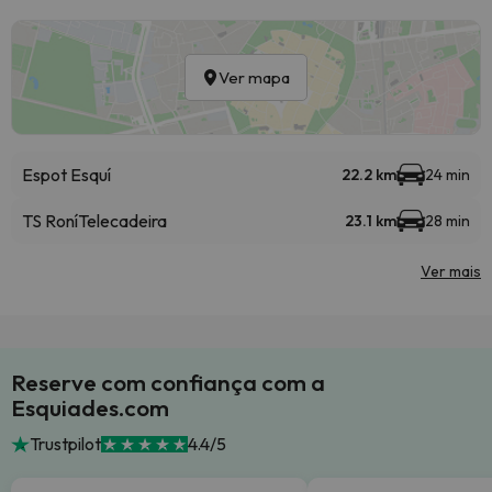
Ver mapa
Espot Esquí
22.2 km
24 min
TS Roní
Telecadeira
23.1 km
28 min
Ver mais
Reserve com confiança com a
Esquiades.com
Trustpilot
4.4/5