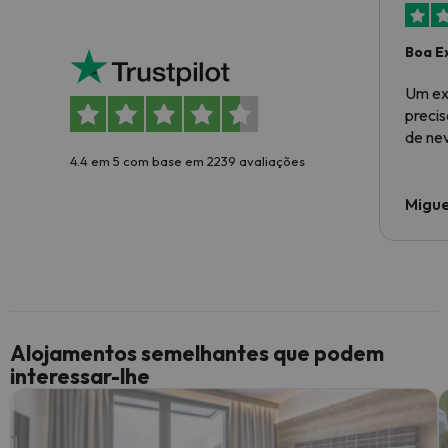
Boa E
Um ex
preci
de ne
4.4 em 5 com base em 2239 avaliações
Migue
Alojamentos semelhantes que podem
interessar-lhe