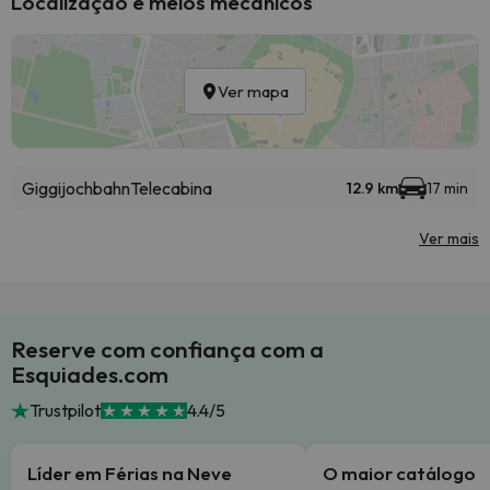
Localização e meios mecânicos
Ver mapa
Giggijochbahn
Telecabina
12.9 km
17 min
Ver mais
Reserve com confiança com a
Esquiades.com
Trustpilot
4.4/5
Líder em Férias na Neve
O maior catálogo